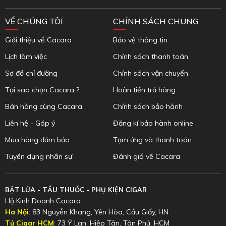
VỀ CHÚNG TÔI
CHÍNH SÁCH CHUNG
Giới thiệu về Cacara
Bảo vệ thông tin
Lịch làm việc
Chính sách thanh toán
Sơ đồ chỉ đường
Chính sách vận chuyển
Tại sao chọn Cacara ?
Hoàn tiền trả hàng
Bán hàng cùng Cacara
Chính sách bảo hành
Liên hệ - Góp ý
Đăng kí bảo hành online
Mua hàng đảm bảo
Tạm ứng và thanh toán
Tuyển dụng nhân sự
Đánh giá về Cacara
BẬT LỬA - TẨU THUỐC - PHỤ KIỆN CIGAR
Hộ Kinh Doanh Cacara
Ha Nội
: 83 Nguyễn Khang, Yên Hòa, Cầu Giấy, HN
Tủ Cigar HCM
: 73 Ỷ Lan, Hiệp Tân, Tân Phú, HCM