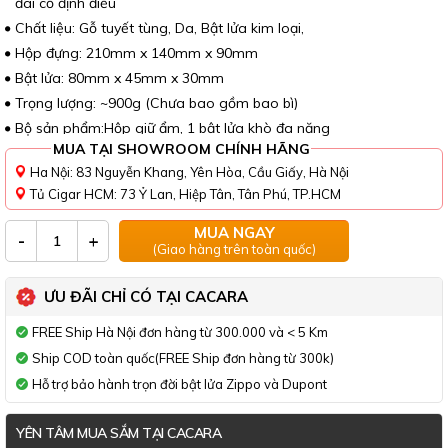
đai cố định điếu
Chất liệu: Gỗ tuyết tùng, Da, Bật lửa kim loại,
Hộp đựng: 210mm x 140mm x 90mm
Bật lửa: 80mm x 45mm x 30mm
Trọng lượng: ~900g (Chưa bao gồm bao bì)
Bộ sản phẩm:Hộp giữ ẩm, 1 bật lửa khò đa năng
MUA TẠI SHOWROOM CHÍNH HÃNG
Ha Nội: 83 Nguyễn Khang, Yên Hòa, Cầu Giấy, Hà Nội
Tủ Cigar HCM: 73 Ỷ Lan, Hiệp Tân, Tân Phú, TP.HCM
MUA NGAY
-
+
(Giao hàng trên toàn quốc)
ƯU ĐÃI CHỈ CÓ TẠI CACARA
FREE Ship Hà Nội đơn hàng từ 300.000 và < 5 Km
Ship COD toàn quốc(FREE Ship đơn hàng từ 300k)
Hỗ trợ bảo hành trọn đời bật lửa Zippo và Dupont
YÊN TÂM MUA SẮM TẠI CACARA