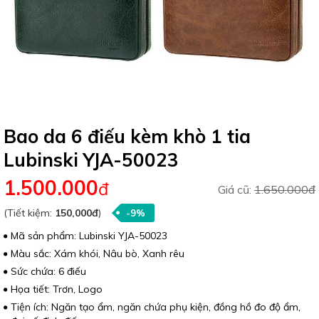
Bao da 6 điếu kèm khò 1 tia
Lubinski YJA-50023
1.500.000
đ
Giá cũ:
1.650.000đ
(Tiết kiệm:
150,000đ
)
-9%
Mã sản phẩm: Lubinski YJA-50023
Màu sắc: Xám khói, Nâu bò, Xanh rêu
Sức chứa: 6 điếu
Họa tiết: Trơn, Logo
Tiện ích: Ngăn tạo ẩm, ngăn chứa phụ kiện, đồng hồ đo độ ẩm,