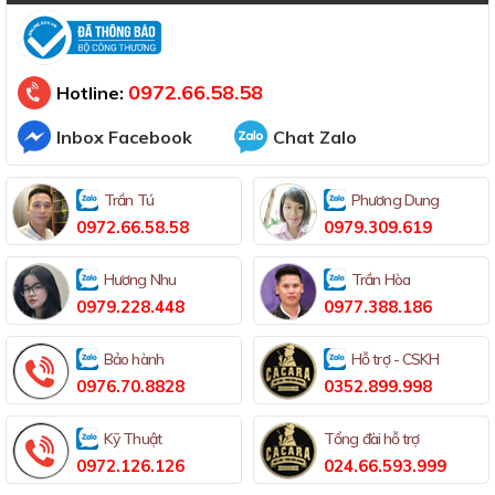
Đã thông báo Bộ Công Thương
0972.66.58.58
Hotline:
Inbox Facebook
Chat Zalo
Trần Tú
Phương Dung
0972.66.58.58
0979.309.619
Hương Nhu
Trần Hòa
0979.228.448
0977.388.186
Bảo hành
Hỗ trợ - CSKH
0976.70.8828
0352.899.998
Kỹ Thuật
Tổng đài hỗ trợ
0972.126.126
024.66.593.999