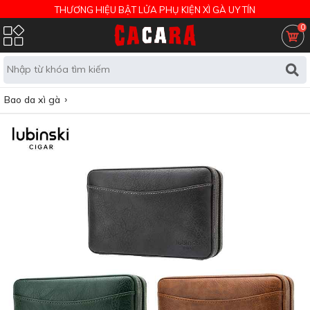
THƯƠNG HIỆU BẬT LỬA PHỤ KIỆN XÌ GÀ UY TÍN
0
Bao da xì gà