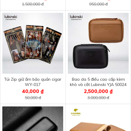
1,500,000 đ
950,000 đ
Túi Zip giữ ẩm bảo quản cigar
Bao da 5 điếu cao cấp kèm
WY-017
khò và cắt Lubinski YJA 50024
40,000 ₫
2,500,000 ₫
50,000 đ
3,000,000 đ