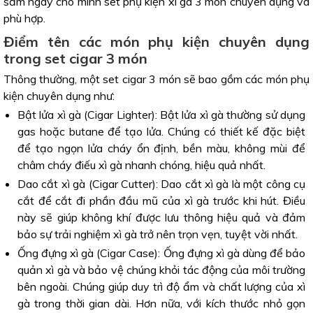
sắm ngay cho mình set phụ kiện xì gà 3 món chuyên dụng và
phù hợp.
Điểm tên các món phụ kiện chuyên dụng
trong set cigar 3 món
Thông thường, một set cigar 3 món sẽ bao gồm các món phụ
kiện chuyên dụng như:
Bật lửa xì gà (Cigar Lighter): Bật lửa xì gà thường sử dụng
gas hoặc butane để tạo lửa. Chúng có thiết kế đặc biệt
để tạo ngọn lửa cháy ổn định, bền màu, không mùi để
châm cháy điếu xì gà nhanh chóng, hiệu quả nhất.
Dao cắt xì gà (Cigar Cutter): Dao cắt xì gà là một công cụ
cắt để cắt đi phần đầu mũ của xì gà trước khi hút. Điều
này sẽ giúp không khí được lưu thông hiệu quả và đảm
bảo sự trải nghiệm xì gà trở nên trọn vẹn, tuyệt vời nhất.
Ống đựng xì gà (Cigar Case): Ống đựng xì gà dùng để bảo
quản xì gà và bảo vệ chúng khỏi tác động của môi trường
bên ngoài. Chúng giúp duy trì độ ẩm và chất lượng của xì
gà trong thời gian dài. Hơn nữa, với kích thước nhỏ gọn