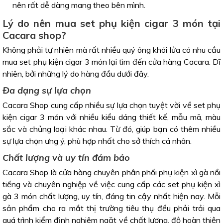
nên rất dễ dàng mang theo bên mình.
Lý do nên mua set phụ kiện cigar 3 món tại
Cacara shop?
Không phải tự nhiên mà rất nhiều quý ông khói lửa có nhu cầu
mua set phụ kiện cigar 3 món lại tìm đến cửa hàng Cacara. Dĩ
nhiên, bởi những lý do hàng đầu dưới đây.
Đa dạng sự lựa chọn
Cacara Shop cung cấp nhiều sự lựa chọn tuyệt vời về set phụ
kiện cigar 3 món với nhiều kiểu dáng thiết kế, mẫu mã, màu
sắc và chủng loại khác nhau. Từ đó, giúp bạn có thêm nhiều
sự lựa chọn ưng ý, phù hợp nhất cho sở thích cá nhân.
Chất lượng và uy tín đảm bảo
Cacara Shop là cửa hàng chuyên phân phối phụ kiện xì gà nổi
tiếng và chuyên nghiệp về việc cung cấp các set phụ kiện xì
gà 3 món chất lượng, uy tín, đáng tin cậy nhất hiện nay. Mỗi
sản phẩm cho ra mắt thị trường tiêu thụ đều phải trải qua
quá trình kiểm định nghiêm ngặt về chất lượng, độ hoàn thiện