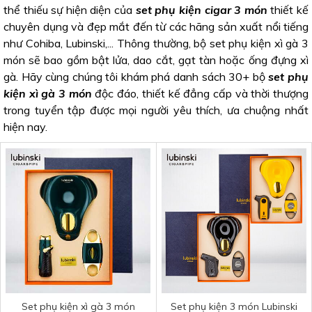
thể thiếu sự hiện diện của
set phụ kiện cigar 3 món
thiết kế
chuyên dụng và đẹp mắt đến từ các hãng sản xuất nổi tiếng
như Cohiba, Lubinski,... Thông thường, bộ set phụ kiện xì gà 3
món sẽ bao gồm bật lửa, dao cắt, gạt tàn hoặc ống đựng xì
gà. Hãy cùng chúng tôi khám phá danh sách 30+ bộ
set phụ
kiện xì gà 3 món
độc đáo, thiết kế đẳng cấp và thời thượng
trong tuyển tập được mọi người yêu thích, ưa chuộng nhất
hiện nay.
Set phụ kiện xì gà 3 món
Set phụ kiện 3 món Lubinski