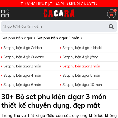
THƯƠNG HIỆU BẬT LỬA PHỤ KIỆN XÌ GÀ UY TÍN
0
Set phụ kiện cigar
Set phụ kiện cigar 3 món
Set phụ kiện xì gà Cohiba
Set phụ kiện xì gà Lubinski
Set phụ kiện xì gà Guevara
Set phụ kiện xì gà Jifeng
Set phụ kiện cigar 2 món
Set phụ kiện cigar 3 món
Set phụ kiện cigar 4 món
Set phụ kiện cigar 5 món
Set phụ kiện cigar 6 món
Set phụ kiện cigar 10 món
30+ Bộ set phụ kiện cigar 3 món
thiết kế chuyên dụng, đẹp mắt
Trong thú vui hút xì gà điếu của các quý ông khói lửa không