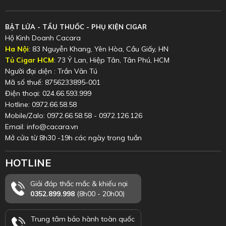
BẬT LỬA - TẨU THUỐC - PHỤ KIỆN CIGAR
Hộ Kinh Doanh Cacara
Ha Nội
: 83 Nguyễn Khang, Yên Hòa, Cầu Giấy, HN
Tủ Cigar HCM
: 73 Ỷ Lan, Hiệp Tân, Tân Phú, HCM
Người đại diện : Trần Văn Tú
Mã số thuế: 8756233895-001
Điện thoại: 024.66.593.999
Hotline: 0972.66.58.58
Mobile/Zalo: 0972.66.58.58 - 0972.126.126
Email: info@cacara.vn
Mở cửa từ 8h30 -19h các ngày trong tuần
HOTLINE
Giải đáp thắc mắc & khiếu nại
0352.899.998
(8h00 - 20h00)
Trung tâm bảo hành toàn quốc