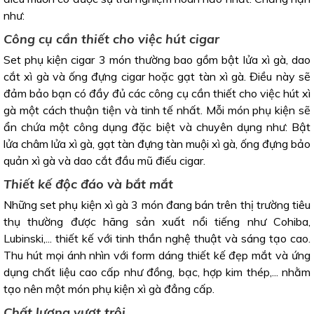
như:
Công cụ cần thiết cho việc hút cigar
Set phụ kiện cigar 3 món thường bao gồm bật lửa xì gà, dao
cắt xì gà và ống đựng cigar hoặc gạt tàn xì gà. Điều này sẽ
đảm bảo bạn có đầy đủ các công cụ cần thiết cho việc hút xì
gà một cách thuận tiện và tinh tế nhất. Mỗi món phụ kiện sẽ
ẩn chứa một công dụng đặc biệt và chuyên dụng như: Bật
lửa châm lửa xì gà, gạt tàn đựng tàn muội xì gà, ống đựng bảo
quản xì gà và dao cắt đầu mũ điếu cigar.
Thiết kế độc đáo và bắt mắt
Những set phụ kiện xì gà 3 món đang bán trên thị trường tiêu
thụ thường được hãng sản xuất nổi tiếng như Cohiba,
Lubinski,... thiết kế với tinh thần nghệ thuật và sáng tạo cao.
Thu hút mọi ánh nhìn với form dáng thiết kế đẹp mắt và ứng
dụng chất liệu cao cấp như đồng, bạc, hợp kim thép,... nhằm
tạo nên một món phụ kiện xì gà đẳng cấp.
Chất lượng vượt trội