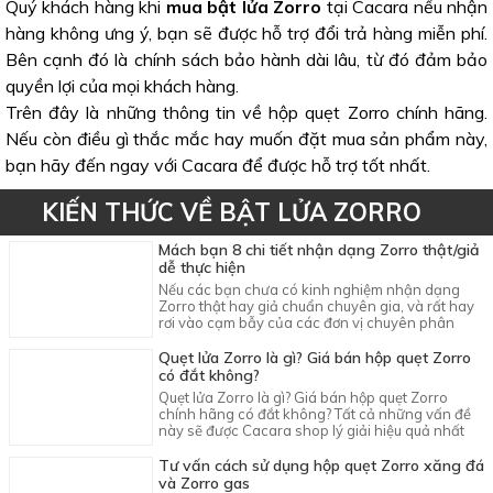
Quý khách hàng khi
mua bật lửa Zorro
tại Cacara nếu nhận
hàng không ưng ý, bạn sẽ được hỗ trợ đổi trả hàng miễn phí.
Bên cạnh đó là chính sách bảo hành dài lâu, từ đó đảm bảo
quyền lợi của mọi khách hàng.
Trên đây là những thông tin về hộp quẹt Zorro chính hãng.
Nếu còn điều gì thắc mắc hay muốn đặt mua sản phẩm này,
bạn hãy đến ngay với Cacara để được hỗ trợ tốt nhất.
KIẾN THỨC VỀ BẬT LỬA ZORRO
Mách bạn 8 chi tiết nhận dạng Zorro thật/giả
dễ thực hiện
Nếu các bạn chưa có kinh nghiệm nhận dạng
Zorro thật hay giả chuẩn chuyên gia, và rất hay
rơi vào cạm bẫy của các đơn vị chuyên phân
phối dòng bật lửa Zorro Fake.
Quẹt lửa Zorro là gì? Giá bán hộp quẹt Zorro
có đắt không?
Quẹt lửa Zorro là gì? Giá bán hộp quẹt Zorro
chính hãng có đắt không? Tất cả những vấn đề
này sẽ được Cacara shop lý giải hiệu quả nhất
trong bài chia sẻ này các bạn nhé
Tư vấn cách sử dụng hộp quẹt Zorro xăng đá
và Zorro gas