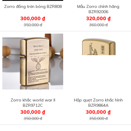
Zorro đồng trơn bóng BZR808
Mẫu Zorro chính hãng
BZR92006
300,000 ₫
320,000 ₫
350,000 đ
360,000 đ
Zorro khắc world war II
Hộp quẹt Zorro khắc hình
BZR9712C
BZR9864A
300,000 ₫
300,000 ₫
350,000 đ
350,000 đ