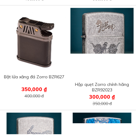
Bật lửa xăng đá Zorro BZR627
Hộp quẹt Zorro chính hãng
350,000 ₫
BZR92023
400,000 đ
300,000 ₫
350,000 đ