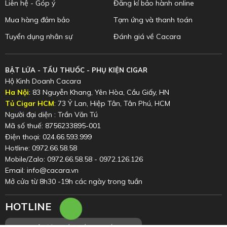
Liên hệ - Góp ý
Đăng kí bảo hành online
Mua hàng đảm bảo
Tạm ứng và thanh toán
Tuyển dụng nhân sự
Đánh giá về Cacara
BẬT LỬA - TẨU THUỐC - PHỤ KIỆN CIGAR
Hộ Kinh Doanh Cacara
Ha Nội
: 83 Nguyễn Khang, Yên Hòa, Cầu Giấy, HN
Tủ Cigar HCM
: 73 Ỷ Lan, Hiệp Tân, Tân Phú, HCM
Người đại diện : Trần Văn Tú
Mã số thuế: 8756233895-001
Điện thoại: 024.66.593.999
Hotline: 0972.66.58.58
Mobile/Zalo: 0972.66.58.58 - 0972.126.126
Email: info@cacara.vn
Mở cửa từ 8h30 -19h các ngày trong tuần
HOTLINE
0972.66.58.58
Inbox
Chat