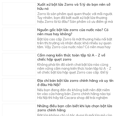
chuẩn chuyên gia dưới đây.
Xuất xứ bật lửa Zorro và 5 lý do bạn nên sở
hữu nó
Zorro là sản phẩm quá quen thuộc với mỗi người.
Tuy nhiên, bạn đã biết xuất xứ bật lửa thương
hiệu Zorro là từ đâu? Sản phẩm có ưu điểm gì mà
bạn không nên bỏ qua?
Nguồn gốc bật lửa zorro của nước nào? Có
nên mua hay không?
Bật lửa cao cấp Zorro là một thương hiệu nổi bật
trên thị trường và nhận được khá nhiều sự quan
tâm. Vậy Zorro của nước nào? Có nên mua hay
không?
Cẩm nang kiến thức toàn tập từ A - Z về
chiếc hộp quẹt zorro
Không phải tín đồ sành chơi bật lửa nào cũng
nắm vững cẩm nang kiến thức toàn tập từ A - Z
về chiếc bật lửa hộp quẹt Zorro cao cấp. Để lý
giải điểm hút mắt của chiếc bật lửa Zorro bạn
hãy tìm hiểu nhé.
Địa chỉ bán bật lửa zorro chính hãng và uy tín
ở đâu Hà Nội?
Nếu bạn đang đắn đo không biết nên đặt niềm
tin vào cửa hàng bán Zorro chính hãng nào tại
Hà Nội thì hãy tới Cacara shop để trải nghiệm
chất lượng sản phẩm nhé!
Những điều bạn cần biết khi lựa chọn bật lửa
zorro chính hãng
Bật lửa không chỉ có tác dụng là mồi lửa mà còn