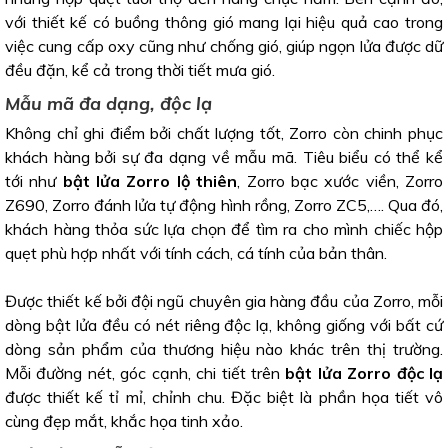
với thiết kế có buồng thông gió mang lại hiệu quả cao trong
việc cung cấp oxy cũng như chống gió, giúp ngọn lửa được dữ
đều đặn, kể cả trong thời tiết mưa gió.
Mẫu mã đa dạng, độc lạ
Không chỉ ghi điểm bởi chất lượng tốt, Zorro còn chinh phục
khách hàng bởi sự đa dạng về mẫu mã. Tiêu biểu có thể kể
tới như
bật lửa Zorro lộ thiên
, Zorro bạc xước viền, Zorro
Z690, Zorro đánh lửa tự động hình rồng, Zorro ZC5,…. Qua đó,
khách hàng thỏa sức lựa chọn để tìm ra cho mình chiếc hộp
quẹt phù hợp nhất với tính cách, cá tính của bản thân.
Được thiết kế bởi đội ngũ chuyên gia hàng đầu của Zorro, mỗi
dòng bật lửa đều có nét riêng độc lạ, không giống với bất cứ
dòng sản phẩm của thương hiệu nào khác trên thị trường.
Mỗi đường nét, góc cạnh, chi tiết trên
bật lửa Zorro độc lạ
được thiết kế tỉ mỉ, chỉnh chu. Đặc biệt là phần họa tiết vô
cùng đẹp mắt, khắc họa tinh xảo.