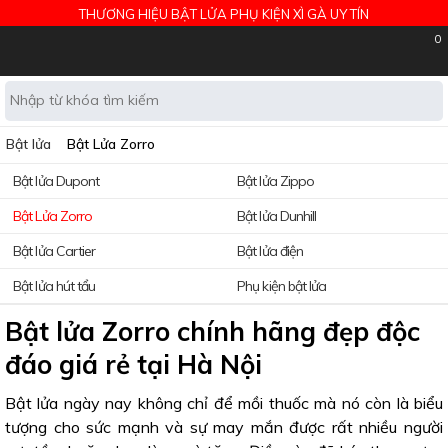
THƯƠNG HIỆU BẬT LỬA PHỤ KIỆN XÌ GÀ UY TÍN
0
Bật lửa
Bật Lửa Zorro
Bật lửa Dupont
Bật lửa Zippo
Bật Lửa Zorro
Bật lửa Dunhill
Bật lửa Cartier
Bật lửa điện
Bật lửa hút tẩu
Phụ kiện bật lửa
Bật lửa Zorro chính hãng đẹp độc
đáo giá rẻ tại Hà Nội
Bật lửa ngày nay không chỉ để mồi thuốc mà nó còn là biểu
tượng cho sức mạnh và sự may mắn được rất nhiều người