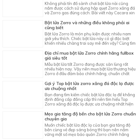
Không phải tín đồ sành chơi bật lửa nài cũng
nắm được cách sử dụng hộp quẹt Zorro xăng đá
và Zorro gas đúng cách. Bài viết này Cacara xin
tư vấn hiệu quả vấn đề này.
Bật lửa Zorro và những điều không phải ai
cũng biết
Bật lửa Zorro là món phụ kiện được nhiều nam
giới yêu thích. Chiếc bật lửa này có gì đặc biệt
khiến nhiều chàng trai say mê đến vậy? Cùng tìm
hiểu ngay sau đây.
Địa chỉ mua bật lửa Zorro chính hãng fullbox
giá siêu tốt
Mẫu bật lửa tốt Zorro đang được săn lùng rất
nhiều hiện nay. Vậy nên mua bật lửa thương hiệu
Zorro ở đâu đảm bảo chính hãng, chuẩn chất
lượng với giá tốt nhất?
Gợi ý Top bật lửa zorro xăng đá độc lạ được
ưa chuộng nhất
Bạn đang tìm kiếm chiếc bật lửa độc lạ để khẳng
định đẳng cấp đẳng cấp thì nên tìm hiểu Top
Zorro xăng đá độc lạ được ưa chuộng nhất hiện
nay.
Mẹo gia tăng độ bền cho bật lửa Zorro chuẩn
chuyên gia
Muốn chiếc bật lửa độc lạ của bạn gia tăng độ
bền cùng vẻ đẹp sáng bóng thì bạn nên nắm
vững một số mẹo bảo quản Zorro chính hãng