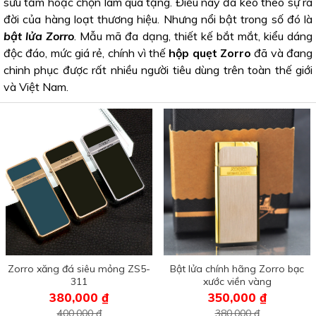
sưu tầm hoặc chọn làm quà tặng. Điều này đã kéo theo sự ra
đời của hàng loạt thương hiệu. Nhưng nổi bật trong số đó là
bật lửa Zorro
. Mẫu mã đa dạng, thiết kế bắt mắt, kiểu dáng
độc đáo, mức giá rẻ, chính vì thế
hộp quẹt Zorro
đã và đang
chinh phục được rất nhiều người tiêu dùng trên toàn thế giới
và Việt Nam.
Zorro xăng đá siêu mỏng ZS5-
Bật lửa chính hãng Zorro bạc
311
xước viền vàng
380,000 ₫
350,000 ₫
400,000 đ
380,000 đ