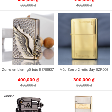
500,000 đ
400,000 đ
Zorro emblem gõ búa BZR9837
Mẫu Zorro 2 mộc đáy BZR003
400,000 ₫
300,000 ₫
450,000 đ
350,000 đ