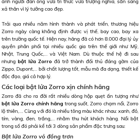
ảnh người đàn ông vừa tri thức vừa trượng nghĩa, sẵn sàng
xả thân vì lý tưởng cao đẹp.
Trải qua nhiều năm hình thành và phát triển, thương hiệu
Zorro ngày càng khẳng định được vị thế, bay cao, bay xa
trên trường quốc tế. Hiện nay, hãng đã có hơn 8.000 đại lý ủy
quyền phân phối tại nhiều quốc gia trên thế giới như Mỹ,
Nhật, Trung Quốc,… và Việt Nam. Dù thuộc thế hệ đi sau
nhưng
bật lửa Zorro
đã trở thành đối thủ đáng gờm của
Zippo, Dupont,… bởi chất lượng tốt, mẫu mã đa dạng, thiết kế
độc đạo, giá cả hợp lý.
Các loại bật lửa Zorro xịn chính hãng
Zorro đã cho ra đời rất nhiều dòng hộp quẹt ấn tượng như
bật lửa Zorro chính hãng
trong suốt, Zorro chạm nổi, Zorro
lộ thiên,…. Cùng với đó là nhiều tông màu khác nhau: xanh, đỏ,
tím, vàng, đen, trắng,… nhằm thu hút khách hàng. Nổi bật
trong số đó phải kể tới 3 dòng sản phẩm đặc trưng sau:
Bật lửa Zorro vỏ đồng trơn