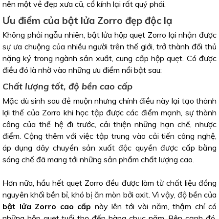
nên một vẻ đẹp xưa cũ, cổ kính lại rất quý phái.
Ưu điểm của bật lửa Zorro đẹp độc lạ
Không phải ngẫu nhiên, bật lửa hộp quẹt Zorro lại nhận được
sự ưa chuộng của nhiều người trên thế giới, trở thành đối thủ
nặng ký trong ngành sản xuất, cung cấp hộp quẹt. Có được
điều đó là nhờ vào những ưu điểm nổi bật sau:
Chất lượng tốt, độ bền cao cấp
Mặc dù sinh sau đẻ muộn nhưng chính điều này lại tạo thành
lợi thế của Zorro khi học tập được các điểm mạnh, sự thành
công của thế hệ đi trước, cải thiện những hạn chế, nhược
điểm. Cộng thêm với việc tập trung vào cải tiến công nghệ,
áp dụng dây chuyền sản xuất độc quyền được cấp bằng
sáng chế đã mang tới những sản phẩm chất lượng cao.
Hơn nữa, hầu hết quẹt Zorro đều được làm từ chất liệu đồng
nguyên khối bền bỉ, khó bị ăn mòn bởi axit. Vì vậy, độ bền của
bật lửa Zorro cao cấp
này lên tới vài năm, thậm chí có
những hộp quẹt tuổi thọ đến hàng chục năm. Bên cạnh đó,