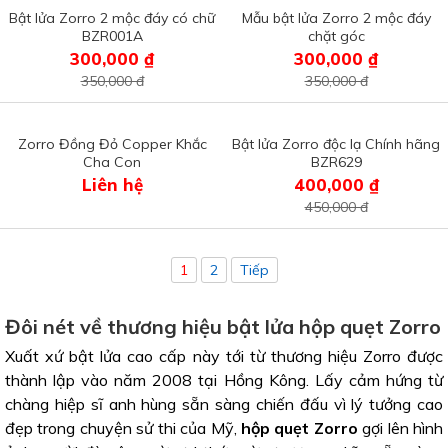
Bật lửa Zorro 2 mộc đáy có chữ
Mẫu bật lửa Zorro 2 mộc đáy
BZR001A
chặt góc
300,000 ₫
300,000 ₫
350,000 đ
350,000 đ
Zorro Đồng Đỏ Copper Khắc
Bật lửa Zorro độc lạ Chính hãng
Cha Con
BZR629
Liên hệ
400,000 ₫
450,000 đ
1
2
Tiếp
Đôi nét về thương hiệu bật lửa hộp quẹt Zorro
Xuất xứ bật lửa cao cấp này tới từ thương hiệu Zorro được
thành lập vào năm 2008 tại Hồng Kông. Lấy cảm hứng từ
chàng hiệp sĩ anh hùng sẵn sàng chiến đấu vì lý tưởng cao
đẹp trong chuyện sử thi của Mỹ,
hộp quẹt Zorro
gợi lên hình