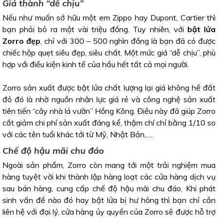
Giá thành “dễ chịu”
Nếu như muốn sở hữu một em Zippo hay Dupont, Cartier thì
bạn phải bỏ ra một vài triệu đồng. Tuy nhiên, với
bật lửa
Zorro đẹp
, chỉ với 300 – 500 nghìn đồng là bạn đã có được
chiếc hộp quẹt siêu đẹp, siêu chất. Một mức giá “dễ chịu”, phù
hợp với điều kiện kinh tế của hầu hết tất cả mọi người.
Zorro sản xuất được bật lửa chất lượng lại giá không hề đắt
đỏ đó là nhờ nguồn nhân lực giá rẻ và công nghệ sản xuất
tiên tiến “cây nhà lá vườn” Hồng Kông. Điều này đã giúp Zorro
cắt giảm chi phí sản xuất đáng kể, thậm chí chỉ bằng 1/10 so
với các tên tuổi khác tới từ Mỹ, Nhật Bản,….
Chế độ hậu mãi chu đáo
Ngoài sản phẩm, Zorro còn mang tới một trải nghiệm mua
hàng tuyệt vời khi thành lập hàng loạt các cửa hàng dịch vụ
sau bán hàng, cung cấp chế độ hậu mãi chu đáo. Khi phát
sinh vấn đề nào đó hay bật lửa bị hư hỏng thì bạn chỉ cần
liên hệ với đại lý, cửa hàng ủy quyền của Zorro sẽ được hỗ trợ