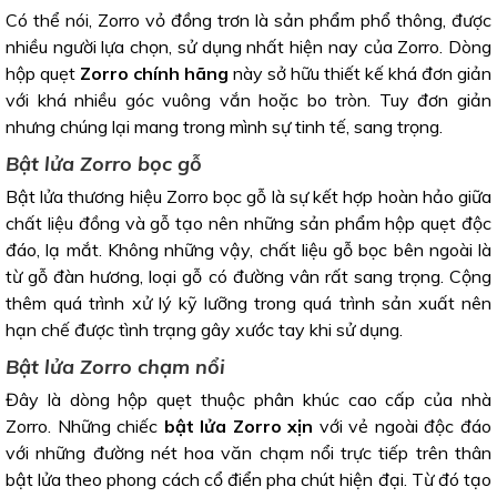
Có thể nói, Zorro vỏ đồng trơn là sản phẩm phổ thông, được
nhiều người lựa chọn, sử dụng nhất hiện nay của Zorro. Dòng
hộp quẹt
Zorro chính hãng
này sở hữu thiết kế khá đơn giản
với khá nhiều góc vuông vắn hoặc bo tròn. Tuy đơn giản
nhưng chúng lại mang trong mình sự tinh tế, sang trọng.
Bật lửa Zorro bọc gỗ
Bật lửa thương hiệu Zorro bọc gỗ là sự kết hợp hoàn hảo giữa
chất liệu đồng và gỗ tạo nên những sản phẩm hộp quẹt độc
đáo, lạ mắt. Không những vậy, chất liệu gỗ bọc bên ngoài là
từ gỗ đàn hương, loại gỗ có đường vân rất sang trọng. Cộng
thêm quá trình xử lý kỹ lưỡng trong quá trình sản xuất nên
hạn chế được tình trạng gây xước tay khi sử dụng.
Bật lửa Zorro chạm nổi
Đây là dòng hộp quẹt thuộc phân khúc cao cấp của nhà
Zorro. Những chiếc
bật lửa Zorro xịn
với vẻ ngoài độc đáo
với những đường nét hoa văn chạm nổi trực tiếp trên thân
bật lửa theo phong cách cổ điển pha chút hiện đại. Từ đó tạo