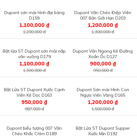
Dupont sơn mài hình đại bàng
Dupont Vân Chéo Điệp Viên
D159
007 Bản Giới Hạn D203
1,100,000 ₫
1,200,000 ₫
1,200,000 đ
1,300,000 đ
Bật lửa ST Dupont sơn mài nắp
Dupont Vân Ngang Kẻ Đường
vân vuông D179
Xoắn Ốc D127
1,100,000 ₫
900,000 ₫
1,300,000 đ
950,000 đ
Bật Lửa ST Dupont Xước Cạnh
Dupont Sơn mài Hình Con
Viền Kẻ Dọc D163
Ngựa Viền Vàng D165
950,000 ₫
1,200,000 ₫
987,000 đ
1,500,000 đ
Dupont biểu tượng 007 Vân
Bật Lửa ST Dupont Supper
Chéo Khắc Chìm D189
Xước Mịn D192