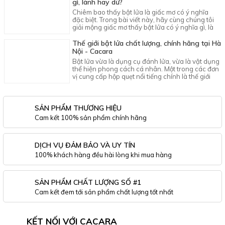
gì, lành hay dữ?
Chiêm bao thấy bật lửa là giấc mơ có ý nghĩa
đặc biệt. Trong bài viết này, hãy cùng chúng tôi
giải mộng giấc mơ thấy bật lửa có ý nghĩa gì, là
điềm lành hay dữ.
Thế giới bật lửa chất lượng, chính hãng tại Hà
Nội - Cacara
Bật lửa vừa là dụng cụ đánh lửa, vừa là vật dụng
thể hiện phong cách cá nhân. Một trong các đơn
vị cung cấp hộp quẹt nổi tiếng chính là thế giới
bật lửa Cacara.
SẢN PHẨM THƯƠNG HIỆU
Cam kết 100% sản phẩm chính hãng
DỊCH VỤ ĐẢM BẢO VÀ UY TÍN
100% khách hàng đều hài lòng khi mua hàng
SẢN PHẨM CHẤT LƯỢNG SỐ #1
Cam kết đem tới sản phẩm chất lượng tốt nhất
KẾT NỐI VỚI CACARA