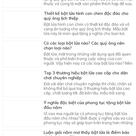
thuốc và cũng là một sản phẩm thích hợp để sưu
tầm, làm kỷ niệm.
Thiết kế bật lửa hình con chim độc đáo cho
quý ông lịch thiệp
Bật lửa hình con chim có thiết kế độc đáo và vô
cùng ấn tượng cho quý ông lịch thiệp. Mẫu bật
lửa này là món quà tặng ý nghĩa cho bạn bè,
người thân, đối tác,...
Có các loại bật lửa nào? Các quý ông nên
chọn loại nào?
Bật lửa, một trong những vật dụng quá đỗi quen
thuộc và phổ biến trong cuộc sống của con
người. Vậy hiện nay có các loại bật lửa nào? Nên
dùng loại gì?
Top 3 thương hiệu bật lửa cao cấp cho dân
chơi chuyên nghiệp
Đối với dân chơi chuyên nghiệp thì chắc chắn sẽ
không thể bỏ qua top 3 thương hiệu bật lửa cao
cấp, chất lượng tốt, độ bền lâu, mẫu mã sang
trọng và giá hợp lý.
Ý nghĩa đặc biệt của phong tục tặng bật lửa
đầu năm
Vì sao mọi người lại có phong tục tặng bật lửa
đầu năm cho nhau? Biết được ý nghĩa sâu xa của
phong tục này sẽ giúp bạn trân trọng hơn những
chiếc bật lửa.
Luận giải nằm mơ thấy bật lửa là điềm báo