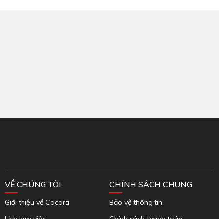
Inbox Facebook
VỀ CHÚNG TÔI
CHÍNH SÁCH CHUNG
Giới thiệu về Cacara
Bảo vệ thông tin
Lịch làm việc
Chính sách thanh toán