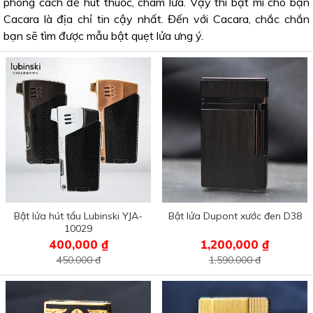
phong cách để hút thuốc, châm lửa. Vậy thì bật mí cho bạn
Cacara là địa chỉ tin cậy nhất. Đến với Cacara, chắc chắn
bạn sẽ tìm được mẫu bật quẹt lửa ưng ý.
Bật lửa hút tẩu Lubinski YJA-
Bật lửa Dupont xước đen D38
10029
400,000 ₫
1,200,000 ₫
450,000 đ
1,590,000 đ