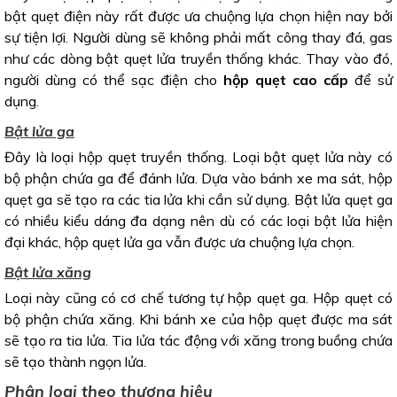
bật quẹt điện này rất được ưa chuộng lựa chọn hiện nay bởi
sự tiện lợi. Người dùng sẽ không phải mất công thay đá, gas
như các dòng bật quẹt lửa truyền thống khác. Thay vào đó,
người dùng có thể sạc điện cho
hộp quẹt cao cấp
để sử
dụng.
Bật lửa ga
Đây là loại hộp quẹt truyền thống. Loại bật quẹt lửa này có
bộ phận chứa ga để đánh lửa. Dựa vào bánh xe ma sát, hộp
quẹt ga sẽ tạo ra các tia lửa khi cần sử dụng. Bật lửa quẹt ga
có nhiều kiểu dáng đa dạng nên dù có các loại bật lửa hiện
đại khác, hộp quẹt lửa ga vẫn được ưa chuộng lựa chọn.
Bật lửa xăng
Loại này cũng có cơ chế tương tự hộp quẹt ga. Hộp quẹt có
bộ phận chứa xăng. Khi bánh xe của hộp quẹt được ma sát
sẽ tạo ra tia lửa. Tia lửa tác động với xăng trong buồng chứa
sẽ tạo thành ngọn lửa.
Phân loại theo thương hiệu