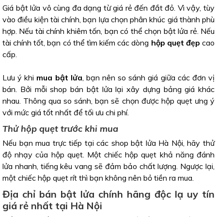
Giá bật lửa vô cùng đa dạng từ giá rẻ đến đắt đỏ. Vì vậy, tùy
vào điều kiện tài chính, bạn lựa chọn phân khúc giá thành phù
hợp. Nếu tài chính khiêm tốn, bạn có thể chọn bật lửa rẻ. Nếu
tài chính tốt, bạn có thể tìm kiếm các dòng
hộp quẹt đẹp
cao
cấp.
Lưu ý khi
mua bật lửa
, bạn nên so sánh giá giữa các đơn vị
bán. Bởi mỗi shop bán bật lửa lại xây dựng bảng giá khác
nhau. Thông qua so sánh, bạn sẽ chọn được hộp quẹt ưng ý
với mức giá tốt nhất để tối ưu chi phí.
Thử hộp quẹt trước khi mua
Nếu bạn mua trực tiếp tại các shop bật lửa Hà Nội, hãy thử
độ nhạy của hộp quẹt. Một chiếc hộp quẹt khả năng đánh
lửa nhanh, tiếng kêu vang sẽ đảm bảo chất lượng. Ngược lại,
một chiếc hộp quẹt rít thì bạn không nên bỏ tiền ra mua.
Địa chỉ bán bật lửa chính hãng độc lạ uy tín
giá rẻ nhất tại Hà Nội