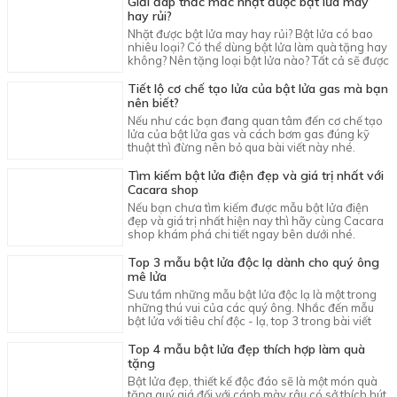
Giải đáp thắc mắc nhặt được bật lửa may
hay rủi?
Nhặt được bật lửa may hay rủi? Bật lửa có bao
nhiêu loại? Có thể dùng bật lửa làm quà tặng hay
không? Nên tặng loại bật lửa nào? Tất cả sẽ được
bật mí sau đây
Tiết lộ cơ chế tạo lửa của bật lửa gas mà bạn
nên biết?
Nếu như các bạn đang quan tâm đến cơ chế tạo
lửa của bật lửa gas và cách bơm gas đúng kỹ
thuật thì đừng nên bỏ qua bài viết này nhé.
Tìm kiếm bật lửa điện đẹp và giá trị nhất với
Cacara shop
Nếu bạn chưa tìm kiếm được mẫu bật lửa điện
đẹp và giá trị nhất hiện nay thì hãy cùng Cacara
shop khám phá chi tiết ngay bên dưới nhé.
Top 3 mẫu bật lửa độc lạ dành cho quý ông
mê lửa
Sưu tầm những mẫu bật lửa độc lạ là một trong
những thú vui của các quý ông. Nhắc đến mẫu
bật lửa với tiêu chí độc - lạ, top 3 trong bài viết
này là lựa chọn hoàn hảo
Top 4 mẫu bật lửa đẹp thích hợp làm quà
tặng
Bật lửa đẹp, thiết kế độc đáo sẽ là một món quà
tặng quý giá đối với cánh mày râu có sở thích hút