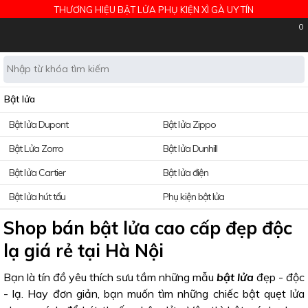
THƯƠNG HIỆU BẬT LỬA PHỤ KIỆN XÌ GÀ UY TÍN
0
Bật lửa
Bật lửa Dupont
Bật lửa Zippo
Bật Lửa Zorro
Bật lửa Dunhill
Bật lửa Cartier
Bật lửa điện
Bật lửa hút tẩu
Phụ kiện bật lửa
Shop bán bật lửa cao cấp đẹp độc
lạ giá rẻ tại Hà Nội
Bạn là tín đồ yêu thích sưu tầm những mẫu
bật lửa
đẹp - độc
- lạ. Hay đơn giản, bạn muốn tìm những chiếc bật quẹt lửa