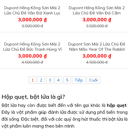
Dupont Hồng Kông Sơn Mài 2
Dupont Hồng Kông Sơn Mài 2
Lửa Chủ Đề Vân Đá Xanh Lục
Lửa Chủ Đề Vân Đá Cẩm
D2L21
Thạch D2L20
3,000,000 ₫
3,000,000 ₫
3,500,000 đ
3,500,000 đ
Dupont Hồng Kông Sơn Mài 2
Dupont Sơn Mài 2 Lửa Chủ Đề
Lửa Chủ Đề Bức Tranh Hùng Vĩ
Năm Mão Year Of The Rabbit
D2L19
D2L18
3,000,000 ₫
3,000,000 ₫
4,500,000 đ
4,500,000 đ
1
2
3
4
5
Tiếp
Cuối
Hộp quẹt, bật lửa là gì?
Bật lửa hay còn được biết đến với tên gọi khác là
hộp quẹt
.
Đây là vật phẩm giúp đánh lửa được sử dụng phổ biến trong
đời sống. Đặc biệt, đối với các quý ông hút thuốc thì bật lửa là
vật phẩm luôn mang theo bên mình.