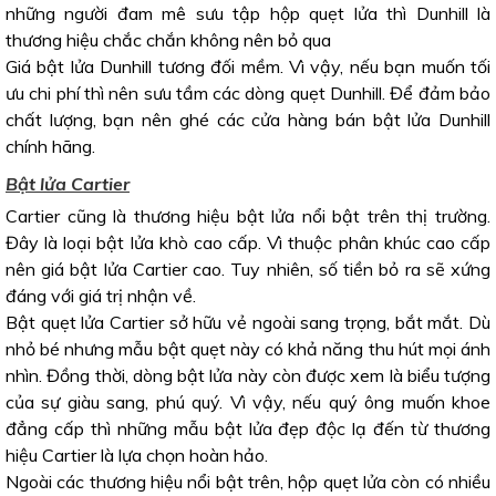
những người đam mê sưu tập hộp quẹt lửa thì Dunhill là
thương hiệu chắc chắn không nên bỏ qua
Giá bật lửa Dunhill tương đối mềm. Vì vậy, nếu bạn muốn tối
ưu chi phí thì nên sưu tầm các dòng quẹt Dunhill. Để đảm bảo
chất lượng, bạn nên ghé các cửa hàng bán bật lửa Dunhill
chính hãng.
Bật lửa Cartier
Cartier cũng là thương hiệu bật lửa nổi bật trên thị trường.
Đây là loại bật lửa khò cao cấp. Vì thuộc phân khúc cao cấp
nên giá bật lửa Cartier cao. Tuy nhiên, số tiền bỏ ra sẽ xứng
đáng với giá trị nhận về.
Bật quẹt lửa Cartier sở hữu vẻ ngoài sang trọng, bắt mắt. Dù
nhỏ bé nhưng mẫu bật quẹt này có khả năng thu hút mọi ánh
nhìn. Đồng thời, dòng bật lửa này còn được xem là biểu tượng
của sự giàu sang, phú quý. Vì vậy, nếu quý ông muốn khoe
đẳng cấp thì những mẫu bật lửa đẹp độc lạ đến từ thương
hiệu Cartier là lựa chọn hoàn hảo.
Ngoài các thương hiệu nổi bật trên, hộp quẹt lửa còn có nhiều