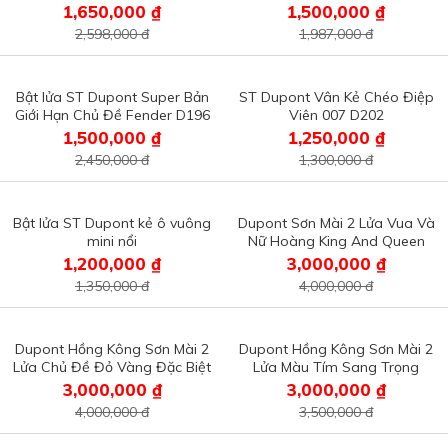
1,650,000 ₫
1,500,000 ₫
2,598,000 đ
1,987,000 đ
Bật lửa ST Dupont Super Bản
ST Dupont Vân Kẻ Chéo Điệp
Giới Hạn Chủ Đề Fender D196
Viên 007 D202
1,500,000 ₫
1,250,000 ₫
2,450,000 đ
1,300,000 đ
Bật lửa ST Dupont kẻ ô vuông
Dupont Sơn Mài 2 Lửa Vua Và
mini nổi
Nữ Hoàng King And Queen
D2L24
1,200,000 ₫
3,000,000 ₫
1,350,000 đ
4,000,000 đ
Dupont Hồng Kông Sơn Mài 2
Dupont Hồng Kông Sơn Mài 2
Lửa Chủ Đề Đỏ Vàng Đặc Biệt
Lửa Màu Tím Sang Trọng
D2L23
D2L22
3,000,000 ₫
3,000,000 ₫
4,000,000 đ
3,500,000 đ