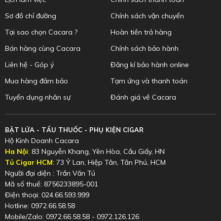
Sơ đồ chỉ đường
Chính sách vận chuyển
Tại sao chọn Cacara ?
Hoàn tiền trả hàng
Bán hàng cùng Cacara
Chính sách bảo hành
Liên hệ - Góp ý
Đăng kí bảo hành online
Mua hàng đảm bảo
Tạm ứng và thanh toán
Tuyển dụng nhân sự
Đánh giá về Cacara
BẬT LỬA - TẨU THUỐC - PHỤ KIỆN CIGAR
Hộ Kinh Doanh Cacara
Ha Nội
: 83 Nguyễn Khang, Yên Hòa, Cầu Giấy, HN
Tủ Cigar HCM
: 73 Ỷ Lan, Hiệp Tân, Tân Phú, HCM
Người đại diện : Trần Văn Tú
Mã số thuế: 8756233895-001
Điện thoại: 024.66.593.999
Hotline: 0972.66.58.58
Mobile/Zalo: 0972.66.58.58 - 0972.126.126