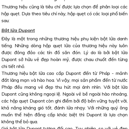
Thương hiệu cũng là tiêu chí được lựa chọn để phân loại các
hộp quẹt. Dựa theo tiêu chí này, hộp quẹt có các loại phổ biến
sau:
Bật lửa Dupont
Đây là một trong những thương hiệu phụ kiện bật lửa danh
tiếng. Những dòng hộp quẹt lửa của thương hiệu này luôn
được đông đảo các tín đồ săn đón. Lý do là bởi bật lửa
Dupont sở hữu vẻ đẹp hoàn mỹ, được chau chuốt đến từng
chi tiết nhỏ.
Thương hiệu bật lửa cao cấp Dupont đến từ Pháp - mảnh
đất lãng mạn và hào hoa. Vì vậy, mọi sản phẩm đến từ nước
Pháp đều mang vẻ đẹp thu hút mọi ánh nhìn. Với bật lửa
Dupont cũng không ngoại lệ. Ngoài vẻ bề ngoài hào nhoáng,
các hộp quẹt Dupont còn ghi điểm bởi độ bền vững tuyệt vời,
khả năng kháng gió tốt, đánh lửa nhạy. Với những quý ông
muốn thể hiện đẳng cấp khác biệt thì Dupont là lựa chọn
không thể bỏ qua.
Giá bật lửa Dupont tương đối cao. Tuy nhiên, so với vẻ đẹp