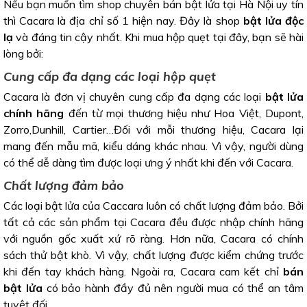
Nếu bạn muốn tìm shop chuyên bán bật lửa tại Hà Nội uy tín
thì Cacara là địa chỉ số 1 hiện nay. Đây là shop
bật lửa độc
lạ
và đáng tin cậy nhất. Khi mua hộp quẹt tại đây, bạn sẽ hài
lòng bởi:
Cung cấp đa dạng các loại hộp quẹt
Cacara là đơn vị chuyên cung cấp đa dạng các loại
bật lửa
chính hãng
đến từ mọi thương hiệu như Hoa Việt, Dupont,
Zorro,Dunhill, Cartier…Đối với mỗi thương hiệu, Cacara lại
mang đến mẫu mã, kiểu dáng khác nhau. Vì vậy, người dùng
có thể dễ dàng tìm được loại ưng ý nhất khi đến với Cacara.
Chất lượng đảm bảo
Các loại bật lửa của Caccara luôn có chất lượng đảm bảo. Bởi
tất cả các sản phẩm tại Cacara đều được nhập chính hãng
với nguồn gốc xuất xứ rõ ràng. Hơn nữa, Cacara có chính
sách thử bật khò. Vì vậy, chất lượng được kiểm chứng trước
khi đến tay khách hàng. Ngoài ra, Cacara cam kết chỉ
bán
bật lửa
có bảo hành đầy đủ nên người mua có thể an tâm
tuyệt đối.