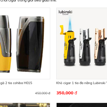
ơi cigar trong giới siêu giàu nhé.
 gà 2 tia cohiba H015
Khò cigar 1 tia đa năng Lubinski
350,000
đ
450,000 đ