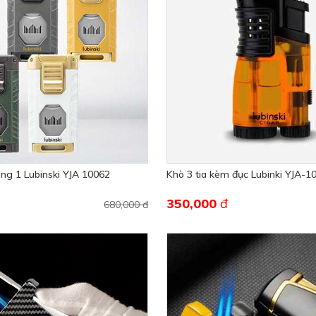
rong 1 Lubinski YJA 10062
Khò 3 tia kèm đục Lubinki YJA-1
350,000
đ
680,000 đ