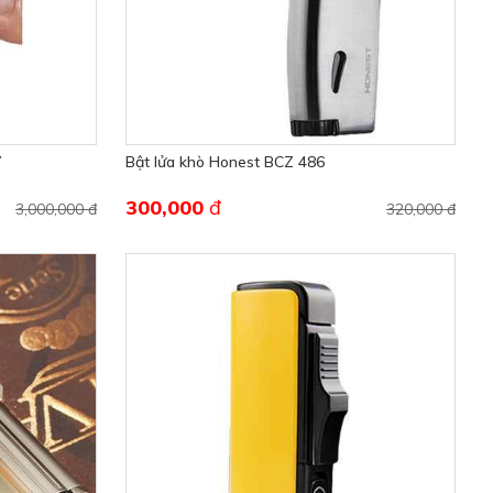
7
Bật lửa khò Honest BCZ 486
300,000
đ
3,000,000 đ
320,000 đ