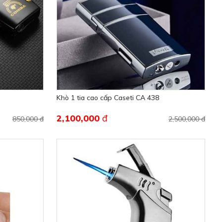
Khò 1 tia cao cấp Caseti CA 438
2,100,000
đ
850,000 đ
2,500,000 đ