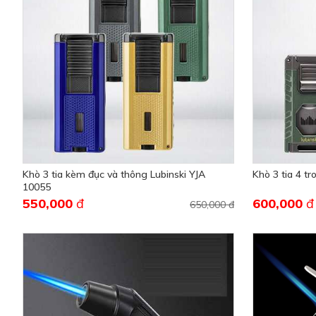
Khò 3 tia kèm đục và thông Lubinski YJA
Khò 3 tia 4 t
10055
550,000
đ
600,000
đ
650,000 đ