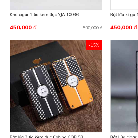
Khò cigar 1 tia kèm đục YJA 10036
Bật lửa xì gà
450,000
đ
450,000
đ
500,000 đ
-15%
Bật lửa 3 tia kèm đục Cohiba COB 58
Bật Lửa ciga