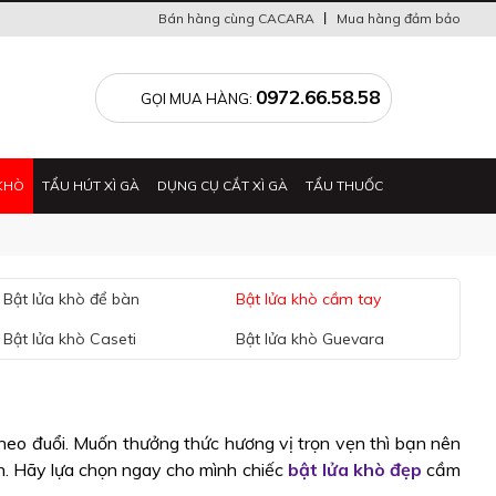
Bán hàng cùng CACARA
Mua hàng đảm bảo
0
0972.66.58.58
GỌI MUA HÀNG:
KHÒ
TẨU HÚT XÌ GÀ
DỤNG CỤ CẮT XÌ GÀ
TẨU THUỐC
Bật lửa khò để bàn
Bật lửa khò cầm tay
Bật lửa khò Caseti
Bật lửa khò Guevara
theo đuổi. Muốn thưởng thức hương vị trọn vẹn thì bạn nên
n. Hãy lựa chọn ngay cho mình chiếc
bật lửa khò đẹp
cầm