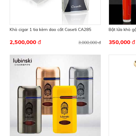
Khò cigar 1 tia kèm dao cắt Caseti CA285
Bật lửa khò g
2,500,000
đ
350,000
đ
3,000,000 đ