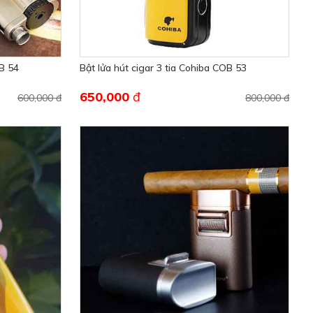
OB 54
Bật lửa hút cigar 3 tia Cohiba COB 53
650,000
đ
600,000 đ
800,000 đ