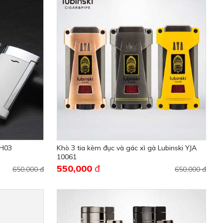
TH03
Khò 3 tia kèm đục và gác xì gà Lubinski YJA
10061
550,000
đ
650,000 đ
650,000 đ