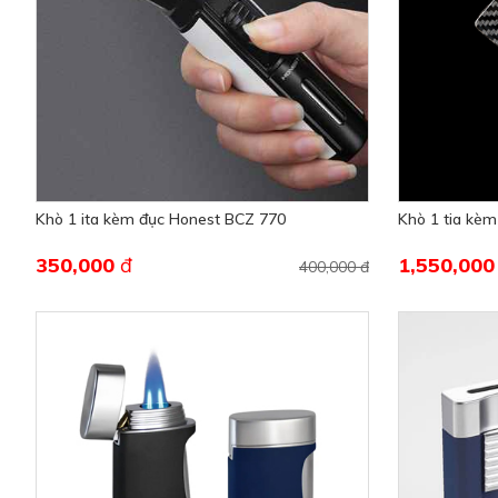
Khò 1 ita kèm đục Honest BCZ 770
Khò 1 tia kèm
350,000
đ
1,550,00
400,000 đ