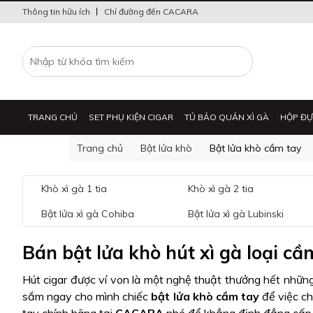
Thông tin hữu ích
Chỉ đường đến CACARA
TRANG CHỦ
SET PHỤ KIỆN CIGAR
TỦ BẢO QUẢN XÌ GÀ
HỘP ĐỰ
Trang chủ
Bật lửa khò
Bật lửa khò cầm tay
BẬT LỬA
Khò xì gà 1 tia
Khò xì gà 2 tia
Bật lửa xì gà Cohiba
Bật lửa xì gà Lubinski
Bán bật lửa khò hút xì gà loại cầ
Hút cigar được ví von là một nghệ thuật thưởng hết những
sắm ngay cho mình chiếc
bật lửa khò cầm tay
để việc ch