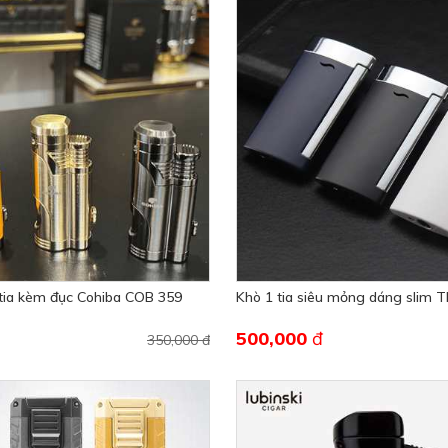
 tia kèm đục Cohiba COB 359
Khò 1 tia siêu mỏng dáng slim 
500,000
đ
350,000 đ