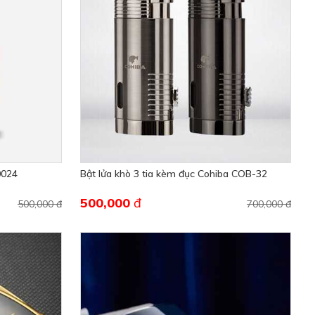
0024
Bật lửa khò 3 tia kèm đục Cohiba COB-32
500,000
đ
500,000 đ
700,000 đ