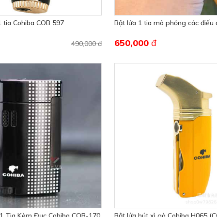
 1 tia Cohiba COB 597
Bật lửa 1 tia mô phỏng các điếu
650,000
đ
490,000 đ
r 1 Tia Kèm Đục Cohiba COB-170
Bật lửa hút xì gà Cohiba H065 (