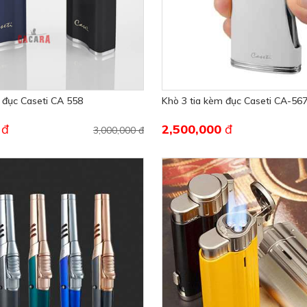
 đục Caseti CA 558
Khò 3 tia kèm đục Caseti CA-56
0
đ
2,500,000
đ
3,000,000 đ