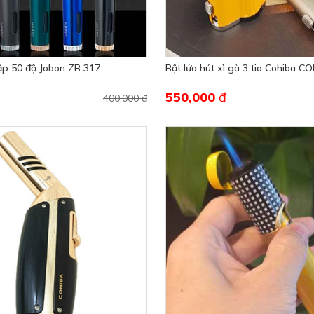
ập 50 độ Jobon ZB 317
Bật lửa hút xì gà 3 tia Cohiba C
550,000
đ
400,000 đ