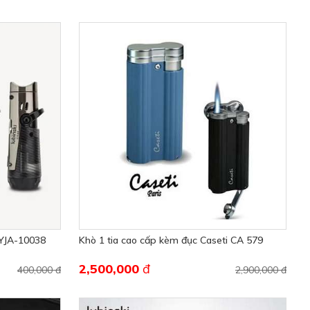
 YJA-10038
Khò 1 tia cao cấp kèm đục Caseti CA 579
2,500,000
đ
400,000 đ
2,900,000 đ