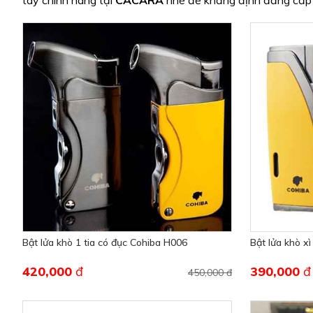
tay chính hãng tại
CACARA
nhé để khẳng định đẳng cấp ch
Bật lửa khò 1 tia có đục Cohiba H006
Bật lửa khò xì
420,000
đ
390,000
đ
450,000 đ