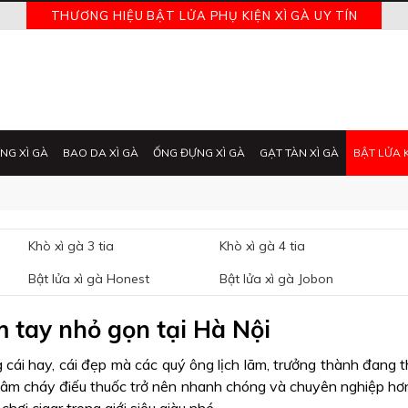
THƯƠNG HIỆU BẬT LỬA PHỤ KIỆN XÌ GÀ UY TÍN
NG XÌ GÀ
BAO DA XÌ GÀ
ỐNG ĐỰNG XÌ GÀ
GẠT TÀN XÌ GÀ
BẬT LỬA 
Khò xì gà 3 tia
Khò xì gà 4 tia
Bật lửa xì gà Honest
Bật lửa xì gà Jobon
m tay nhỏ gọn tại Hà Nội
 cái hay, cái đẹp mà các quý ông lịch lãm, trưởng thành đang 
âm cháy điếu thuốc trở nên nhanh chóng và chuyên nghiệp hơ