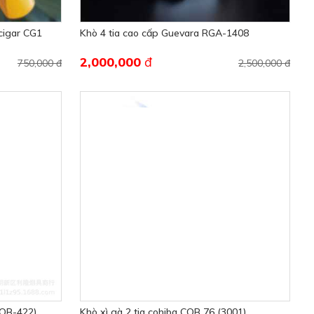
 cigar CG1
Khò 4 tia cao cấp Guevara RGA-1408
2,000,000
đ
750,000 đ
2,500,000 đ
COB-422)
Khò xì gà 2 tia cohiba COB 76 (3001)