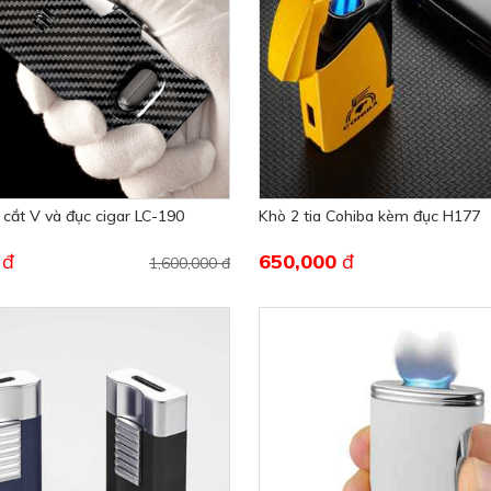
 cắt V và đục cigar LC-190
Khò 2 tia Cohiba kèm đục H177
0
đ
650,000
đ
1,600,000 đ