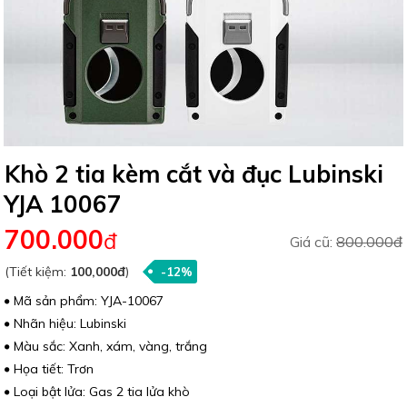
Khò 2 tia kèm cắt và đục Lubinski
YJA 10067
700.000
đ
Giá cũ:
800.000đ
(Tiết kiệm:
100,000đ
)
-12%
Mã sản phẩm: YJA-10067
Nhãn hiệu: Lubinski
Màu sắc: Xanh, xám, vàng, trắng
Họa tiết: Trơn
Loại bật lửa: Gas 2 tia lửa khò