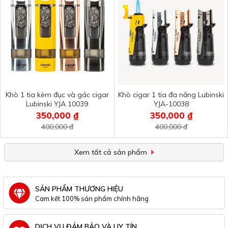
Khò 1 tia kèm đục và gác cigar
Khò cigar 1 tia đa năng Lubinski
Lubinski YJA 10039
YJA-10038
350,000 ₫
350,000 ₫
400,000 đ
400,000 đ
Xem tất cả sản phẩm
SẢN PHẨM THƯƠNG HIỆU
Cam kết 100% sản phẩm chính hãng
DỊCH VỤ ĐẢM BẢO VÀ UY TÍN