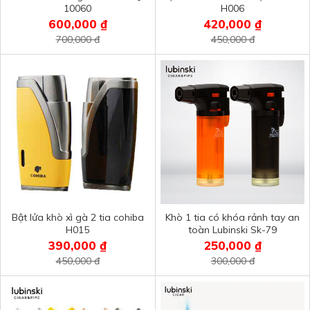
10060
H006
600,000 ₫
420,000 ₫
700,000 đ
450,000 đ
Bật lửa khò xì gà 2 tia cohiba
Khò 1 tia có khóa rảnh tay an
H015
toàn Lubinski Sk-79
390,000 ₫
250,000 ₫
450,000 đ
300,000 đ