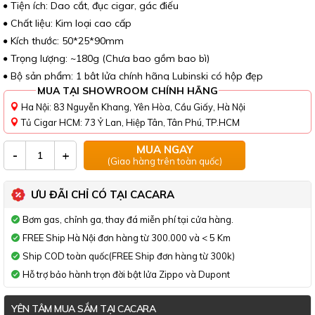
Tiện ích: Dao cắt, đục cigar, gác điếu
Chất liệu: Kim loại cao cấp
Kích thước: 50*25*90mm
Trọng lượng: ~180g (Chưa bao gồm bao bì)
Bộ sản phẩm: 1 bật lửa chính hãng Lubinski có hộp đẹp
MUA TẠI SHOWROOM CHÍNH HÃNG
Ha Nội: 83 Nguyễn Khang, Yên Hòa, Cầu Giấy, Hà Nội
Tủ Cigar HCM: 73 Ỷ Lan, Hiệp Tân, Tân Phú, TP.HCM
MUA NGAY
-
+
(Giao hàng trên toàn quốc)
ƯU ĐÃI CHỈ CÓ TẠI CACARA
Bơm gas, chỉnh ga, thay đá miễn phí tại cửa hàng.
FREE Ship Hà Nội đơn hàng từ 300.000 và < 5 Km
Ship COD toàn quốc(FREE Ship đơn hàng từ 300k)
Hỗ trợ bảo hành trọn đời bật lửa Zippo và Dupont
YÊN TÂM MUA SẮM TẠI CACARA