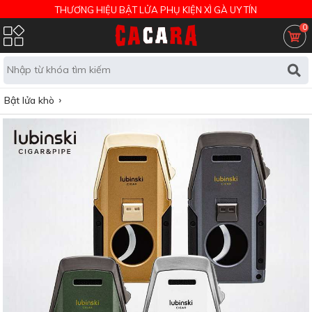
THƯƠNG HIỆU BẬT LỬA PHỤ KIỆN XÌ GÀ UY TÍN
0
Bật lửa khò