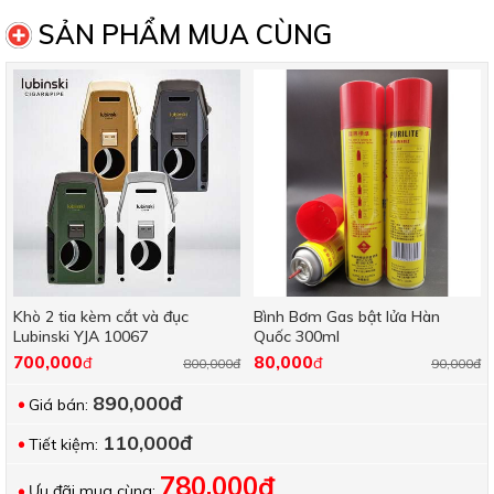
SẢN PHẨM MUA CÙNG
Khò 2 tia kèm cắt và đục
Bình Bơm Gas bật lửa Hàn
Lubinski YJA 10067
Quốc 300ml
700,000
80,000
đ
đ
800,000đ
90,000đ
890,000đ
Giá bán:
110,000đ
Tiết kiệm:
780,000đ
Ưu đãi mua cùng: