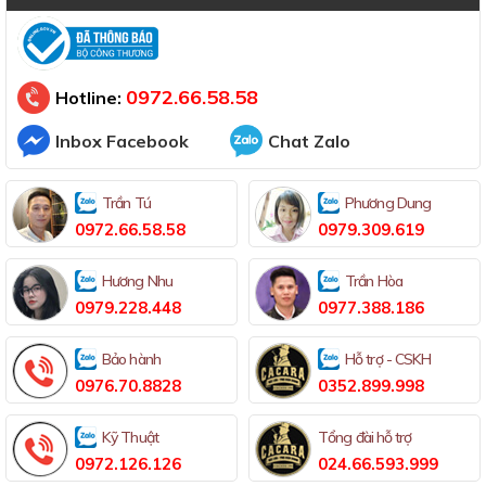
Đã thông báo Bộ Công Thương
0972.66.58.58
Hotline:
Inbox Facebook
Chat Zalo
Trần Tú
Phương Dung
0972.66.58.58
0979.309.619
Hương Nhu
Trần Hòa
0979.228.448
0977.388.186
Bảo hành
Hỗ trợ - CSKH
0976.70.8828
0352.899.998
Kỹ Thuật
Tổng đài hỗ trợ
0972.126.126
024.66.593.999