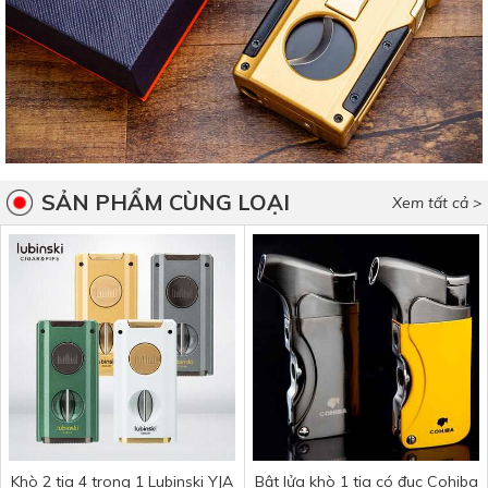
SẢN PHẨM CÙNG LOẠI
Xem tất cả >
Khò 2 tia 4 trong 1 Lubinski YJA
Bật lửa khò 1 tia có đục Cohiba