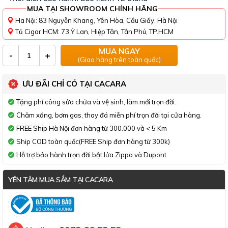
MUA TẠI SHOWROOM CHÍNH HÃNG
Ha Nội: 83 Nguyễn Khang, Yên Hòa, Cầu Giấy, Hà Nội
Tủ Cigar HCM: 73 Ỷ Lan, Hiệp Tân, Tân Phú, TP.HCM
MUA NGAY
-
+
(Giao hàng trên toàn quốc)
ƯU ĐÃI CHỈ CÓ TẠI CACARA
Tặng phí công sửa chữa và vệ sinh, làm mới trọn đời.
Châm xăng, bơm gas, thay đá miễn phí trọn đời tại cửa hàng.
FREE Ship Hà Nội đơn hàng từ 300.000 và < 5 Km
Ship COD toàn quốc(FREE Ship đơn hàng từ 300k)
Hỗ trợ bảo hành trọn đời bật lửa Zippo và Dupont
YÊN TÂM MUA SẮM TẠI CACARA
Đã thông báo Bộ Công Thương