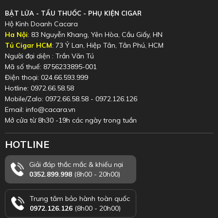
BẬT LỬA - TẨU THUỐC - PHỤ KIỆN CIGAR
Hộ Kinh Doanh Cacara
Ha Nội
: 83 Nguyễn Khang, Yên Hòa, Cầu Giấy, HN
Tủ Cigar HCM
: 73 Ỷ Lan, Hiệp Tân, Tân Phú, HCM
Người đại diện : Trần Văn Tú
Mã số thuế: 8756233895-001
Điện thoại: 024.66.593.999
Hotline: 0972.66.58.58
Mobile/Zalo: 0972.66.58.58 - 0972.126.126
Email: info@cacara.vn
Mở cửa từ 8h30 -19h các ngày trong tuần
HOTLINE
Giải đáp thắc mắc & khiếu nại
0352.899.998
(8h00 - 20h00)
Trung tâm bảo hành toàn quốc
0972.126.126
(8h00 - 20h00)