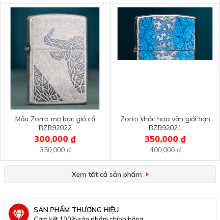
Mẫu Zorro mạ bạc giả cổ
Zorro khắc hoa văn giới hạn
BZR92022
BZR92021
300,000 ₫
350,000 ₫
350,000 đ
400,000 đ
Xem tất cả sản phẩm
SẢN PHẨM THƯƠNG HIỆU
Cam kết 100% sản phẩm chính hãng