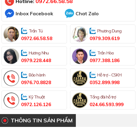
0972.66.58.58
Hotline:
Inbox Facebook
Chat Zalo
Trần Tú
Phương Dung
0972.66.58.58
0979.309.619
Hương Nhu
Trần Hòa
0979.228.448
0977.388.186
Bảo hành
Hỗ trợ - CSKH
0976.70.8828
0352.899.998
Kỹ Thuật
Tổng đài hỗ trợ
0972.126.126
024.66.593.999
THÔNG TIN SẢN PHẨM