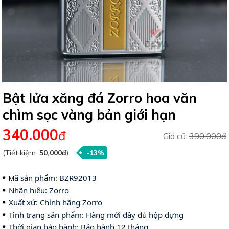
Bật lửa xăng đá Zorro hoa văn
chìm sọc vàng bản giới hạn
340.000
đ
Giá cũ:
390.000đ
(Tiết kiệm:
50,000đ
)
-13%
ã sản phẩm: BZR
92013
M
Nhãn hiệu: Zorro
Xuất xứ: Chính hãng Zorro
Tình trạng sản phẩm: Hàng mới đầy đủ h
ộp đựng 
Thời gian bảo hành: Bảo hành 12 tháng