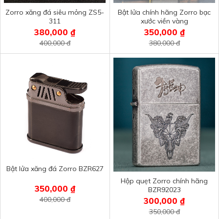
Zorro xăng đá siêu mỏng ZS5-
Bật lửa chính hãng Zorro bạc
311
xước viền vàng
380,000 ₫
350,000 ₫
400,000 đ
380,000 đ
Bật lửa xăng đá Zorro BZR627
Hộp quẹt Zorro chính hãng
350,000 ₫
BZR92023
400,000 đ
300,000 ₫
350,000 đ