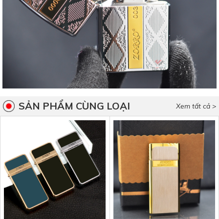
SẢN PHẨM CÙNG LOẠI
Xem tất cả >