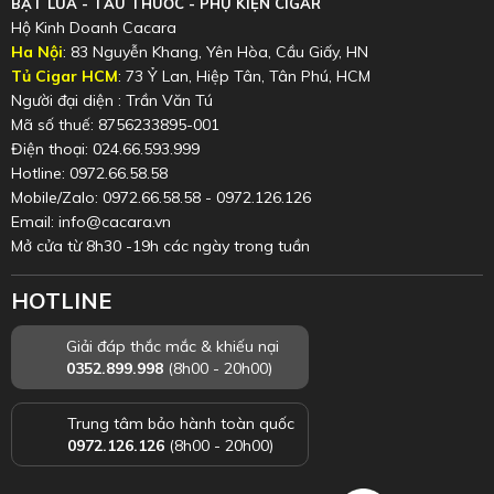
BẬT LỬA - TẨU THUỐC - PHỤ KIỆN CIGAR
Hộ Kinh Doanh Cacara
Ha Nội
: 83 Nguyễn Khang, Yên Hòa, Cầu Giấy, HN
Tủ Cigar HCM
: 73 Ỷ Lan, Hiệp Tân, Tân Phú, HCM
Người đại diện : Trần Văn Tú
Mã số thuế: 8756233895-001
Điện thoại: 024.66.593.999
Hotline: 0972.66.58.58
Mobile/Zalo: 0972.66.58.58 - 0972.126.126
Email: info@cacara.vn
Mở cửa từ 8h30 -19h các ngày trong tuần
HOTLINE
Giải đáp thắc mắc & khiếu nại
0352.899.998
(8h00 - 20h00)
Trung tâm bảo hành toàn quốc
0972.126.126
(8h00 - 20h00)