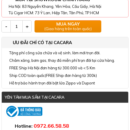
Ha Nội: 83 Nguyễn Khang, Yên Hòa, Cầu Giấy, Hà Nội
Tủ Cigar HCM: 73 Ỷ Lan, Hiệp Tân, Tân Phú, TP.HCM
MUA NGAY
-
+
(Giao hàng trên toàn quốc)
ƯU ĐÃI CHỈ CÓ TẠI CACARA
Tặng phí công sửa chữa và vệ sinh, làm mới trọn đời.
Châm xăng, bơm gas, thay đá miễn phí trọn đời tại cửa hàng.
FREE Ship Hà Nội đơn hàng từ 300.000 và < 5 Km
Ship COD toàn quốc(FREE Ship đơn hàng từ 300k)
Hỗ trợ bảo hành trọn đời bật lửa Zippo và Dupont
YÊN TÂM MUA SẮM TẠI CACARA
Đã thông báo Bộ Công Thương
0972.66.58.58
Hotline: