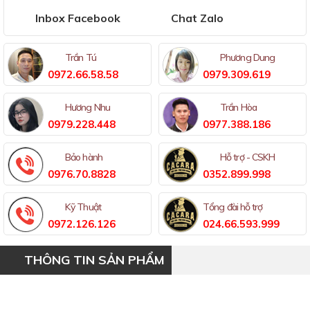
Inbox Facebook
Chat Zalo
Trần Tú
Phương Dung
0972.66.58.58
0979.309.619
Hương Nhu
Trần Hòa
0979.228.448
0977.388.186
Bảo hành
Hỗ trợ - CSKH
0976.70.8828
0352.899.998
Kỹ Thuật
Tổng đài hỗ trợ
0972.126.126
024.66.593.999
THÔNG TIN SẢN PHẨM