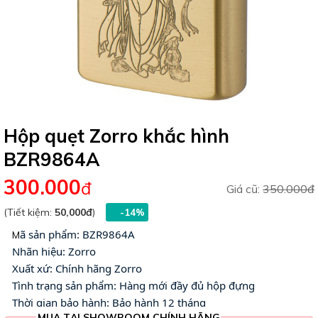
Hộp quẹt Zorro khắc hình
BZR9864A
300.000
đ
Giá cũ:
350.000đ
(Tiết kiệm:
50,000đ
)
-14%
ã sản phẩm: BZR9864A
M
Nhãn hiệu: Zorro
Xuất xứ: Chính hãng Zorro
Tình trạng sản phẩm: Hàng mới đầy đủ hộp đựng 
Thời gian bảo hành: Bảo hành 12 tháng
MUA TẠI SHOWROOM CHÍNH HÃNG