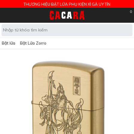
THƯƠNG HIỆU BẬT LỬA PHỤ KIỆN XÌ GÀ UY TÍN
0
Bật lửa
Bật Lửa Zorro