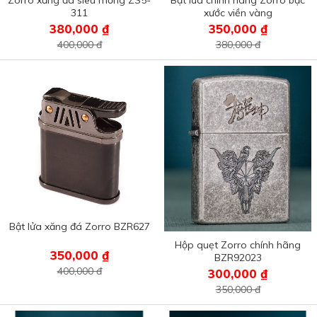
Zorro xăng đá siêu mỏng ZS5-
Bật lửa chính hãng Zorro bạc
311
xước viền vàng
380,000 ₫
350,000 ₫
400,000 đ
380,000 đ
Bật lửa xăng đá Zorro BZR627
Hộp quẹt Zorro chính hãng
350,000 ₫
BZR92023
400,000 đ
300,000 ₫
350,000 đ