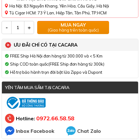
Ha Nội: 83 Nguyễn Khang, Yên Hòa, Cầu Giấy, Hà Nội
Tủ Cigar HCM: 73 Ỷ Lan, Hiệp Tân, Tân Phú, TP.HCM
MUA NGAY
-
+
(Giao hàng trên toàn quốc)
ƯU ĐÃI CHỈ CÓ TẠI CACARA
FREE Ship Hà Nội đơn hàng từ 300.000 và < 5 Km
Ship COD toàn quốc(FREE Ship đơn hàng từ 300k)
Hỗ trợ bảo hành trọn đời bật lửa Zippo và Dupont
YÊN TÂM MUA SẮM TẠI CACARA
Đã thông báo Bộ Công Thương
0972.66.58.58
Hotline:
Inbox Facebook
Chat Zalo