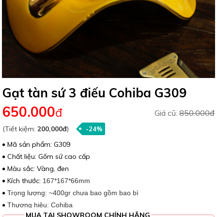
Gạt tàn sứ 3 điếu Cohiba G309
650.000
đ
Giá cũ:
850.000đ
(Tiết kiệm:
200,000đ
)
-24%
Mã sản phẩm: G309
Chất liệu: Gốm sứ cao cấp
Màu sắc: Vàng, đen
Kích thước:
167*167*66mm
Trọng lượng: ~400gr chưa bao gồm bao bì
Thương hiệu: Cohiba
MUA TẠI SHOWROOM CHÍNH HÃNG