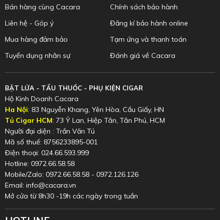
Bán hàng cùng Cacara
Chính sách bảo hành
Liên hệ - Góp ý
Đăng kí bảo hành online
Mua hàng đảm bảo
Tạm ứng và thanh toán
Tuyển dụng nhân sự
Đánh giá về Cacara
BẬT LỬA - TẨU THUỐC - PHỤ KIỆN CIGAR
Hộ Kinh Doanh Cacara
Ha Nội
: 83 Nguyễn Khang, Yên Hòa, Cầu Giấy, HN
Tủ Cigar HCM
: 73 Ỷ Lan, Hiệp Tân, Tân Phú, HCM
Người đại diện : Trần Văn Tú
Mã số thuế: 8756233895-001
Điện thoại: 024.66.593.999
Hotline: 0972.66.58.58
Mobile/Zalo: 0972.66.58.58 - 0972.126.126
Email: info@cacara.vn
Mở cửa từ 8h30 -19h các ngày trong tuần