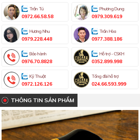
Trần Tú
Phương Dung
0972.66.58.58
0979.309.619
Hương Nhu
Trần Hòa
0979.228.448
0977.388.186
Bảo hành
Hỗ trợ - CSKH
0976.70.8828
0352.899.998
Kỹ Thuật
Tổng đài hỗ trợ
0972.126.126
024.66.593.999
THÔNG TIN SẢN PHẨM