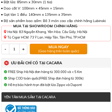
Bật lửa: 85mm x 30mm (1 tia)
Dao cắt V: 100mm × 45mm × 15mm
Gạt tàn 1 điếu: 140mm x 135mm x 35mm
Bộ sản phẩm bao gồm: Bộ 3 món cao cấp chính hãng Lubinski
MUA TẠI SHOWROOM CHÍNH HÃNG
Ha Nội: 83 Nguyễn Khang, Yên Hòa, Cầu Giấy, Hà Nội
Tủ Cigar HCM: 73 Ỷ Lan, Hiệp Tân, Tân Phú, TP.HCM
MUA NGAY
-
+
(Giao hàng trên toàn quốc)
ƯU ĐÃI CHỈ CÓ TẠI CACARA
FREE Ship Hà Nội đơn hàng từ 300.000 và < 5 Km
Ship COD toàn quốc(FREE Ship đơn hàng từ 300k)
Hỗ trợ bảo hành trọn đời bật lửa Zippo và Dupont
YÊN TÂM MUA SẮM TẠI CACARA