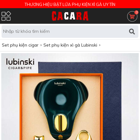
THƯƠNG HIỆU BẬT LỬA PHỤ KIỆN XÌ GÀ UY TÍN
0
Set phụ kiện cigar
Set phụ kiện xì gà Lubinski