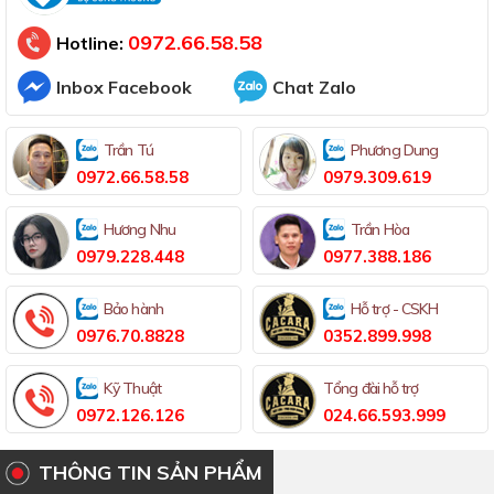
Đã thông báo Bộ Công Thương
0972.66.58.58
Hotline:
Inbox Facebook
Chat Zalo
Trần Tú
Phương Dung
0972.66.58.58
0979.309.619
Hương Nhu
Trần Hòa
0979.228.448
0977.388.186
Bảo hành
Hỗ trợ - CSKH
0976.70.8828
0352.899.998
Kỹ Thuật
Tổng đài hỗ trợ
0972.126.126
024.66.593.999
THÔNG TIN SẢN PHẨM