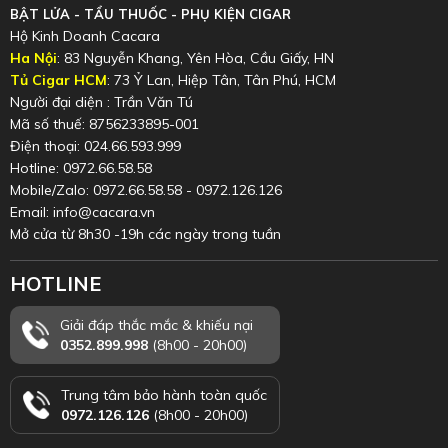
BẬT LỬA - TẨU THUỐC - PHỤ KIỆN CIGAR
Hộ Kinh Doanh Cacara
Ha Nội
: 83 Nguyễn Khang, Yên Hòa, Cầu Giấy, HN
Tủ Cigar HCM
: 73 Ỷ Lan, Hiệp Tân, Tân Phú, HCM
Người đại diện : Trần Văn Tú
Mã số thuế: 8756233895-001
Điện thoại: 024.66.593.999
Hotline: 0972.66.58.58
Mobile/Zalo: 0972.66.58.58 - 0972.126.126
Email: info@cacara.vn
Mở cửa từ 8h30 -19h các ngày trong tuần
HOTLINE
Giải đáp thắc mắc & khiếu nại
0352.899.998
(8h00 - 20h00)
Trung tâm bảo hành toàn quốc
0972.126.126
(8h00 - 20h00)