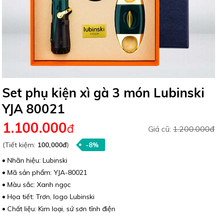
Set phụ kiện xì gà 3 món Lubinski
YJA 80021
1.100.000
đ
Giá cũ:
1.200.000đ
(Tiết kiệm:
100,000đ
)
-8%
Nhãn hiệu: Lubinski
Mã sản phẩm: YJA-80021
Màu sắc: Xanh ngọc
Họa tiết: Trơn, logo Lubinski
Chất liệu: Kim loại, sứ sơn tĩnh điện