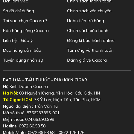
Lịch làm việc
Chính sách thanh toán
Sơ đồ chỉ đường
Chính sách vận chuyển
Tại sao chọn Cacara ?
Hoàn tiền trả hàng
Bán hàng cùng Cacara
Chính sách bảo hành
Liên hệ - Góp ý
Đăng kí bảo hành online
Mua hàng đảm bảo
Tạm ứng và thanh toán
Tuyển dụng nhân sự
Đánh giá về Cacara
BẬT LỬA - TẨU THUỐC - PHỤ KIỆN CIGAR
Hộ Kinh Doanh Cacara
Ha Nội
: 83 Nguyễn Khang, Yên Hòa, Cầu Giấy, HN
Tủ Cigar HCM
: 73 Ỷ Lan, Hiệp Tân, Tân Phú, HCM
Người đại diện : Trần Văn Tú
Mã số thuế: 8756233895-001
Điện thoại: 024.66.593.999
Hotline: 0972.66.58.58
Mobile/Zalo: 0972.66.58.58 - 0972.126.126