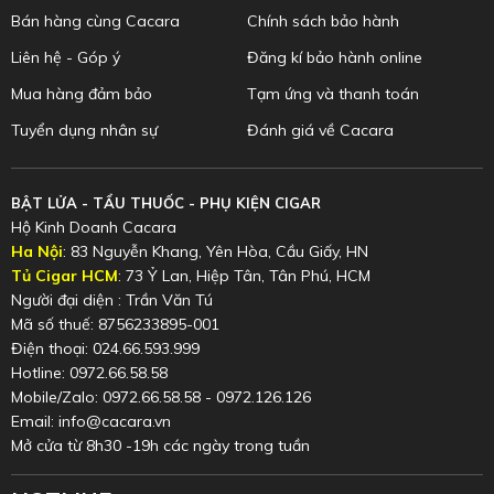
Bán hàng cùng Cacara
Chính sách bảo hành
Liên hệ - Góp ý
Đăng kí bảo hành online
Mua hàng đảm bảo
Tạm ứng và thanh toán
Tuyển dụng nhân sự
Đánh giá về Cacara
BẬT LỬA - TẨU THUỐC - PHỤ KIỆN CIGAR
Hộ Kinh Doanh Cacara
Ha Nội
: 83 Nguyễn Khang, Yên Hòa, Cầu Giấy, HN
Tủ Cigar HCM
: 73 Ỷ Lan, Hiệp Tân, Tân Phú, HCM
Người đại diện : Trần Văn Tú
Mã số thuế: 8756233895-001
Điện thoại: 024.66.593.999
Hotline: 0972.66.58.58
Mobile/Zalo: 0972.66.58.58 - 0972.126.126
Email: info@cacara.vn
Mở cửa từ 8h30 -19h các ngày trong tuần