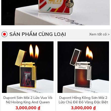
SẢN PHẨM CÙNG LOẠI
Xem tất cả >
Dupont Sơn Mài 2 Lửa Vua Và
Dupont Hồng Kông Sơn Mài 2
Nữ Hoàng King And Queen
Lửa Chủ Đề Đỏ Vàng Đặc Biệt
D2L24
D2L23
3,000,000 ₫
3,000,000 ₫