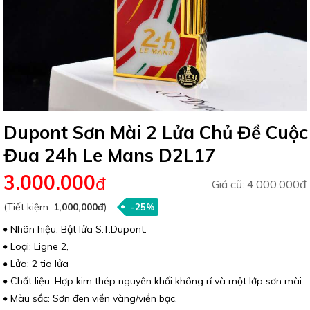
Dupont Sơn Mài 2 Lửa Chủ Đề Cuộc
Đua 24h Le Mans D2L17
3.000.000
đ
Giá cũ:
4.000.000đ
(Tiết kiệm:
1,000,000đ
)
-25%
Nhãn hiệu: Bật lửa S.T.Dupont.
Loại: Ligne 2,
Lửa: 2 tia lửa
Chất liệu: Hợp kim thép nguyên khối không rỉ và một lớp sơn mài.
Màu sắc: Sơn đen viền vàng/viền bạc.