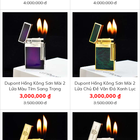
4,000,000 đ
4,000,000 đ
Dupont Hồng Kông Sơn Mài 2
Dupont Hồng Kông Sơn Mài 2
Lửa Màu Tím Sang Trọng
Lửa Chủ Đề Vân Đá Xanh Lục
D2L22
D2L21
3,000,000 ₫
3,000,000 ₫
3,500,000 đ
3,500,000 đ