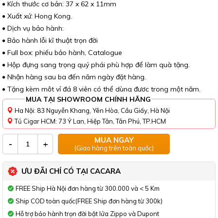
Kích thước cơ bản: 37 x 62 x 11mm
Xuất xứ: Hong Kong.
Dịch vụ bảo hành:
Bảo hành lỗi kĩ thuật trọn đời
Full box: phiếu bảo hành, Catalogue
Hộp đựng sang trọng quý phái phù hợp để làm quà tặng.
Nhận hàng sau ba đến năm ngày đặt hàng.
Tặng kèm một vỉ đá 8 viên có thể dùng được trong một năm.
MUA TẠI SHOWROOM CHÍNH HÃNG
Ha Nội: 83 Nguyễn Khang, Yên Hòa, Cầu Giấy, Hà Nội
Tủ Cigar HCM: 73 Ỷ Lan, Hiệp Tân, Tân Phú, TP.HCM
MUA NGAY
-
+
(Giao hàng trên toàn quốc)
ƯU ĐÃI CHỈ CÓ TẠI CACARA
FREE Ship Hà Nội đơn hàng từ 300.000 và < 5 Km
Ship COD toàn quốc(FREE Ship đơn hàng từ 300k)
Hỗ trợ bảo hành trọn đời bật lửa Zippo và Dupont