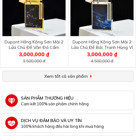
Dupont Hồng Kông Sơn Mài 2
Dupont Hồng Kông Sơn Mài 2
Lửa Chủ Đề Vân Đá Cẩm
Lửa Chủ Đề Bức Tranh Hùng Vĩ
Thạch D2L20
D2L19
3,000,000 ₫
3,000,000 ₫
3,500,000 đ
4,500,000 đ
Xem tất cả sản phẩm
SẢN PHẨM THƯƠNG HIỆU
Cam kết 100% sản phẩm chính hãng
DỊCH VỤ ĐẢM BẢO VÀ UY TÍN
100% khách hàng đều hài lòng khi mua hàng