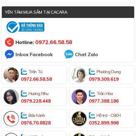
YÊN TÂM MUA SẮM TẠI CACARA
Đã thông báo Bộ Công Thương
0972.66.58.58
Hotline:
Inbox Facebook
Chat Zalo
Trần Tú
Phương Dung
0972.66.58.58
0979.309.619
Hương Nhu
Trần Hòa
0979.228.448
0977.388.186
Bảo hành
Hỗ trợ - CSKH
0976.70.8828
0352.899.998