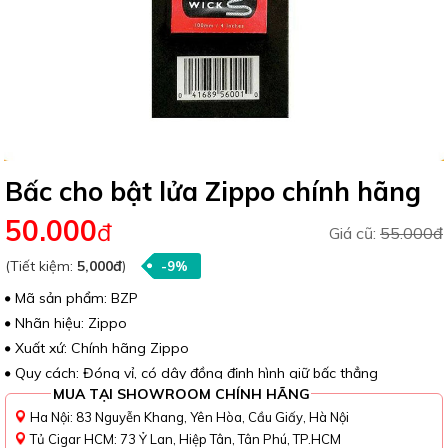
Bấc cho bật lửa Zippo chính hãng
50.000
đ
Giá cũ:
55.000đ
(Tiết kiệm:
5,000đ
)
-9%
Mã sản phẩm: BZP
Nhãn hiệu: Zippo
Xuất xứ: Chính hãng Zippo
Quy cách: Đóng vỉ, có dây đồng định hình giữ bấc thẳng
MUA TẠI SHOWROOM CHÍNH HÃNG
Ha Nội: 83 Nguyễn Khang, Yên Hòa, Cầu Giấy, Hà Nội
Tủ Cigar HCM: 73 Ỷ Lan, Hiệp Tân, Tân Phú, TP.HCM