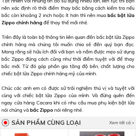
Tất nhiên với những tín đồ sử dụng nhiều lần, liên tục thì bạn
nên xác định rõ thời điểm thay bấc bằng cách kiểm tra nếu
bấc còn khoảng 2 inch hoặc ít hơn thì nên mua
bấc bật lửa
Zippo chính hãng
để thay thế mới nhé.
Trên đây là toàn bộ thông tin liên quan đến bấc bật lửa Zippo
chính hãng mà chúng tôi muốn chia sẻ đến quý bạn đọc.
Mong rằng sẽ hữu ích đối với bạn và nắm được mẹo sử dụng
bấc Zippo đúng cách cũng như thời điểm tuyệt vời để thay
bấc mới. Từ đó góp phần gia tăng độ bền, chất lượng cho
chiếc bật lửa Zippo chính hãng mỹ của mình.
Chúc các anh em có được sử trải nghiệm thú vị và tuyệt vời
cùng với chiếc bật lửa Zippo của mình. Và đừng quên đến
ngay cửa hàng Cacara khi có nhu cầu mua phụ kiện bật lửa
nói chúng và
bấc Zippo
nói riêng nhé.
SẢN PHẨM CÙNG LOẠI
Xem tất cả >