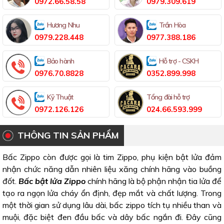
0972.66.58.58
0979.309.619
Hương Nhu
Trần Hòa
0979.228.448
0977.388.186
Bảo hành
Hỗ trợ - CSKH
0976.70.8828
0352.899.998
Kỹ Thuật
Tổng đài hỗ trợ
0972.126.126
024.66.593.999
THÔNG TIN SẢN PHẨM
Bấc Zippo còn được gọi là tim Zippo, phụ kiện bật lửa đảm
nhận chức năng dẫn nhiên liệu xăng chính hãng vào buồng
đốt.
Bấc bật lửa Zippo
chính hãng là bộ phận nhận tia lửa để
tạo ra ngọn lửa cháy ổn định, đẹp mắt và chất lượng. Trong
một thời gian sử dụng lâu dài, bấc zippo tích tụ nhiều than và
muội, đặc biệt đen đầu bấc và dây bấc ngắn đi. Đây cũng