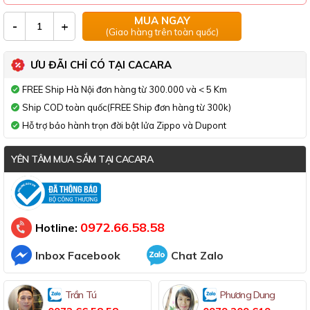
MUA NGAY
-
+
(Giao hàng trên toàn quốc)
ƯU ĐÃI CHỈ CÓ TẠI CACARA
FREE Ship Hà Nội đơn hàng từ 300.000 và < 5 Km
Ship COD toàn quốc(FREE Ship đơn hàng từ 300k)
Hỗ trợ bảo hành trọn đời bật lửa Zippo và Dupont
YÊN TÂM MUA SẮM TẠI CACARA
Đã thông báo Bộ Công Thương
0972.66.58.58
Hotline:
Inbox Facebook
Chat Zalo
Trần Tú
Phương Dung