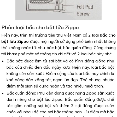
Phân loại bấc cho bật lửa Zippo
Hiện nay, trên thị trường tiêu thụ Việt Nam có 2 loại
bấc cho
bật lửa Zippo
được mọi người sử dụng phổ biến nhất không
thể không nhắc tới như: bấc bột, bấc quấn đồng. Cùng chúng
tôi khám phá một số thông tin chi tiết về 2 loại bấc này nhé.
Bấc bột: được làm từ sợi bột và có hình dáng giống như
bấc của chiếc đèn dầu ngày xưa. Hiện nay, loại bấc bột
không còn sản xuất. Điểm cộng của loại bấc này chính là
khả năng dẫn xăng tốt, ngọn lửa đẹp. Thế nhưng, nhược
điểm thời gian sử dụng ngắn và tạo nhiều muội than.
Bấc quấn đồng: Phụ kiện đang được hãng Zippo sản xuất
dành riêng cho bật lửa Zippo. Bấc quấn đồng được chế
tác gồm những sợi bột và thêm 3 sợi đồng được cuốn
chéo với nhau để cho sợi bấc thẳng hơn. Ưu điểm mà bấc