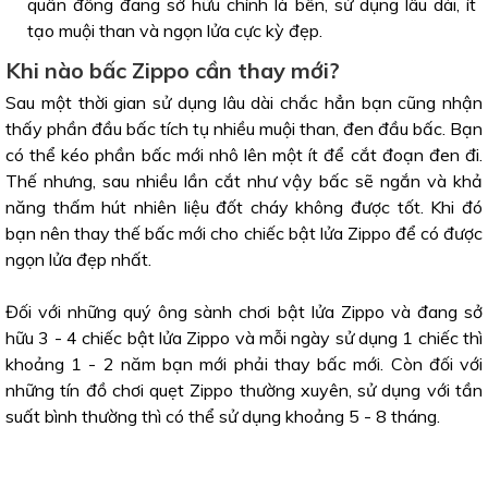
quấn đồng đang sở hữu chính là bền, sử dụng lâu dài, ít
tạo muội than và ngọn lửa cực kỳ đẹp.
Khi nào bấc Zippo cần thay mới?
Sau một thời gian sử dụng lâu dài chắc hẳn bạn cũng nhận
thấy phần đầu bấc tích tụ nhiều muội than, đen đầu bấc. Bạn
có thể kéo phần bấc mới nhô lên một ít để cắt đoạn đen đi.
Thế nhưng, sau nhiều lần cắt như vậy bấc sẽ ngắn và khả
năng thấm hút nhiên liệu đốt cháy không được tốt. Khi đó
bạn nên thay thế bấc mới cho chiếc bật lửa Zippo để có được
ngọn lửa đẹp nhất.
Đối với những quý ông sành chơi bật lửa Zippo và đang sở
hữu 3 - 4 chiếc bật lửa Zippo và mỗi ngày sử dụng 1 chiếc thì
khoảng 1 - 2 năm bạn mới phải thay bấc mới. Còn đối với
những tín đồ chơi quẹt Zippo thường xuyên, sử dụng với tần
suất bình thường thì có thể sử dụng khoảng 5 - 8 tháng.