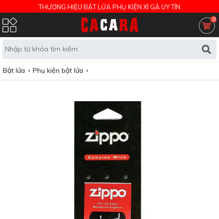
THƯƠNG HIỆU BẬT LỬA PHỤ KIỆN XÌ GÀ UY TÍN
0
Bật lửa
Phụ kiện bật lửa