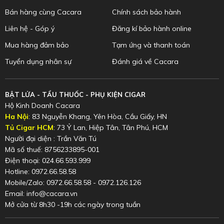
Bán hàng cùng Cacara
Chính sách bảo hành
Liên hệ - Góp ý
Đăng kí bảo hành online
Mua hàng đảm bảo
Tạm ứng và thanh toán
Tuyển dụng nhân sự
Đánh giá về Cacara
BẬT LỬA - TẨU THUỐC - PHỤ KIỆN CIGAR
Hộ Kinh Doanh Cacara
Ha Nội
: 83 Nguyễn Khang, Yên Hòa, Cầu Giấy, HN
Tủ Cigar HCM
: 73 Ỷ Lan, Hiệp Tân, Tân Phú, HCM
Người đại diện : Trần Văn Tú
Mã số thuế: 8756233895-001
Điện thoại: 024.66.593.999
Hotline: 0972.66.58.58
Mobile/Zalo: 0972.66.58.58 - 0972.126.126
Email: info@cacara.vn
Mở cửa từ 8h30 -19h các ngày trong tuần