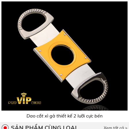
Dao cắt xì gà thiết kế 2 lưỡi cực bén
SẢN PHẨM CÙNG LOẠI
Xem tất cả >