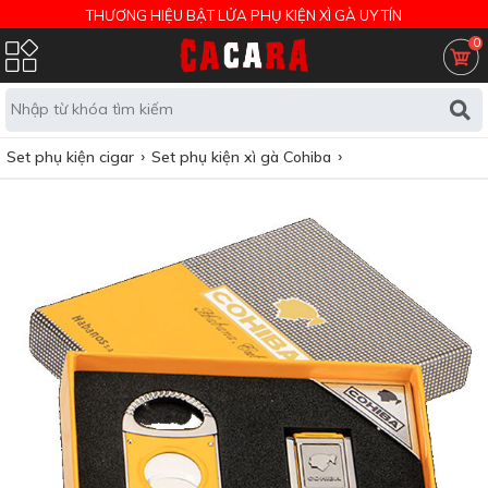
THƯƠNG HIỆU BẬT LỬA PHỤ KIỆN XÌ GÀ UY TÍN
0
Set phụ kiện cigar
Set phụ kiện xì gà Cohiba