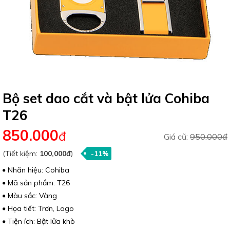
Bộ set dao cắt và bật lửa Cohiba
T26
850.000
đ
Giá cũ:
950.000đ
(Tiết kiệm:
100,000đ
)
-11%
Nhãn hiệu: Cohiba
Mã sản phẩm: T26
Màu sắc: Vàng
Họa tiết: Trơn, Logo
Tiện ích: Bật lửa khò