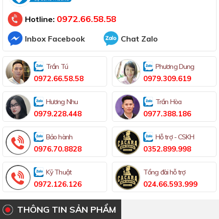
Đã thông báo Bộ Công Thương
0972.66.58.58
Hotline:
Inbox Facebook
Chat Zalo
Trần Tú
Phương Dung
0972.66.58.58
0979.309.619
Hương Nhu
Trần Hòa
0979.228.448
0977.388.186
Bảo hành
Hỗ trợ - CSKH
0976.70.8828
0352.899.998
Kỹ Thuật
Tổng đài hỗ trợ
0972.126.126
024.66.593.999
THÔNG TIN SẢN PHẨM