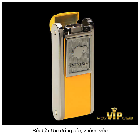
Bật lửa khò dáng dài, vuông vắn