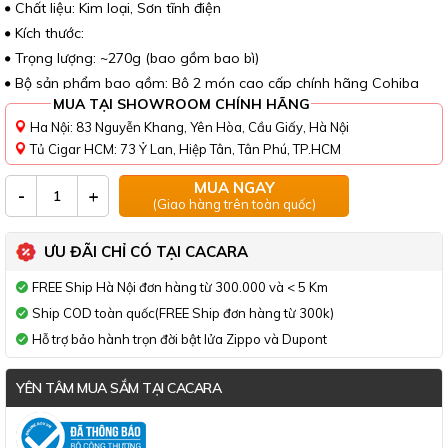
Chất liệu: Kim loại, Sơn tĩnh điện
Kích thước:
Trọng lượng: ~270g (bao gồm bao bì)
Bộ sản phẩm bao gồm: Bộ 2 món cao cấp chính hãng Cohiba
MUA TẠI SHOWROOM CHÍNH HÃNG
Ha Nội: 83 Nguyễn Khang, Yên Hòa, Cầu Giấy, Hà Nội
Tủ Cigar HCM: 73 Ỷ Lan, Hiệp Tân, Tân Phú, TP.HCM
MUA NGAY
-
+
(Giao hàng trên toàn quốc)
ƯU ĐÃI CHỈ CÓ TẠI CACARA
FREE Ship Hà Nội đơn hàng từ 300.000 và < 5 Km
Ship COD toàn quốc(FREE Ship đơn hàng từ 300k)
Hỗ trợ bảo hành trọn đời bật lửa Zippo và Dupont
YÊN TÂM MUA SẮM TẠI CACARA