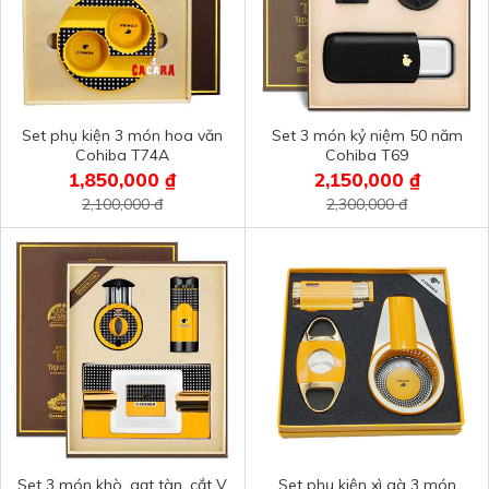
Set phụ kiện 3 món hoa văn
Set 3 món kỷ niệm 50 năm
Cohiba T74A
Cohiba T69
1,850,000 ₫
2,150,000 ₫
2,100,000 đ
2,300,000 đ
Set 3 món khò, gạt tàn, cắt V
Set phụ kiện xì gà 3 món