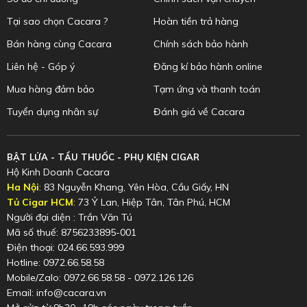
Tại sao chọn Cacara ?
Hoàn tiền trả hàng
Bán hàng cùng Cacara
Chính sách bảo hành
Liên hệ - Góp ý
Đăng kí bảo hành online
Mua hàng đảm bảo
Tạm ứng và thanh toán
Tuyển dụng nhân sự
Đánh giá về Cacara
BẬT LỬA - TẨU THUỐC - PHỤ KIỆN CIGAR
Hộ Kinh Doanh Cacara
Ha Nội
: 83 Nguyễn Khang, Yên Hòa, Cầu Giấy, HN
Tủ Cigar HCM
: 73 Ỷ Lan, Hiệp Tân, Tân Phú, HCM
Người đại diện : Trần Văn Tú
Mã số thuế: 8756233895-001
Điện thoại: 024.66.593.999
Hotline: 0972.66.58.58
Mobile/Zalo: 0972.66.58.58 - 0972.126.126
Email: info@cacara.vn