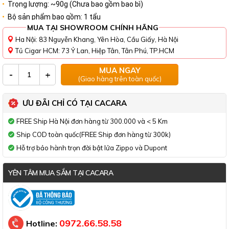
Trọng lượng: ~90g (Chưa bao gồm bao bì)
Bộ sản phẩm bao gồm: 1 tẩu
MUA TẠI SHOWROOM CHÍNH HÃNG
Ha Nội: 83 Nguyễn Khang, Yên Hòa, Cầu Giấy, Hà Nội
Tủ Cigar HCM: 73 Ỷ Lan, Hiệp Tân, Tân Phú, TP.HCM
MUA NGAY
-
+
(Giao hàng trên toàn quốc)
ƯU ĐÃI CHỈ CÓ TẠI CACARA
FREE Ship Hà Nội đơn hàng từ 300.000 và < 5 Km
Ship COD toàn quốc(FREE Ship đơn hàng từ 300k)
Hỗ trợ bảo hành trọn đời bật lửa Zippo và Dupont
YÊN TÂM MUA SẮM TẠI CACARA
Đã thông báo Bộ Công Thương
0972.66.58.58
Hotline: