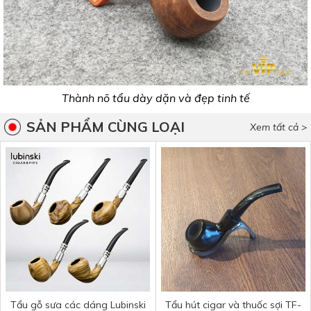
Thành nõ tẩu dày dặn và đẹp tinh tế
SẢN PHẨM CÙNG LOẠI
Xem tất cả >
Tẩu gỗ sưa các dáng Lubinski
Tẩu hút cigar và thuốc sợi TF-