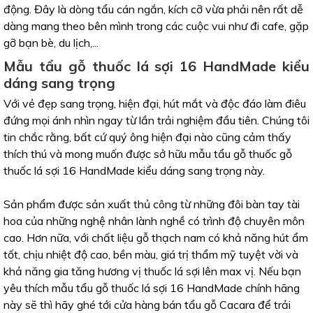
động. Đây là dòng tẩu cán ngắn, kích cỡ vừa phải nên rất dễ
dàng mang theo bên mình trong các cuộc vui như đi cafe, gặp
gỡ bạn bè, du lịch,...
Mẫu tẩu gỗ thuốc lá sợi 16 HandMade kiểu
dáng sang trọng
Với vẻ đẹp sang trọng, hiện đại, hút mắt và độc đáo làm điêu
đứng mọi ánh nhìn ngay từ lần trải nghiệm đầu tiên. Chúng tôi
tin chắc rằng, bất cứ quý ông hiện đại nào cũng cảm thấy
thích thú và mong muốn được sở hữu mẫu tẩu gỗ thuốc gỗ
thuốc lá sợi 16 HandMade kiểu dáng sang trọng này.
Sản phẩm được sản xuất thủ công từ những đôi bàn tay tài
hoa của những nghệ nhân lành nghề có trình độ chuyên môn
cao. Hơn nữa, với chất liệu gỗ thạch nam có khả năng hút ẩm
tốt, chịu nhiệt độ cao, bền màu, giá trị thẩm mỹ tuyệt vời và
khả năng gia tăng hương vị thuốc lá sợi lên max vị. Nếu bạn
yêu thích mẫu tẩu gỗ thuốc lá sợi 16 HandMade chính hãng
này sẽ thì hãy ghé tới cửa hàng bán tẩu gỗ Cacara để trải