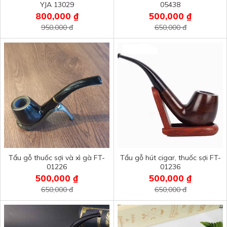
YJA 13029
05438
800,000 ₫
500,000 ₫
950,000 đ
650,000 đ
Tẩu gỗ thuốc sợi và xì gà FT-
Tẩu gỗ hút cigar, thuốc sợi FT-
01226
01236
500,000 ₫
500,000 ₫
650,000 đ
650,000 đ