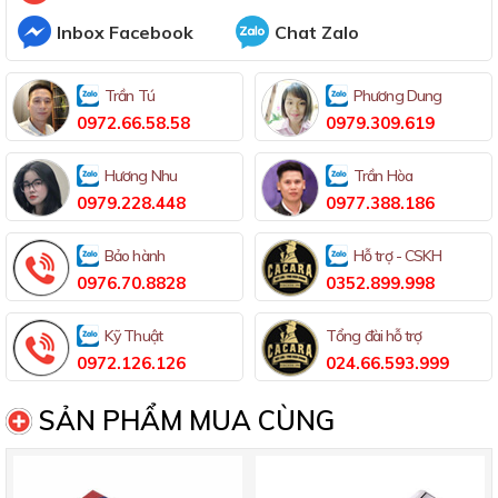
Inbox Facebook
Chat Zalo
Trần Tú
Phương Dung
0972.66.58.58
0979.309.619
Hương Nhu
Trần Hòa
0979.228.448
0977.388.186
Bảo hành
Hỗ trợ - CSKH
0976.70.8828
0352.899.998
Kỹ Thuật
Tổng đài hỗ trợ
0972.126.126
024.66.593.999
SẢN PHẨM MUA CÙNG