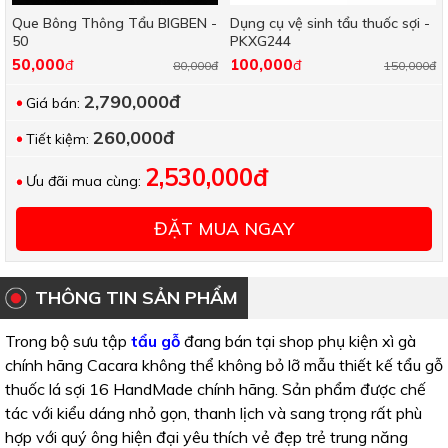
Que Bông Thông Tẩu BIGBEN -
Dụng cụ vệ sinh tẩu thuốc sợi -
50
PKXG244
50,000
100,000
đ
đ
80,000đ
150,000đ
2,790,000đ
Giá bán:
260,000đ
Tiết kiệm:
2,530,000đ
Ưu đãi mua cùng:
ĐẶT MUA NGAY
THÔNG TIN SẢN PHẨM
Trong bộ sưu tập
tẩu gỗ
đang bán tại shop phụ kiện xì gà
chính hãng Cacara không thể không bỏ lỡ mẫu thiết kế tẩu gỗ
thuốc lá sợi 16 HandMade chính hãng. Sản phẩm được chế
tác với kiểu dáng nhỏ gọn, thanh lịch và sang trọng rất phù
hợp với quý ông hiện đại yêu thích vẻ đẹp trẻ trung năng