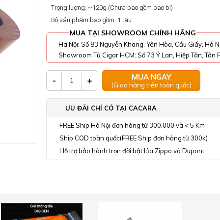
Trọng lượng: ~120g (Chưa bao gồm bao bì)
Bộ sản phẩm bao gồm: 1 tẩu
MUA TẠI SHOWROOM CHÍNH HÃNG
Ha Nội: Số 83 Nguyễn Khang, Yên Hòa, Cầu Giấy, Hà N
Showroom Tủ Cigar HCM: Số 73 Ỷ Lan, Hiệp Tân, Tân P
MUA NGAY
-
+
(Giao hàng trên toàn quốc)
ƯU ĐÃI CHỈ CÓ TẠI CACARA
FREE Ship Hà Nội đơn hàng từ 300.000 và < 5 Km
Ship COD toàn quốc(FREE Ship đơn hàng từ 300k)
Hỗ trợ bảo hành trọn đời bật lửa Zippo và Dupont