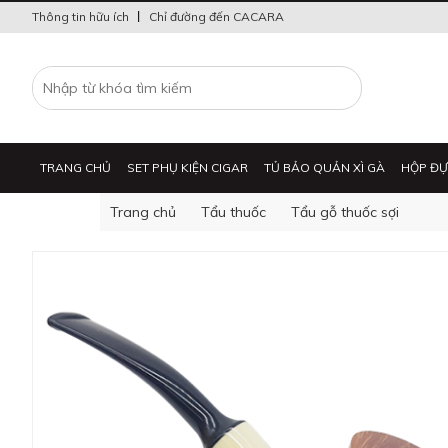
Thông tin hữu ích
Chỉ đường đến CACARA
TRANG CHỦ
SET PHỤ KIỆN CIGAR
TỦ BẢO QUẢN XÌ GÀ
HỘP ĐỰ
Trang chủ
Tẩu thuốc
Tẩu gỗ thuốc sợi
BẬT LỬA