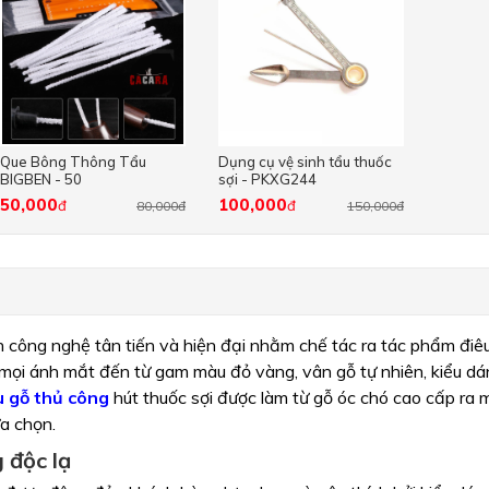
Que Bông Thông Tẩu
Dụng cụ vệ sinh tẩu thuốc
BIGBEN - 50
sợi - PKXG244
50,000
100,000
đ
đ
80,000đ
150,000đ
 công nghệ tân tiến và hiện đại nhằm chế tác ra tác phẩm điê
mọi ánh mắt đến từ gam màu đỏ vàng, vân gỗ tự nhiên, kiểu dán
 gỗ thủ công
hút thuốc sợi được làm từ gỗ óc chó cao cấp ra m
ựa chọn.
 độc lạ