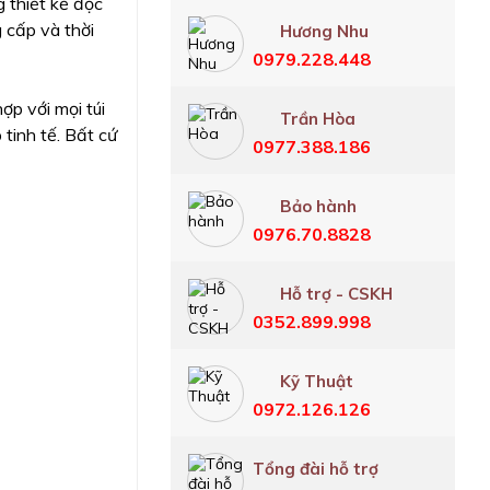
 thiết kế độc
 cấp và thời
Hương Nhu
0979.228.448
ợp với mọi túi
Trần Hòa
tinh tế. Bất cứ
0977.388.186
Bảo hành
0976.70.8828
Hỗ trợ - CSKH
0352.899.998
Kỹ Thuật
0972.126.126
Tổng đài hỗ trợ