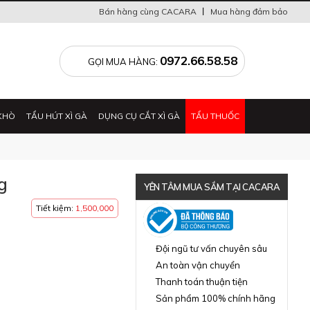
Bán hàng cùng CACARA
Mua hàng đảm bảo
0
0972.66.58.58
GỌI MUA HÀNG:
KHÒ
TẨU HÚT XÌ GÀ
DỤNG CỤ CẮT XÌ GÀ
TẨU THUỐC
g
YÊN TÂM MUA SẮM TẠI CACARA
Tiết kiệm:
1,500,000
Đã thông báo Bộ Công Thương
Đội ngũ tư vấn chuyên sâu
An toàn vận chuyển
Thanh toán thuận tiện
Sản phẩm 100% chính hãng