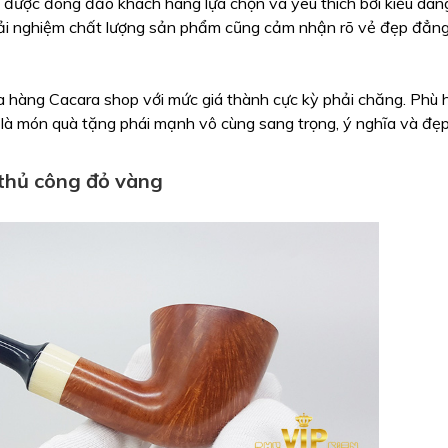
 được đông đảo khách hàng lựa chọn và yêu thích bởi kiểu dáng
 trải nghiệm chất lượng sản phẩm cũng cảm nhận rõ vẻ đẹp đẳng
a hàng Cacara shop với mức giá thành cực kỳ phải chăng. Phù h
à món quà tặng phái mạnh vô cùng sang trọng, ý nghĩa và đẹp 
 thủ công đỏ vàng