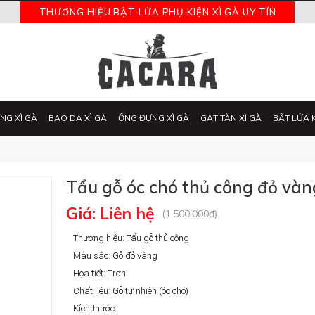
THƯƠNG HIỆU BẬT LỬA PHỤ KIỆN XÌ GÀ UY TÍN
NG XÌ GÀ
BAO DA XÌ GÀ
ỐNG ĐỰNG XÌ GÀ
GẠT TÀN XÌ GÀ
BẬT LỬA 
Tẩu gỗ óc chó thủ công đỏ vàn
Giá: Liên hệ
(
1.500.000đ
)
Thương hiệu: Tẩu gỗ thủ công
Màu sắc: Gỗ đỏ vàng
Họa tiết: Trơn
Chất liệu: Gỗ tự nhiên (óc chó)
Kích thước: