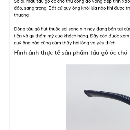
Sở dĩ, mẫu tẩu gỗ óc chó thủ công đỏ vàng đẹp tinh xảo
đáo, sang trọng. Bất cứ quý ông khói lửa nào khi được
thượng.
Dòng tẩu gỗ hút thuốc sợi sang xịn này đang bán tại cử
tiền và gu thẩm mỹ của khách hàng. Đây còn được xem l
quý ông nào cũng cảm thấy hài lòng và yêu thích.
Hình ảnh thực tế sản phẩm tẩu gỗ óc chó