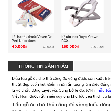
Lõi lọc tẩu thuốc Vauen Dr
Kệ tẩu inox Royal Crown
Perl Junior 9mm
RC01
40,000
150,000
đ
đ
60,000đ
200,000đ
THÔNG TIN SẢN PHẨM
Mẫu tẩu gỗ óc chó thủ công đỏ vàng được sản xuất trên
thuật đẹp cuốn hút. Điểm nhấn ấn tượng làm điêu đứng 
lạ và chất lượng tuyệt vời. Cũng bởi lẽ đó, từ khi
mẫu tẩu
Việt Nam được rất nhiều quý ông khói lửa yêu thích và l
Tẩu gỗ óc chó thủ công đỏ vàng kiểu dáng