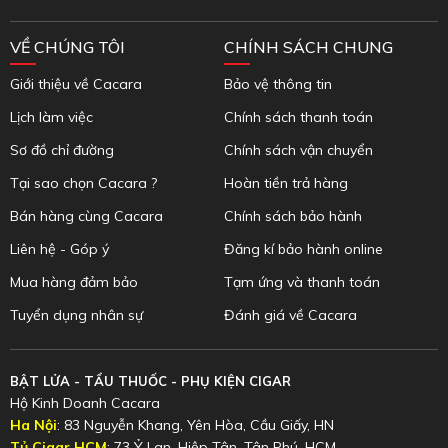
VỀ CHÚNG TÔI
CHÍNH SÁCH CHUNG
Giới thiệu về Cacara
Bảo vệ thông tin
Lịch làm việc
Chính sách thanh toán
Sơ đồ chỉ đường
Chính sách vận chuyển
Tại sao chọn Cacara ?
Hoàn tiền trả hàng
Bán hàng cùng Cacara
Chính sách bảo hành
Liên hệ - Góp ý
Đăng kí bảo hành online
Mua hàng đảm bảo
Tạm ứng và thanh toán
Tuyển dụng nhân sự
Đánh giá về Cacara
BẬT LỬA - TẨU THUỐC - PHỤ KIỆN CIGAR
Hộ Kinh Doanh Cacara
Ha Nội
: 83 Nguyễn Khang, Yên Hòa, Cầu Giấy, HN
Tủ Cigar HCM
: 73 Ỷ Lan, Hiệp Tân, Tân Phú, HCM