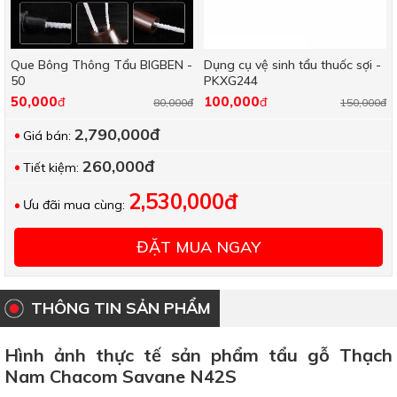
Que Bông Thông Tẩu BIGBEN -
Dụng cụ vệ sinh tẩu thuốc sợi -
50
PKXG244
50,000
100,000
đ
đ
80,000đ
150,000đ
2,790,000đ
Giá bán:
260,000đ
Tiết kiệm:
2,530,000đ
Ưu đãi mua cùng:
ĐẶT MUA NGAY
THÔNG TIN SẢN PHẨM
Hình ảnh thực tế sản phẩm tẩu gỗ Thạch
Nam Chacom Savane N42S