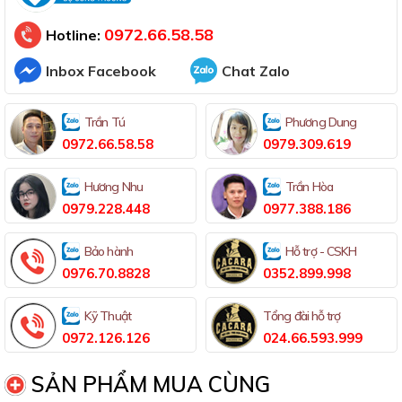
Đã thông báo Bộ Công Thương
0972.66.58.58
Hotline:
Inbox Facebook
Chat Zalo
Trần Tú
Phương Dung
0972.66.58.58
0979.309.619
Hương Nhu
Trần Hòa
0979.228.448
0977.388.186
Bảo hành
Hỗ trợ - CSKH
0976.70.8828
0352.899.998
Kỹ Thuật
Tổng đài hỗ trợ
0972.126.126
024.66.593.999
SẢN PHẨM MUA CÙNG