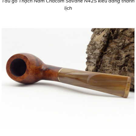
Tẩu gỗ Thạch Nam Chacom Savane N42S kiểu dáng thanh
lịch