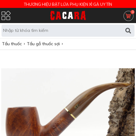
THƯƠNG HIỆU BẬT LỬA PHỤ KIỆN XÌ GÀ UY TÍN
0
Tẩu thuốc
Tẩu gỗ thuốc sợi