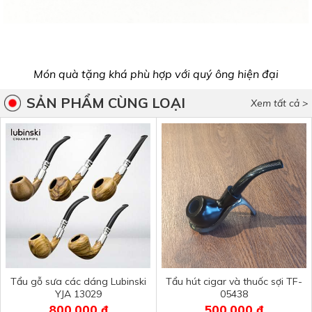
Món quà tặng khá phù hợp với quý ông hiện đại
SẢN PHẨM CÙNG LOẠI
Xem tất cả >
Tẩu gỗ sưa các dáng Lubinski
Tẩu hút cigar và thuốc sợi TF-
YJA 13029
05438
800,000 ₫
500,000 ₫