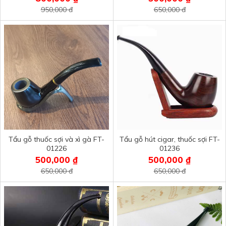
950,000 đ
650,000 đ
Tẩu gỗ thuốc sợi và xì gà FT-
Tẩu gỗ hút cigar, thuốc sợi FT-
01226
01236
500,000 ₫
500,000 ₫
650,000 đ
650,000 đ