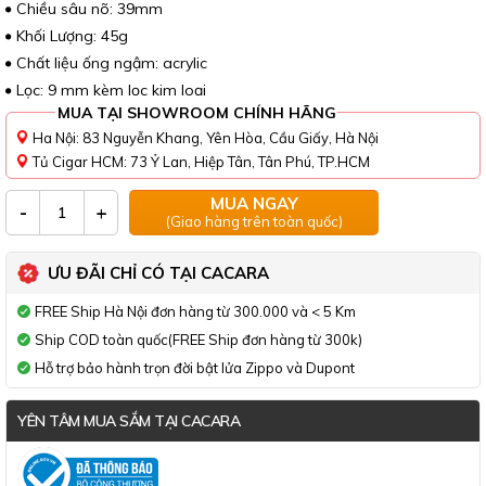
Chiều sâu nõ: 39mm
Khối Lượng: 45g
Chất liệu ống ngậm: acrylic
Lọc: 9 mm kèm lọc kim loại
MUA TẠI SHOWROOM CHÍNH HÃNG
Ha Nội: 83 Nguyễn Khang, Yên Hòa, Cầu Giấy, Hà Nội
Tủ Cigar HCM: 73 Ỷ Lan, Hiệp Tân, Tân Phú, TP.HCM
MUA NGAY
-
+
(Giao hàng trên toàn quốc)
ƯU ĐÃI CHỈ CÓ TẠI CACARA
FREE Ship Hà Nội đơn hàng từ 300.000 và < 5 Km
Ship COD toàn quốc(FREE Ship đơn hàng từ 300k)
Hỗ trợ bảo hành trọn đời bật lửa Zippo và Dupont
YÊN TÂM MUA SẮM TẠI CACARA