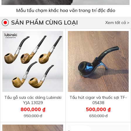
Mẫu tẩu chạm khắc hoa văn trang trí độc đáo
SẢN PHẨM CÙNG LOẠI
Xem tất cả >
Tẩu gỗ sưa các dáng Lubinski
Tẩu hút cigar và thuốc sợi TF-
YJA 13029
05438
800,000 ₫
500,000 ₫
950,000 đ
650,000 đ