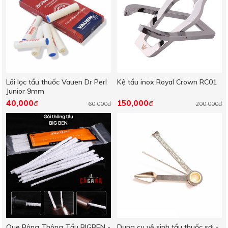
Lõi lọc tẩu thuốc Vauen Dr Perl
Kệ tẩu inox Royal Crown RC01
Junior 9mm
40,000
150,000
đ
đ
60,000đ
200,000đ
Que Bông Thông Tẩu BIGBEN -
Dụng cụ vệ sinh tẩu thuốc sợi -