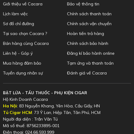
Giới thiệu về Cacara
Bảo vệ thông tin
Lịch làm việc
Chính sách thanh toán
Sơ đồ chỉ đường
Chính sách vận chuyển
Tại sao chọn Cacara ?
Hoàn tiền trả hàng
Bán hàng cùng Cacara
Chính sách bảo hành
Liên hệ - Góp ý
Đăng kí bảo hành online
Mua hàng đảm bảo
Tạm ứng và thanh toán
Tuyển dụng nhân sự
Đánh giá về Cacara
BẬT LỬA - TẨU THUỐC - PHỤ KIỆN CIGAR
Hộ Kinh Doanh Cacara
Ha Nội
: 83 Nguyễn Khang, Yên Hòa, Cầu Giấy, HN
Tủ Cigar HCM
: 73 Ỷ Lan, Hiệp Tân, Tân Phú, HCM
Người đại diện : Trần Văn Tú
Mã số thuế: 8756233895-001
Điện thoại: 024.66.593.999