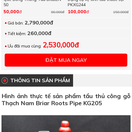
50
PKXG244
50,000
100,000
đ
đ
80,000đ
150,000đ
2,790,000đ
Giá bán:
260,000đ
Tiết kiệm:
2,530,000đ
Ưu đãi mua cùng:
ĐẶT MUA NGAY
THÔNG TIN SẢN PHẨM
Hình ảnh thực tế sản phẩm tẩu thủ công gỗ
Thạch Nam Briar Roots Pipe KG205