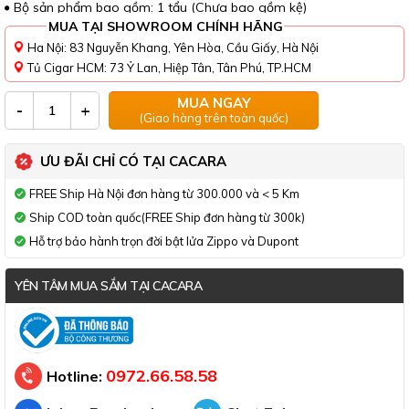
Bộ sản phẩm bao gồm: 1 tẩu (Chưa bao gồm kệ)
MUA TẠI SHOWROOM CHÍNH HÃNG
Ha Nội: 83 Nguyễn Khang, Yên Hòa, Cầu Giấy, Hà Nội
Tủ Cigar HCM: 73 Ỷ Lan, Hiệp Tân, Tân Phú, TP.HCM
MUA NGAY
-
+
(Giao hàng trên toàn quốc)
ƯU ĐÃI CHỈ CÓ TẠI CACARA
FREE Ship Hà Nội đơn hàng từ 300.000 và < 5 Km
Ship COD toàn quốc(FREE Ship đơn hàng từ 300k)
Hỗ trợ bảo hành trọn đời bật lửa Zippo và Dupont
YÊN TÂM MUA SẮM TẠI CACARA
Đã thông báo Bộ Công Thương
0972.66.58.58
Hotline: