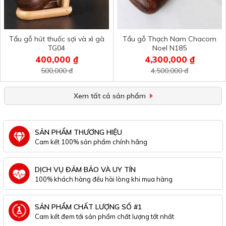
Tẩu gỗ hút thuốc sợi và xì gà
Tẩu gỗ Thạch Nam Chacom
TG04
Noel N185
400,000 ₫
4,300,000 ₫
500,000 đ
4,500,000 đ
Xem tất cả sản phẩm
SẢN PHẨM THƯƠNG HIỆU
Cam kết 100% sản phẩm chính hãng
DỊCH VỤ ĐẢM BẢO VÀ UY TÍN
100% khách hàng đều hài lòng khi mua hàng
SẢN PHẨM CHẤT LƯỢNG SỐ #1
Cam kết đem tới sản phẩm chất lượng tốt nhất