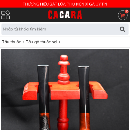
THƯƠNG HIỆU BẬT LỬA PHỤ KIỆN XÌ GÀ UY TÍN
0
Tẩu thuốc
Tẩu gỗ thuốc sợi