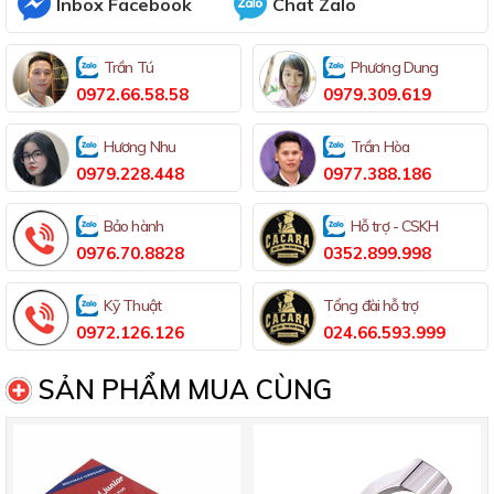
Inbox Facebook
Chat Zalo
Trần Tú
Phương Dung
0972.66.58.58
0979.309.619
Hương Nhu
Trần Hòa
0979.228.448
0977.388.186
Bảo hành
Hỗ trợ - CSKH
0976.70.8828
0352.899.998
Kỹ Thuật
Tổng đài hỗ trợ
0972.126.126
024.66.593.999
SẢN PHẨM MUA CÙNG