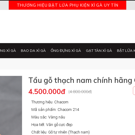
THƯƠNG HIỆU BẬT LỬA PHỤ KIỆN XÌ GÀ UY TÍN
NG XÌ GÀ
BAO DA XÌ GÀ
ỐNG ĐỰNG XÌ GÀ
GẠT TÀN XÌ GÀ
BẬT LỬA 
Tẩu gỗ thạch nam chính hãng
4.500.000đ
(
4.800.000đ
)
Thương hiệu: Chacom
Mã sản phẩm: Chacom 214
Màu sắc: Vàng nâu
Họa tiết: Vân gỗ cực đẹp
Chất liệu: Gỗ tự nhiên (Thạch nam)