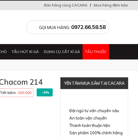
Bán hàng cùng CACARA
Mua hàng đảm bảo
0
0972.66.58.58
GỌI MUA HÀNG:
KHÒ
TẨU HÚT XÌ GÀ
DỤNG CỤ CẮT XÌ GÀ
TẨU THUỐC
 Chacom 214
YÊN TÂM MUA SẮM TẠI CACARA
-6%
Tiết kiệm:
300,000
Đã thông báo Bộ Công Thương
Đội ngũ tư vấn chuyên sâu
An toàn vận chuyển
Thanh toán thuận tiện
Sản phẩm 100% chính hãng