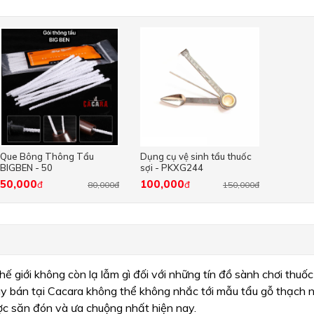
Que Bông Thông Tẩu
Dụng cụ vệ sinh tẩu thuốc
BIGBEN - 50
sợi - PKXG244
50,000
100,000
đ
đ
80,000đ
150,000đ
hế giới không còn lạ lẫm gì đối với những tín đồ sành chơi thuốc 
y bán tại Cacara không thể không nhắc tới mẫu tẩu gỗ thạch 
ợc săn đón và ưa chuộng nhất hiện nay.