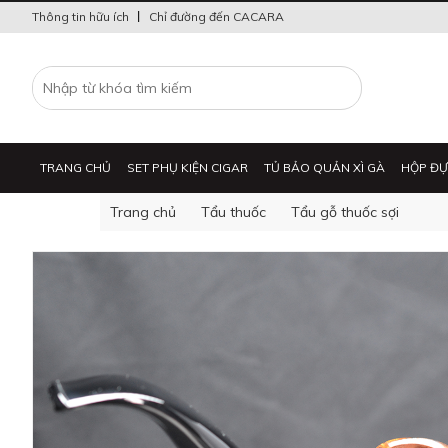
Thông tin hữu ích
Chỉ đường đến CACARA
TRANG CHỦ
SET PHỤ KIỆN CIGAR
TỦ BẢO QUẢN XÌ GÀ
HỘP ĐỰ
Trang chủ
Tẩu thuốc
Tẩu gỗ thuốc sợi
BẬT LỬA