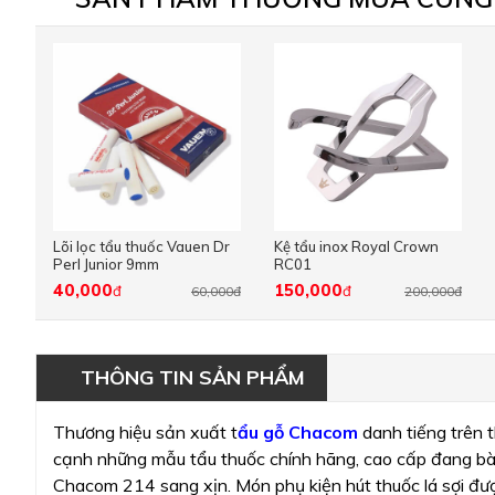
Lõi lọc tẩu thuốc Vauen Dr
Kệ tẩu inox Royal Crown
Perl Junior 9mm
RC01
40,000
150,000
đ
đ
60,000đ
200,000đ
THÔNG TIN SẢN PHẨM
Thương hiệu sản xuất t
ẩu gỗ Chacom
danh tiếng trên t
cạnh những mẫu tẩu thuốc chính hãng, cao cấp đang bà
Chacom 214 sang xịn. Món phụ kiện hút thuốc lá sợi đư