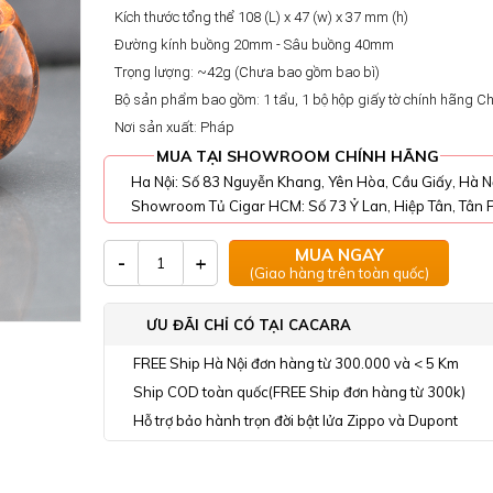
Kích thước tổng thể 108 (L) x 47 (w) x 37 mm (h)
Đường kính buồng 20mm - Sâu buồng 40mm
Trọng lượng: ~42g (Chưa bao gồm bao bì)
Bộ sản phẩm bao gồm: 1 tẩu, 1 bộ hộp giấy tờ chính hãng 
Nơi sản xuất: Pháp
MUA TẠI SHOWROOM CHÍNH HÃNG
Ha Nội: Số 83 Nguyễn Khang, Yên Hòa, Cầu Giấy, Hà N
Showroom Tủ Cigar HCM: Số 73 Ỷ Lan, Hiệp Tân, Tân P
MUA NGAY
-
+
(Giao hàng trên toàn quốc)
ƯU ĐÃI CHỈ CÓ TẠI CACARA
FREE Ship Hà Nội đơn hàng từ 300.000 và < 5 Km
Ship COD toàn quốc(FREE Ship đơn hàng từ 300k)
Hỗ trợ bảo hành trọn đời bật lửa Zippo và Dupont