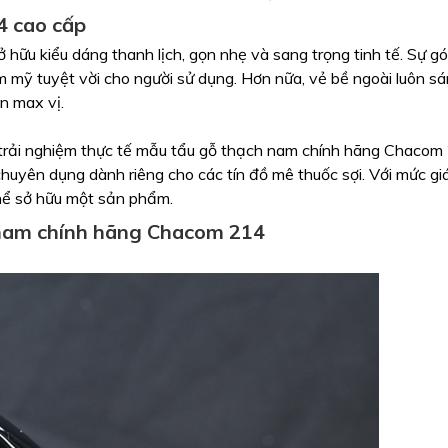
4 cao cấp
ữu kiểu dáng thanh lịch, gọn nhẹ và sang trọng tinh tế. Sự 
 mỹ tuyệt vời cho người sử dụng. Hơn nữa, vẻ bề ngoài luôn s
n max vị.
hi trải nghiệm thực tế mẫu tẩu gỗ thạch nam chính hãng Chacom
huyên dụng dành riêng cho các tín đồ mê thuốc sợi. Với mức gi
hể sở hữu một sản phẩm.
 nam chính hãng Chacom 214