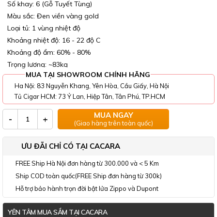
Số khay: 6 (Gỗ Tuyết Tùng)
Màu sắc: Đen viền vàng gold
Loại tủ: 1 vùng nhiệt độ
Khoảng nhiệt độ: 16 - 22 độ C
Khoảng độ ẩm: 60% - 80%
Trọng lượng: ~83kg
MUA TẠI SHOWROOM CHÍNH HÃNG
Ha Nội: 83 Nguyễn Khang, Yên Hòa, Cầu Giấy, Hà Nội
Tủ Cigar HCM: 73 Ỷ Lan, Hiệp Tân, Tân Phú, TP.HCM
MUA NGAY
-
+
(Giao hàng trên toàn quốc)
ƯU ĐÃI CHỈ CÓ TẠI CACARA
FREE Ship Hà Nội đơn hàng từ 300.000 và < 5 Km
Ship COD toàn quốc(FREE Ship đơn hàng từ 300k)
Hỗ trợ bảo hành trọn đời bật lửa Zippo và Dupont
YÊN TÂM MUA SẮM TẠI CACARA