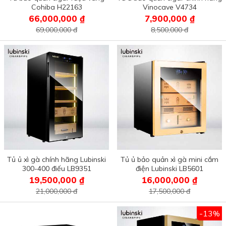
Cohiba H22163
Vinocave V4734
66,000,000 ₫
7,900,000 ₫
69,000,000 đ
8,500,000 đ
Tủ ủ xì gà chính hãng Lubinski
Tủ ủ bảo quản xì gà mini cắm
300-400 điếu LB9351
điện Lubinski LB5601
19,500,000 ₫
16,000,000 ₫
21,000,000 đ
17,500,000 đ
-13%