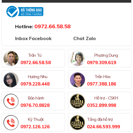
Đã thông báo Bộ Công Thương
0972.66.58.58
Hotline:
Inbox Facebook
Chat Zalo
Trần Tú
Phương Dung
0972.66.58.58
0979.309.619
Hương Nhu
Trần Hòa
0979.228.448
0977.388.186
Bảo hành
Hỗ trợ - CSKH
0976.70.8828
0352.899.998
Kỹ Thuật
Tổng đài hỗ trợ
0972.126.126
024.66.593.999