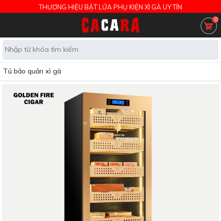
THƯƠNG HIỆU BẬT LỬA PHỤ KIỆN XÌ GÀ UY TÍN
0
Tủ bảo quản xì gà