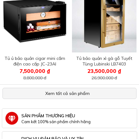
Tủ ủ bảo quản cigar mini cắm
Tủ bảo quản xì gà gỗ Tuyết
điện cao cấp JC-23AI
Tùng Lubinski LB7403
7,500,000 ₫
23,500,000 ₫
8,800,000 đ
26,900,000 đ
Xem tất cả sản phẩm
SẢN PHẨM THƯƠNG HIỆU
Cam kết 100% sản phẩm chính hãng
DỊCH VỤ ĐẢM BẢO VÀ UY TÍN