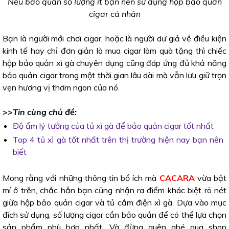
Nếu bảo quản số lượng ít bạn nên sử dụng hộp bảo quản
cigar cá nhân
Bạn là người mới chơi cigar, hoặc là người dư giả về điều kiện
kinh tế hay chỉ đơn giản là mua cigar làm quà tặng thì chiếc
hộp bảo quản xì gà chuyên dụng cũng đáp ứng đủ khả năng
bảo quản cigar trong một thời gian lâu dài mà vẫn lưu giữ trọn
vẹn hương vị thơm ngon của nó.
>>Tin cùng chủ đề:
Độ ẩm lý tưởng của tủ xì gà để bảo quản cigar tốt nhất
Top 4 tủ xì gà tốt nhất trên thị trường hiện nay bạn nên
biết
Mong rằng với những thông tin bổ ích mà
CACARA
vừa bật
mí ở trên, chắc hẳn bạn cũng nhận ra điểm khác biệt rõ nét
giữa hộp bảo quản cigar và tủ cắm điện xì gà. Dựa vào mục
đích sử dụng, số lượng cigar cần bảo quản để có thể lựa chọn
sản phẩm phù hợp nhất. Và đừng quên ghé qua shop