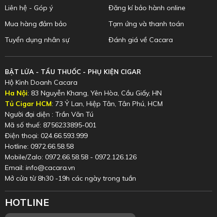
Liên hệ - Góp ý
Đăng kí bảo hành online
Mua hàng đảm bảo
Tạm ứng và thanh toán
Tuyển dụng nhân sự
Đánh giá về Cacara
BẬT LỬA - TẨU THUỐC - PHỤ KIỆN CIGAR
Hộ Kinh Doanh Cacara
Ha Nội
: 83 Nguyễn Khang, Yên Hòa, Cầu Giấy, HN
Tủ Cigar HCM
: 73 Ỷ Lan, Hiệp Tân, Tân Phú, HCM
Người đại diện : Trần Văn Tú
Mã số thuế: 8756233895-001
Điện thoại: 024.66.593.999
Hotline: 0972.66.58.58
Mobile/Zalo: 0972.66.58.58 - 0972.126.126
Email: info@cacara.vn
Mở cửa từ 8h30 -19h các ngày trong tuần
HOTLINE