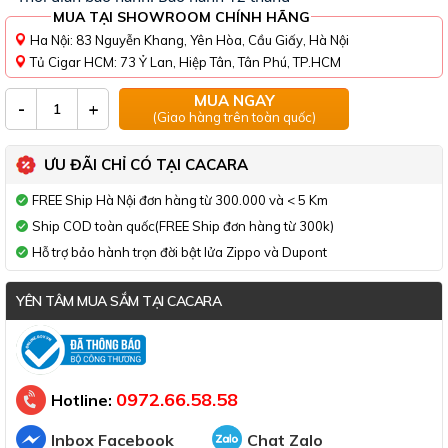
MUA TẠI SHOWROOM CHÍNH HÃNG
Ha Nội: 83 Nguyễn Khang, Yên Hòa, Cầu Giấy, Hà Nội
Tủ Cigar HCM: 73 Ỷ Lan, Hiệp Tân, Tân Phú, TP.HCM
MUA NGAY
-
+
(Giao hàng trên toàn quốc)
ƯU ĐÃI CHỈ CÓ TẠI CACARA
FREE Ship Hà Nội đơn hàng từ 300.000 và < 5 Km
Ship COD toàn quốc(FREE Ship đơn hàng từ 300k)
Hỗ trợ bảo hành trọn đời bật lửa Zippo và Dupont
YÊN TÂM MUA SẮM TẠI CACARA
Đã thông báo Bộ Công Thương
0972.66.58.58
Hotline:
Inbox Facebook
Chat Zalo