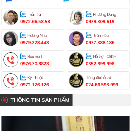
Trần Tú
Phương Dung
0972.66.58.58
0979.309.619
Hương Nhu
Trần Hòa
0979.228.448
0977.388.186
Bảo hành
Hỗ trợ - CSKH
0976.70.8828
0352.899.998
Kỹ Thuật
Tổng đài hỗ trợ
0972.126.126
024.66.593.999
THÔNG TIN SẢN PHẨM