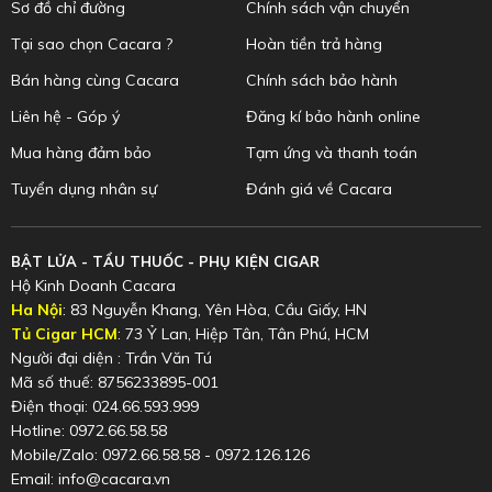
Sơ đồ chỉ đường
Chính sách vận chuyển
Tại sao chọn Cacara ?
Hoàn tiền trả hàng
Bán hàng cùng Cacara
Chính sách bảo hành
Liên hệ - Góp ý
Đăng kí bảo hành online
Mua hàng đảm bảo
Tạm ứng và thanh toán
Tuyển dụng nhân sự
Đánh giá về Cacara
BẬT LỬA - TẨU THUỐC - PHỤ KIỆN CIGAR
Hộ Kinh Doanh Cacara
Ha Nội
: 83 Nguyễn Khang, Yên Hòa, Cầu Giấy, HN
Tủ Cigar HCM
: 73 Ỷ Lan, Hiệp Tân, Tân Phú, HCM
Người đại diện : Trần Văn Tú
Mã số thuế: 8756233895-001
Điện thoại: 024.66.593.999
Hotline: 0972.66.58.58
Mobile/Zalo: 0972.66.58.58 - 0972.126.126
Email: info@cacara.vn