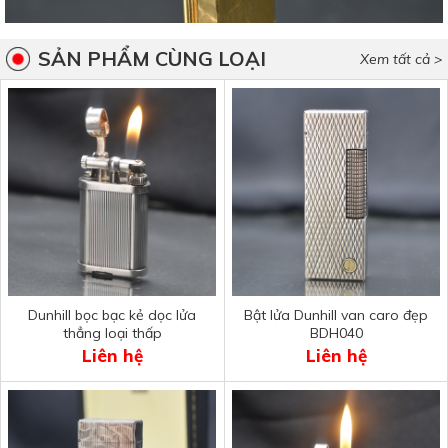
SẢN PHẨM CÙNG LOẠI
Xem tất cả >
Dunhill bọc bạc kẻ dọc lửa
Bật lửa Dunhill van caro đẹp
thẳng loại thấp
BDH040
Liên hệ
Liên hệ