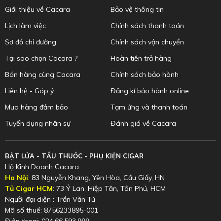
Giới thiệu về Cacara
Bảo vệ thông tin
Lịch làm việc
Chính sách thanh toán
Sơ đồ chỉ đường
Chính sách vận chuyển
Tại sao chọn Cacara ?
Hoàn tiền trả hàng
Bán hàng cùng Cacara
Chính sách bảo hành
Liên hệ - Góp ý
Đăng kí bảo hành online
Mua hàng đảm bảo
Tạm ứng và thanh toán
Tuyển dụng nhân sự
Đánh giá về Cacara
BẬT LỬA - TẨU THUỐC - PHỤ KIỆN CIGAR
Hộ Kinh Doanh Cacara
Ha Nội
: 83 Nguyễn Khang, Yên Hòa, Cầu Giấy, HN
Tủ Cigar HCM
: 73 Ỷ Lan, Hiệp Tân, Tân Phú, HCM
Người đại diện : Trần Văn Tú
Mã số thuế: 8756233895-001