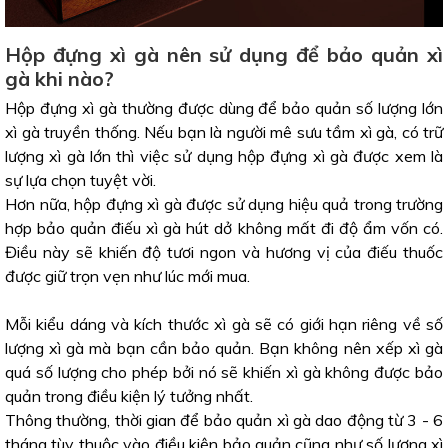
Hộp đựng xì gà nên sử dụng để bảo quản xì
gà khi nào?
Hộp đựng xì gà thường được dùng để bảo quản số lượng lớn
xì gà truyền thống. Nếu bạn là người mê sưu tầm xì gà, có trữ
lượng xì gà lớn thì việc sử dụng hộp đựng xì gà được xem là
sự lựa chọn tuyệt vời.
Hơn nữa, hộp đựng xì gà được sử dụng hiệu quả trong trường
hợp bảo quản điếu xì gà hút dở không mất đi độ ẩm vốn có.
Điều này sẽ khiến độ tươi ngon và hương vị của điếu thuốc
được giữ trọn vẹn như lúc mới mua.
Mỗi kiểu dáng và kích thước xì gà sẽ có giới hạn riêng về số
lượng xì gà mà bạn cần bảo quản. Bạn không nên xếp xì gà
quá số lượng cho phép bởi nó sẽ khiến xì gà không được bảo
quản trong điều kiện lý tưởng nhất.
Thông thường, thời gian để bảo quản xì gà dao động từ 3 - 6
tháng tùy thuộc vào điều kiện bảo quản cũng như số lượng xì