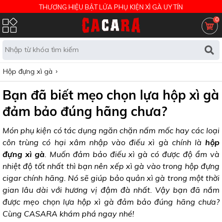
THƯƠNG HIỆU BẬT LỬA PHỤ KIỆN XÌ GÀ UY TÍN
0
Hộp đựng xì gà
Bạn đã biết mẹo chọn lựa hộp xì gà
đảm bảo đúng hãng chưa?
Món phụ kiện có tác dụng ngăn chặn nấm mốc hay các loại
côn trùng có hại xâm nhập vào điếu xì gà chính là
hộp
đựng xì gà
. Muốn đảm bảo điếu xì gà có được độ ẩm và
nhiệt độ tốt nhất thì bạn nên xếp xì gà vào trong hộp đựng
cigar chính hãng. Nó sẽ giúp bảo quản xì gà trong một thời
gian lâu dài với hương vị đậm đà nhất. Vậy bạn đã nắm
được mẹo chọn lựa hộp xì gà đảm bảo đúng hãng chưa?
Cùng CASARA khám phá ngay nhé!