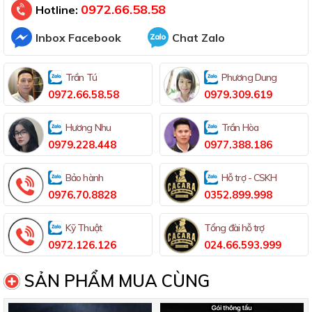
0972.66.58.58
Hotline:
Inbox Facebook
Chat Zalo
Trần Tú
Phương Dung
0972.66.58.58
0979.309.619
Hương Nhu
Trần Hòa
0979.228.448
0977.388.186
Bảo hành
Hỗ trợ - CSKH
0976.70.8828
0352.899.998
Kỹ Thuật
Tổng đài hỗ trợ
0972.126.126
024.66.593.999
SẢN PHẨM MUA CÙNG