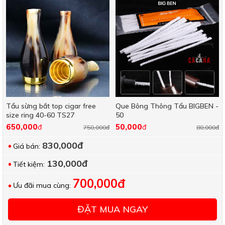
Tẩu sừng bắt top cigar free
Que Bông Thông Tẩu BIGBEN -
size ring 40-60 TS27
50
650,000
50,000
đ
đ
750,000đ
80,000đ
830,000đ
Giá bán:
130,000đ
Tiết kiệm:
700,000đ
Ưu đãi mua cùng:
ĐẶT MUA NGAY