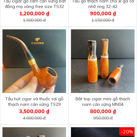
Tẩu cigar gỗ cẩm cán sừng bát
Tẩu gỗ thạch nam cho xì gà cỡ
đồng mạ vàng free size TS32
nhỡ ring 32-42
1,200,000 ₫
900,000 ₫
1,500,000 đ
1,150,000 đ
Tẩu hút cigar và thuốc sợi gỗ
Bắt top cigar mini gỗ thạch
thạch nam cán sừng TS29
nam cán sừng MN04
3,500,000 ₫
800,000 ₫
4,000,000 đ
950,000 đ
-20%