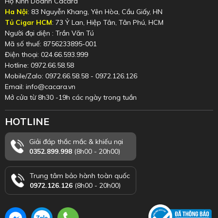
Hộ Kinh Doanh Cacara
Ha Nội
: 83 Nguyễn Khang, Yên Hòa, Cầu Giấy, HN
Tủ Cigar HCM
: 73 Ỷ Lan, Hiệp Tân, Tân Phú, HCM
Người đại diện : Trần Văn Tú
Mã số thuế: 8756233895-001
Điện thoại: 024.66.593.999
Hotline: 0972.66.58.58
Mobile/Zalo: 0972.66.58.58 - 0972.126.126
Email: info@cacara.vn
Mở cửa từ 8h30 -19h các ngày trong tuần
HOTLINE
Giải đáp thắc mắc & khiếu nại
0352.899.998
(8h00 - 20h00)
Trung tâm bảo hành toàn quốc
0972.126.126
(8h00 - 20h00)