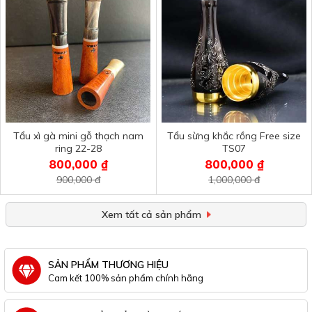
Tẩu xì gà mini gỗ thạch nam
Tẩu sừng khắc rồng Free size
ring 22-28
TS07
800,000 ₫
800,000 ₫
900,000 đ
1,000,000 đ
Xem tất cả sản phẩm
SẢN PHẨM THƯƠNG HIỆU
Cam kết 100% sản phẩm chính hãng