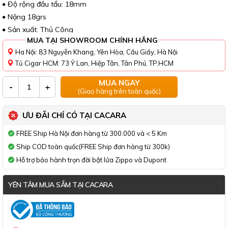
Độ rộng đầu tẩu: 18mm
Nặng 18grs
Sản xuất: Thủ Công
MUA TẠI SHOWROOM CHÍNH HÃNG
Ha Nội: 83 Nguyễn Khang, Yên Hòa, Cầu Giấy, Hà Nội
Tủ Cigar HCM: 73 Ỷ Lan, Hiệp Tân, Tân Phú, TP.HCM
MUA NGAY
-
+
(Giao hàng trên toàn quốc)
ƯU ĐÃI CHỈ CÓ TẠI CACARA
FREE Ship Hà Nội đơn hàng từ 300.000 và < 5 Km
Ship COD toàn quốc(FREE Ship đơn hàng từ 300k)
Hỗ trợ bảo hành trọn đời bật lửa Zippo và Dupont
YÊN TÂM MUA SẮM TẠI CACARA
Đã thông báo Bộ Công Thương