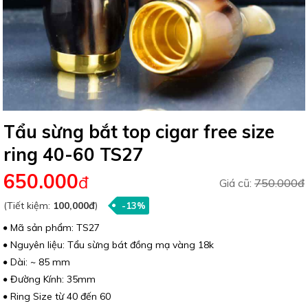
Tẩu sừng bắt top cigar free size
ring 40-60 TS27
650.000
đ
Giá cũ:
750.000đ
(Tiết kiệm:
100,000đ
)
-13%
Mã sản phẩm: TS27
Nguyên liệu: Tẩu sừng bát đồng mạ vàng 18k
Dài: ~ 85 mm
Đường Kính: 35mm
Ring Size từ 40 đến 60