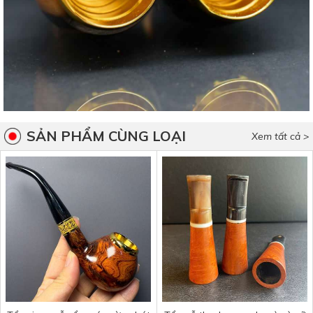
SẢN PHẨM CÙNG LOẠI
Xem tất cả >