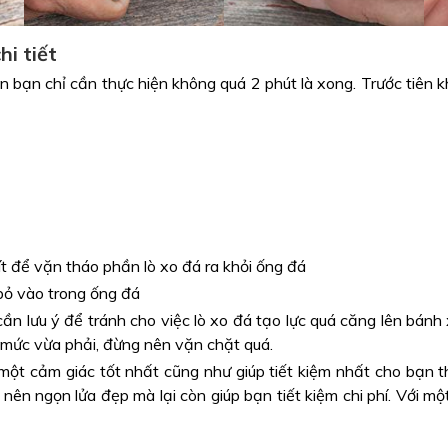
i tiết
n bạn chỉ cần thực hiện không quá 2 phút là xong. Trước tiên 
ít để vặn tháo phần lò xo đá ra khỏi ống đá
 bỏ vào trong ống đá
cần lưu ý để tránh cho việc lò xo đá tạo lực quá căng lên bánh 
mức vừa phải, đừng nên vặn chặt quá.
 một cảm giác tốt nhất cũng như giúp tiết kiệm nhất cho bạn
 nên ngọn lửa đẹp mà lại còn giúp bạn tiết kiệm chi phí. Với m