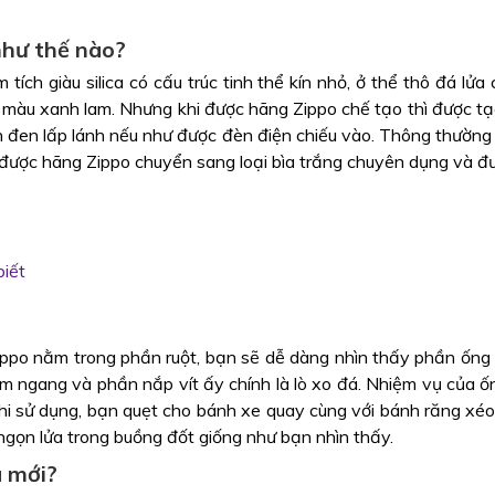
như thế nào?
tích giàu silica có cấu trúc tinh thể kín nhỏ, ở thể thô đá lử
àu xanh lam. Nhưng khi được hãng Zippo chế tạo thì được tạo 
h đen lấp lánh nếu như được đèn điện chiếu vào. Thông thường 
được hãng Zippo chuyển sang loại bìa trắng chuyên dụng và đư
biết
ippo nằm trong phần ruột, bạn sẽ dễ dàng nhìn thấy phần ống 
ằm ngang và phần nắp vít ấy chính là lò xo đá. Nhiệm vụ của ố
hi sử dụng, bạn quẹt cho bánh xe quay cùng với bánh răng xéo 
 ngọn lửa trong buồng đốt giống như bạn nhìn thấy.
á mới?