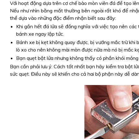
Với hoạt động dựa trên cơ chế bào mòn viên đá để tạo lên 
Nếu như nhìn bằng mắt thường bên ngoài rất khó để nhận
thể dựa vào những đặc điểm nhận biết sau đây:
Khi gần hết đá lửa sẽ đồng nghĩa với việc tạo nên các t
bánh xe ngay lập tức.
Bánh xe bị kẹt không quay được, bị vướng mắc trừ khi b
lò xo cho nên không mài mòn được nữa mà nó bị mắc kẹt
Bạn quẹt bật lửa nhưng không thấy có phần khói mỏng
Bạn cần phải lưu ý: Cách tốt nhất bạn hãy kiểm tra bật lửa
sức quẹt. Điều này sẽ khiến cho cả hai bộ phận này dễ dàn