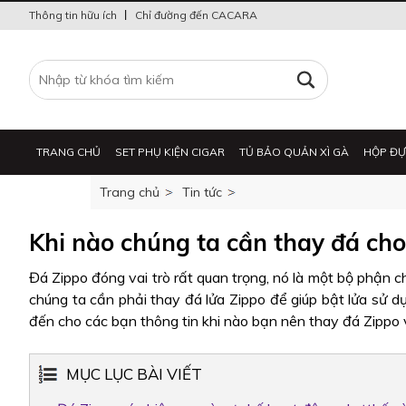
Thông tin hữu ích
Chỉ đường đến CACARA
TRANG CHỦ
SET PHỤ KIỆN CIGAR
TỦ BẢO QUẢN XÌ GÀ
HỘP ĐỰ
Trang chủ
Tin tức
BẬT LỬA
Khi nào chúng ta cần thay đá cho
Đá Zippo đóng vai trò rất quan trọng, nó là một bộ phận ch
chúng ta cần phải thay đá lửa Zippo để giúp bật lửa sử
đến cho các bạn thông tin khi nào bạn nên thay đá Zippo
MỤC LỤC BÀI VIẾT