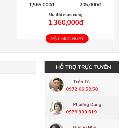
1,565,000đ
205,000đ
Ưu đãi mua cùng
1,360,000đ
ĐẶT MUA NGAY
HỖ TRỢ TRỰC TUYẾN
Trần Tú
0972.66.58.58
Phương Dung
0979.309.619
Hương Nhu