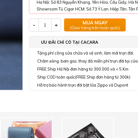
Ha Nội: Số 83 Nguyễn Khang, Yên Hòa, Cầu Giấy, Hà N
Showroom Tủ Cigar HCM: Số 73 Ỷ Lan, Hiệp Tân, Tân P
MUA NGAY
-
+
(Giao hàng trên toàn quốc)
ƯU ĐÃI CHỈ CÓ TẠI CACARA
Tặng phí công sửa chữa và vệ sinh, làm mới trọn đời.
Châm xăng, bơm gas, thay đá miễn phí trọn đời tại cửa
FREE Ship Hà Nội đơn hàng từ 300.000 và < 5 Km
Ship COD toàn quốc(FREE Ship đơn hàng từ 300k)
Hỗ trợ bảo hành trọn đời bật lửa Zippo và Dupont