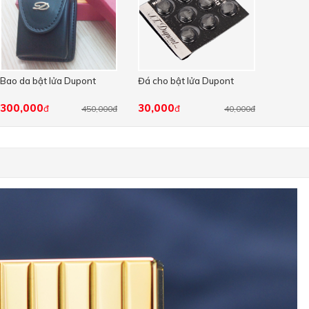
Bao da bật lửa Dupont
Đá cho bật lửa Dupont
300,000
30,000
đ
đ
450,000đ
40,000đ