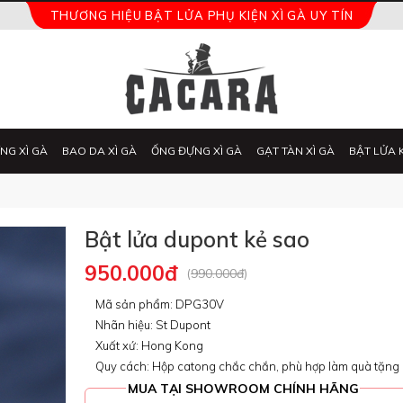
THƯƠNG HIỆU BẬT LỬA PHỤ KIỆN XÌ GÀ UY TÍN
NG XÌ GÀ
BAO DA XÌ GÀ
ỐNG ĐỰNG XÌ GÀ
GẠT TÀN XÌ GÀ
BẬT LỬA 
Bật lửa dupont kẻ sao
950.000đ
(
990.000đ
)
Mã sản phẩm: DPG30V
Nhãn hiệu: St Dupont
Xuất xứ: Hong Kong
Quy cách: Hộp catong chắc chắn, phù hợp làm quà tặng
MUA TẠI SHOWROOM CHÍNH HÃNG