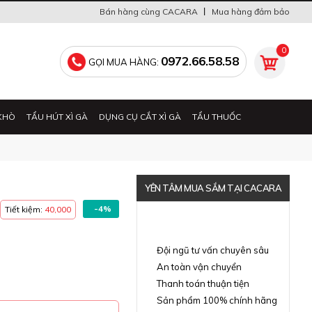
Bán hàng cùng CACARA
Mua hàng đảm bảo
0
0972.66.58.58
GỌI MUA HÀNG:
KHÒ
TẨU HÚT XÌ GÀ
DỤNG CỤ CẮT XÌ GÀ
TẨU THUỐC
YÊN TÂM MUA SẮM TẠI CACARA
-4%
Tiết kiệm:
40,000
Đã thông báo Bộ Công Thương
Đội ngũ tư vấn chuyên sâu
An toàn vận chuyển
Thanh toán thuận tiện
Sản phẩm 100% chính hãng