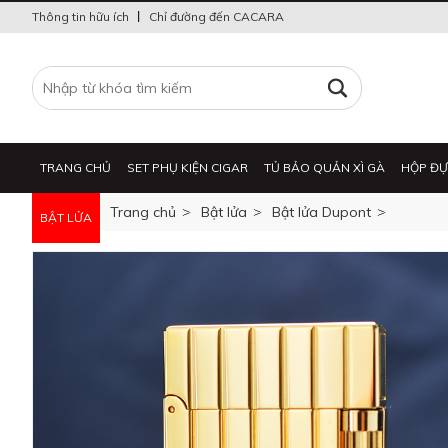
Thông tin hữu ích
Chỉ đường đến CACARA
TRANG CHỦ
SET PHỤ KIỆN CIGAR
TỦ BẢO QUẢN XÌ GÀ
HỘP ĐỰ
Trang chủ
Bật lửa
Bật lửa Dupont
BẬT LỬA