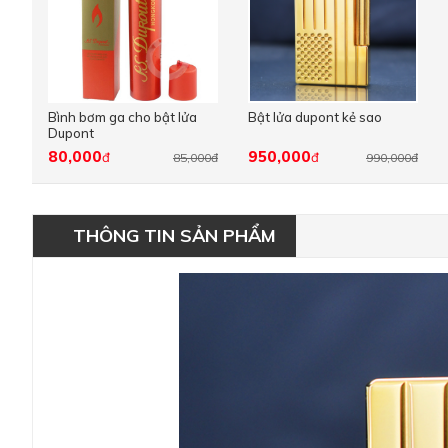
Bình bơm ga cho bật lửa
Bật lửa dupont kẻ sao
Dupont
80,000
950,000
đ
đ
85,000đ
990,000đ
THÔNG TIN SẢN PHẨM