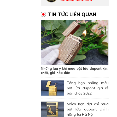
TIN TỨC LIÊN QUAN
Những lưu ý khi mua bật lửa dupont xịn,
chất, giá hấp dẫn
Tổng hợp những mẫu
bật lửa dupont giá rẻ
bán chạy 2022
Mách bạn địa chỉ mua
bật lửa dupont chính
hãng tại Hà Nội