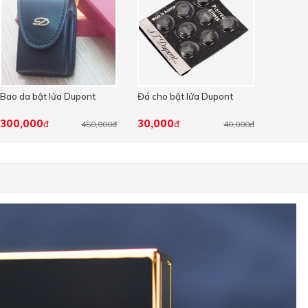
Bao da bật lửa Dupont
Đá cho bật lửa Dupont
300,000
30,000
đ
đ
450,000đ
40,000đ