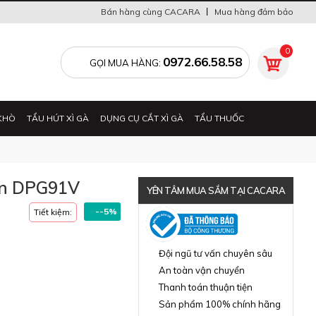
Bán hàng cùng CACARA
Mua hàng đảm bảo
0
0972.66.58.58
GỌI MUA HÀNG:
KHÒ
TẨU HÚT XÌ GÀ
DỤNG CỤ CẮT XÌ GÀ
TẨU THUỐC
ăn DPG91V
YÊN TÂM MUA SẮM TẠI CACARA
--5%
Tiết kiệm:
Đã thông báo Bộ Công Thương
Đội ngũ tư vấn chuyên sâu
An toàn vận chuyển
Thanh toán thuận tiện
Sản phẩm 100% chính hãng