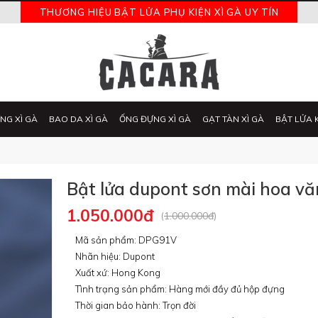
THƯƠNG HIỆU BẬT LỬA PHỤ KIỆN XÌ GÀ UY TÍN
NG XÌ GÀ
BAO DA XÌ GÀ
ỐNG ĐỰNG XÌ GÀ
GẠT TÀN XÌ GÀ
BẬT LỬA 
Bật lửa dupont sơn mài hoa v
1.050.000đ
(
1.000.000đ
)
Mã sản phẩm: DPG91V
Nhãn hiệu: Dupont
Xuất xứ: Hong Kong
Tình trạng sản phẩm: Hàng mới đầy đủ hộp đựng
Thời gian bảo hành: Trọn đời