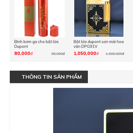
Bình bơm ga cho bật lửa
Bật lửa dupont sơn mài hoa
Dupont
văn DPG91V
80,000
1,050,000
đ
đ
85,000đ
1,000,000đ
THÔNG TIN SẢN PHẨM