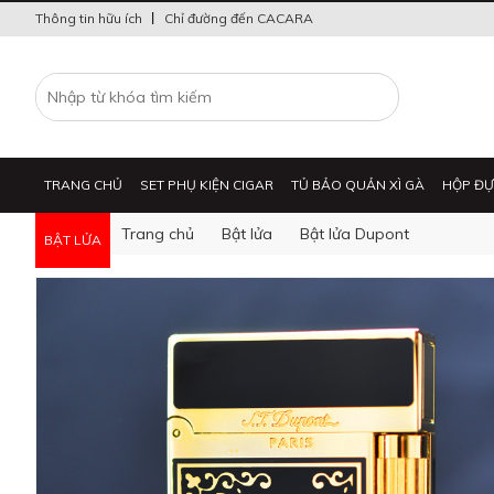
Thông tin hữu ích
Chỉ đường đến CACARA
TRANG CHỦ
SET PHỤ KIỆN CIGAR
TỦ BẢO QUẢN XÌ GÀ
HỘP ĐỰ
Trang chủ
Bật lửa
Bật lửa Dupont
BẬT LỬA