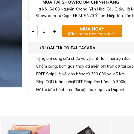
MUA TẠI SHOWROOM CHÍNH HÃNG
Ha Nội: Số 83 Nguyễn Khang, Yên Hòa, Cầu Giấy, Hà N
Showroom Tủ Cigar HCM: Số 73 Ỷ Lan, Hiệp Tân, Tân P
MUA NGAY
-
+
(Giao hàng trên toàn quốc)
ƯU ĐÃI CHỈ CÓ TẠI CACARA
Tặng phí công sửa chữa và vệ sinh, làm mới trọn đời.
Châm xăng, bơm gas, thay đá miễn phí trọn đời tại cửa
FREE Ship Hà Nội đơn hàng từ 300.000 và < 5 Km
Ship COD toàn quốc(FREE Ship đơn hàng từ 300k)
Hỗ trợ bảo hành trọn đời bật lửa Zippo và Dupont