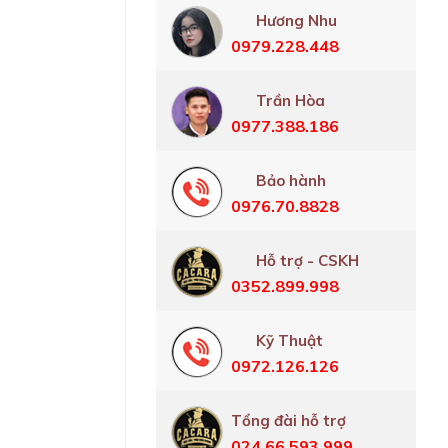
Hương Nhu
0979.228.448
Trần Hòa
0977.388.186
Bảo hành
0976.70.8828
Hỗ trợ - CSKH
0352.899.998
Kỹ Thuật
0972.126.126
Tổng đài hỗ trợ
024.66.593.999