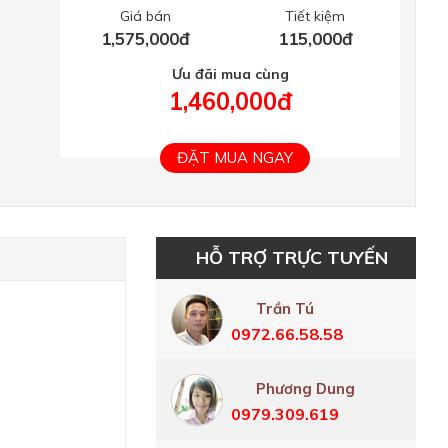
Giá bán
Tiết kiệm
1,575,000đ
115,000đ
Ưu đãi mua cùng
1,460,000đ
ĐẶT MUA NGAY
HỖ TRỢ TRỰC TUYẾN
Trần Tú
0972.66.58.58
Phương Dung
0979.309.619