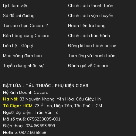
Lịch làm việc
Chính sách thanh toán
Sơ đồ chỉ đường
Chính sách vận chuyển
Tại sao chọn Cacara ?
Hoàn tiền trả hàng
Bán hàng cùng Cacara
Chính sách bảo hành
Liên hệ - Góp ý
Đăng kí bảo hành online
Mua hàng đảm bảo
Tạm ứng và thanh toán
Tuyển dụng nhân sự
Đánh giá về Cacara
BẬT LỬA - TẨU THUỐC - PHỤ KIỆN CIGAR
Hộ Kinh Doanh Cacara
Ha Nội
: 83 Nguyễn Khang, Yên Hòa, Cầu Giấy, HN
Tủ Cigar HCM
: 73 Ỷ Lan, Hiệp Tân, Tân Phú, HCM
Người đại diện : Trần Văn Tú
Mã số thuế: 8756233895-001
Điện thoại: 024.66.593.999
Hotline: 0972.66.58.58