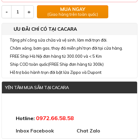
MUA NGAY
-
+
(Giao hàng trên toàn quốc)
ƯU ĐÃI CHỈ CÓ TẠI CACARA
Tặng phí công sửa chữa và vệ sinh, làm mới trọn đời.
Châm xăng, bơm gas, thay đá miễn phí trọn đời tại cửa hàng.
FREE Ship Hà Nội đơn hàng từ 300.000 và < 5 Km
Ship COD toàn quốc(FREE Ship đơn hàng từ 300k)
Hỗ trợ bảo hành trọn đời bật lửa Zippo và Dupont
YÊN TÂM MUA SẮM TẠI CACARA
Đã thông báo Bộ Công Thương
0972.66.58.58
Hotline:
Inbox Facebook
Chat Zalo