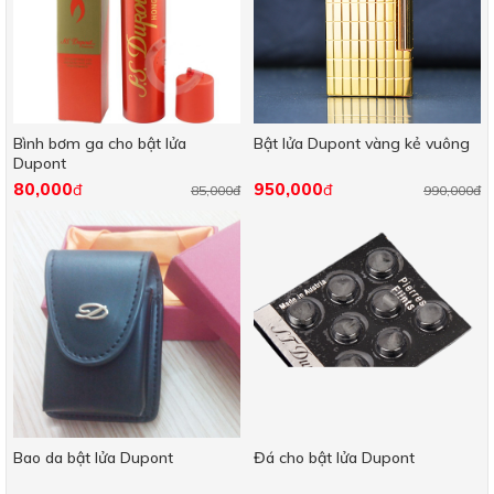
Bình bơm ga cho bật lửa
Bật lửa Dupont vàng kẻ vuông
Dupont
80,000
950,000
đ
đ
85,000đ
990,000đ
Bao da bật lửa Dupont
Đá cho bật lửa Dupont