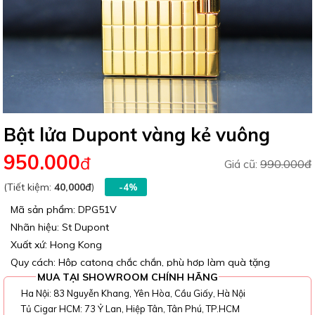
Bật lửa Dupont vàng kẻ vuông
950.000
đ
Giá cũ:
990.000đ
(Tiết kiệm:
40,000đ
)
-4%
Mã sản phẩm: DPG51V
Nhãn hiệu: St Dupont
Xuất xứ: Hong Kong
Quy cách: Hộp catong chắc chắn, phù hợp làm quà tặng
MUA TẠI SHOWROOM CHÍNH HÃNG
Ha Nội: 83 Nguyễn Khang, Yên Hòa, Cầu Giấy, Hà Nội
Tủ Cigar HCM: 73 Ỷ Lan, Hiệp Tân, Tân Phú, TP.HCM