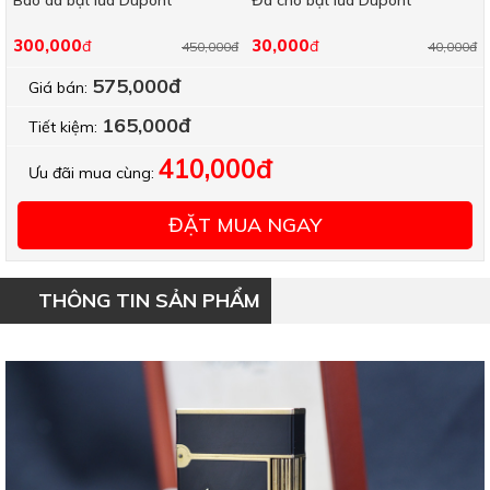
Bao da bật lửa Dupont
Đá cho bật lửa Dupont
300,000
30,000
đ
đ
450,000đ
40,000đ
575,000đ
Giá bán:
165,000đ
Tiết kiệm:
410,000đ
Ưu đãi mua cùng:
ĐẶT MUA NGAY
THÔNG TIN SẢN PHẨM