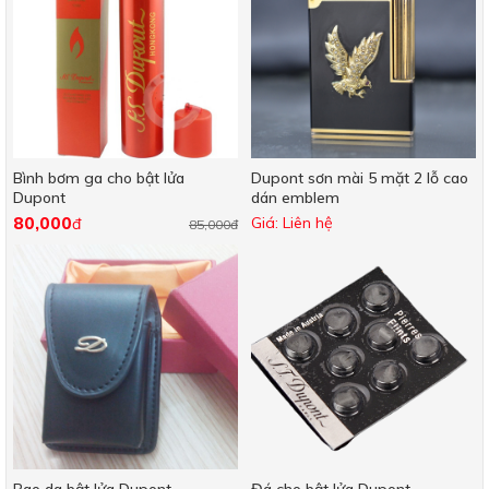
Bình bơm ga cho bật lửa
Dupont sơn mài 5 mặt 2 lỗ cao
Dupont
dán emblem
80,000
Giá: Liên hệ
đ
85,000đ