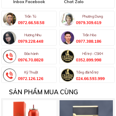
Inbox Facebook
Chat Zalo
Trần Tú
Phương Dung
0972.66.58.58
0979.309.619
Hương Nhu
Trần Hòa
0979.228.448
0977.388.186
Bảo hành
Hỗ trợ - CSKH
0976.70.8828
0352.899.998
Kỹ Thuật
Tổng đài hỗ trợ
0972.126.126
024.66.593.999
SẢN PHẨM MUA CÙNG