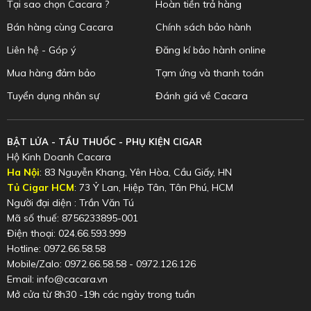
Tại sao chọn Cacara ?
Hoàn tiền trả hàng
Bán hàng cùng Cacara
Chính sách bảo hành
Liên hệ - Góp ý
Đăng kí bảo hành online
Mua hàng đảm bảo
Tạm ứng và thanh toán
Tuyển dụng nhân sự
Đánh giá về Cacara
BẬT LỬA - TẨU THUỐC - PHỤ KIỆN CIGAR
Hộ Kinh Doanh Cacara
Ha Nội
: 83 Nguyễn Khang, Yên Hòa, Cầu Giấy, HN
Tủ Cigar HCM
: 73 Ỷ Lan, Hiệp Tân, Tân Phú, HCM
Người đại diện : Trần Văn Tú
Mã số thuế: 8756233895-001
Điện thoại: 024.66.593.999
Hotline: 0972.66.58.58
Mobile/Zalo: 0972.66.58.58 - 0972.126.126
Email: info@cacara.vn
Mở cửa từ 8h30 -19h các ngày trong tuần