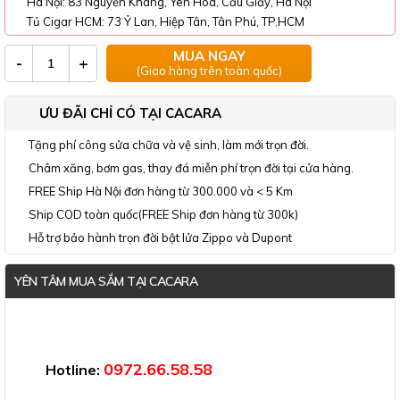
Ha Nội: 83 Nguyễn Khang, Yên Hòa, Cầu Giấy, Hà Nội
Tủ Cigar HCM: 73 Ỷ Lan, Hiệp Tân, Tân Phú, TP.HCM
MUA NGAY
-
+
(Giao hàng trên toàn quốc)
ƯU ĐÃI CHỈ CÓ TẠI CACARA
Tặng phí công sửa chữa và vệ sinh, làm mới trọn đời.
Châm xăng, bơm gas, thay đá miễn phí trọn đời tại cửa hàng.
FREE Ship Hà Nội đơn hàng từ 300.000 và < 5 Km
Ship COD toàn quốc(FREE Ship đơn hàng từ 300k)
Hỗ trợ bảo hành trọn đời bật lửa Zippo và Dupont
YÊN TÂM MUA SẮM TẠI CACARA
Đã thông báo Bộ Công Thương
0972.66.58.58
Hotline: