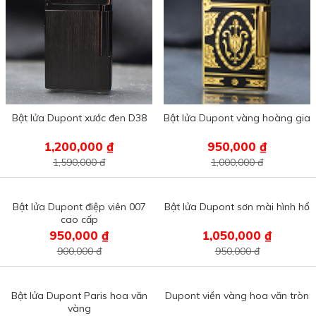
Bật lửa Dupont xước đen D38
Bật lửa Dupont vàng hoàng gia
1,200,000 ₫
950,000 ₫
1,590,000 đ
1,000,000 đ
Bật lửa Dupont điệp viên 007
Bật lửa Dupont sơn mài hình hổ
cao cấp
950,000 ₫
1,050,000 ₫
900,000 đ
950,000 đ
Bật lửa Dupont Paris hoa văn
Dupont viền vàng hoa văn tròn
vàng