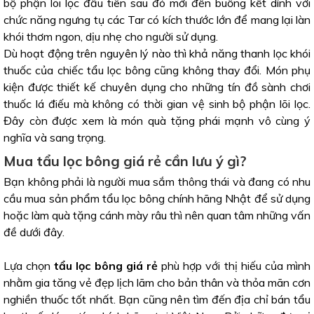
bộ phận lõi lọc đầu tiên sau đó mới đến buồng kết dính với
chức năng ngưng tụ các Tar có kích thước lớn để mang lại làn
khói thơm ngon, dịu nhẹ cho người sử dụng.
Dù hoạt động trên nguyên lý nào thì khả năng thanh lọc khói
thuốc của chiếc tẩu lọc bông cũng không thay đổi. Món phụ
kiện được thiết kế chuyên dụng cho những tín đồ sành chơi
thuốc lá điếu mà không có thời gian vệ sinh bộ phận lõi lọc.
Đây còn được xem là món quà tặng phái mạnh vô cùng ý
nghĩa và sang trọng.
Mua tẩu lọc bông giá rẻ cần lưu ý gì?
Bạn không phải là người mua sắm thông thái và đang có nhu
cầu mua sản phẩm tẩu lọc bông chính hãng Nhật để sử dụng
hoặc làm quà tặng cánh mày râu thì nên quan tâm những vấn
đề dưới đây.
Lựa chọn
tẩu lọc bông giá rẻ
phù hợp với thị hiếu của mình
nhằm gia tăng vẻ đẹp lịch lãm cho bản thân và thỏa mãn cơn
nghiền thuốc tốt nhất. Bạn cũng nên tìm đến địa chỉ bán tẩu