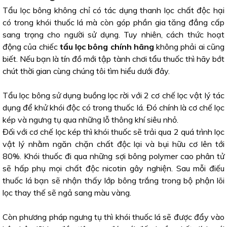
Tẩu lọc bông không chỉ có tác dụng thanh lọc chất độc hại
có trong khói thuốc lá mà còn góp phần gia tăng đẳng cấp
sang trọng cho người sử dụng. Tuy nhiên, cách thức hoạt
động của chiếc
tẩu lọc bông chính hãng
không phải ai cũng
biết. Nếu bạn là tín đồ mới tập tành chơi tẩu thuốc thì hãy bớt
chút thời gian cùng chúng tôi tìm hiểu dưới đây.
Tẩu lọc bông sử dụng buồng lọc rời với 2 cơ chế lọc vật lý tác
dụng để khử khói độc có trong thuốc lá. Đó chính là cơ chế lọc
kép và ngưng tụ qua những lỗ thông khí siêu nhỏ.
Đối với cơ chế lọc kép thì khói thuốc sẽ trải qua 2 quá trình lọc
vật lý nhằm ngăn chặn chất độc lại và bụi hữu cơ lên tới
80%. Khói thuốc đi qua những sợi bông polymer cao phân tử
sẽ hấp phụ mọi chất độc nicotin gây nghiện. Sau mỗi điếu
thuốc lá bạn sẽ nhận thấy lớp bông trắng trong bộ phận lõi
lọc thay thế sẽ ngả sang màu vàng.
Còn phương pháp ngưng tụ thì khói thuốc lá sẽ được đẩy vào