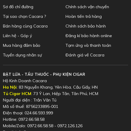
Sơ đồ chỉ đường
Chính sách vận chuyển
Tại sao chọn Cacara ?
Hoàn tiền trả hàng
Bán hàng cùng Cacara
Chính sách bảo hành
Liên hệ - Góp ý
Đăng kí bảo hành online
Mua hàng đảm bảo
Tạm ứng và thanh toán
Tuyển dụng nhân sự
Đánh giá về Cacara
BẬT LỬA - TẨU THUỐC - PHỤ KIỆN CIGAR
Hộ Kinh Doanh Cacara
Ha Nội
: 83 Nguyễn Khang, Yên Hòa, Cầu Giấy, HN
Tủ Cigar HCM
: 73 Ỷ Lan, Hiệp Tân, Tân Phú, HCM
Người đại diện : Trần Văn Tú
Mã số thuế: 8756233895-001
Điện thoại: 024.66.593.999
Hotline: 0972.66.58.58
Mobile/Zalo: 0972.66.58.58 - 0972.126.126