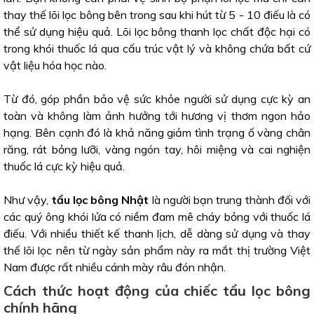
thay thế lõi lọc bông bên trong sau khi hút từ 5 - 10 điếu là có
thể sử dụng hiệu quả. Lõi lọc bông thanh lọc chất độc hại có
trong khói thuốc lá qua cấu trúc vật lý và không chứa bất cứ
vật liệu hóa học nào.
Từ đó, góp phần bảo vệ sức khỏe người sử dụng cực kỳ an
toàn và không làm ảnh hưởng tới hương vị thơm ngon hảo
hạng. Bên cạnh đó là khả năng giảm tình trạng ố vàng chân
răng, rát bỏng lưỡi, vàng ngón tay, hôi miệng và cai nghiện
thuốc lá cực kỳ hiệu quả.
Như vậy,
tẩu lọc bông Nhật
là người bạn trung thành đối với
các quý ông khói lửa có niềm đam mê cháy bỏng với thuốc lá
điếu. Với nhiều thiết kế thanh lịch, dễ dàng sử dụng và thay
thế lõi lọc nên từ ngày sản phẩm này ra mắt thị trường Việt
Nam được rất nhiều cánh mày râu đón nhận.
Cách thức hoạt động của chiếc tẩu lọc bông
chính hãng