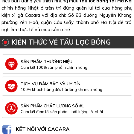
Nếu bạn đang yêu thích những mẫu
tẩu lọc bông tại Hà Nội
chính hãng Nhật ở trên thì đừng quên lui tới cửa hàng phụ
kiện xì gà Cacara với địa chỉ: Số 83 đường Nguyễn Khang,
phường Yên Hoà, quận Cầu Giấy, thành phố Hà Nội để trải
nghiệm thực tế và mua sắm nhé.
KIẾN THỨC VỀ TẨU LỌC BÔNG
SẢN PHẨM THƯƠNG HIỆU
Cam kết 100% sản phẩm chính hãng
DỊCH VỤ ĐẢM BẢO VÀ UY TÍN
100% khách hàng đều hài lòng khi mua hàng
SẢN PHẨM CHẤT LƯỢNG SỐ #1
Cam kết đem tới sản phẩm chất lượng tốt nhất
KẾT NỐI VỚI CACARA