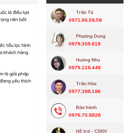
ốc lá điếu lựa
Trần Tú
trọng nên bất
0972.66.58.58
Phương Dung
0979.309.619
ếc tẩu lọc hình
ủa khách hàng
Hương Nhu
0979.228.448
m là giải pháp
 đang yêu thích
Trần Hòa
0977.388.186
Bảo hành
0976.70.8828
Hỗ trợ - CSKH