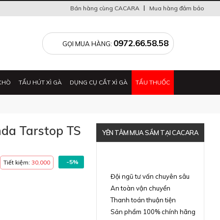
Bán hàng cùng CACARA
Mua hàng đảm bảo
0
0972.66.58.58
GỌI MUA HÀNG:
KHÒ
TẨU HÚT XÌ GÀ
DỤNG CỤ CẮT XÌ GÀ
TẨU THUỐC
nda Tarstop TS
YÊN TÂM MUA SẮM TẠI CACARA
-5%
Tiết kiệm:
30,000
Đã thông báo Bộ Công Thương
Đội ngũ tư vấn chuyên sâu
An toàn vận chuyển
Thanh toán thuận tiện
Sản phẩm 100% chính hãng