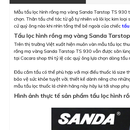
Mẫu tẩu lọc hình rồng mạ vàng Sanda Tarstop TS 930 từ 
chọn. Thân tẩu chế tác từ gỗ tự nhiên và lõi lọc kim loạ
cứ quý ông nào khi nhìn tổng thể bề ngoài của chiếc
tẩu
Tẩu lọc hình rồng mạ vàng Sanda Tarstop
Trên thị trường Việt xuất hiện muôn vàn mẫu tẩu lọc thu
rồng mạ vàng Sanda Tarstop TS 930 vẫn được săn lùng 
tại Cacara shop thì tỷ lệ các quý ông lựa chọn dòng tẩu
Đầu cắm tẩu có thể phù hợp với mọi điếu thuốc lá size t
bảo vệ sức khỏe tuyệt vời, thiết kế dành riêng cho nhữn
mẫu tẩu lọc thuốc lá chính hãng này hãy lui tới shop ph
Hình ảnh thực tế sản phẩm tẩu lọc hình 