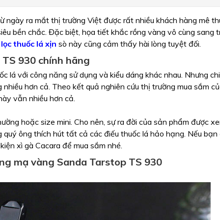
ngày ra mắt thị trường Việt được rất nhiều khách hàng mê thu
i siêu bền chắc. Đặc biệt, họa tiết khắc rồng vàng vô cùng sang 
 lọc thuốc lá xịn
sò này cũng cảm thấy hài lòng tuyệt đối.
 TS 930 chính hãng
ốc lá với công năng sử dụng và kiểu dáng khác nhau. Nhưng chi
nhiều hơn cả. Theo kết quả nghiên cứu thị trường mua sắm c
 này vẫn nhiều hơn cả.
hường hoặc size mini. Cho nên, sự ra đời của sản phẩm được xe
g quý ông thích hút tất cả các điếu thuốc lá hảo hạng. Nếu bạn
ụ kiện xì gà Cacara để mua sắm nhé.
rồng mạ vàng Sanda Tarstop TS 930