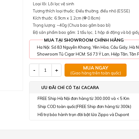
Loại lõi: Lõi lọc vệ sinh
Tương thích loại thuốc: Điếu thường, điếu nhỏ (ESSE)
Kích thước: 6.9cm x 1.2cm (Φ 0.8cm)
Trọng lượng: ~40g (Chưa bao gồm bao bì)
Bộ sản phẩm bao gồm: 1 tẩu lọc, 1 hộp di động và bộ gi
MUA TẠI SHOWROOM CHÍNH HÃNG
Ha Nội: Số 83 Nguyễn Khang, Yên Hòa, Cầu Giấy, Hà N
Showroom Tủ Cigar HCM: Số 73 Ỷ Lan, Hiệp Tân, Tân P
MUA NGAY
-
+
(Giao hàng trên toàn quốc)
ƯU ĐÃI CHỈ CÓ TẠI CACARA
FREE Ship Hà Nội đơn hàng từ 300.000 và < 5 Km
Ship COD toàn quốc(FREE Ship đơn hàng từ 300k)
Hỗ trợ bảo hành trọn đời bật lửa Zippo và Dupont