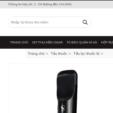
Thông tin hữu ích
Chỉ đường đến CACARA
TRANG CHỦ
SET PHỤ KIỆN CIGAR
TỦ BẢO QUẢN XÌ GÀ
HỘP ĐỰ
Trang chủ
Tẩu thuốc
Tẩu lọc thuốc lá
BẬT LỬA