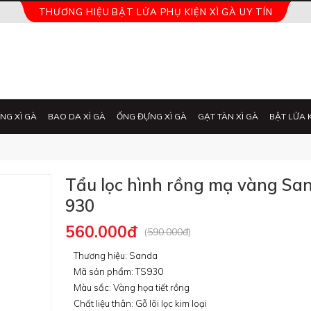
THƯƠNG HIỆU BẬT LỬA PHỤ KIỆN XÌ GÀ UY TÍN
NG XÌ GÀ
BAO DA XÌ GÀ
ỐNG ĐỰNG XÌ GÀ
GẠT TÀN XÌ GÀ
BẬT LỬA 
Tẩu lọc hình rồng mạ vàng Sa
930
560.000đ
(
590.000đ
)
Thương hiệu: Sanda
Mã sản phẩm: TS930
Màu sắc: Vàng họa tiết rồng
Chất liệu thân: Gỗ lõi lọc kim loại