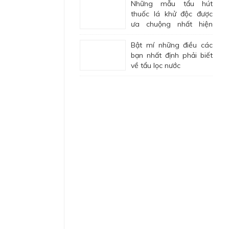
Những mẫu tẩu hút
thuốc lá khử độc được
ưa chuộng nhất hiện
nay
Bật mí những điều các
bạn nhất định phải biết
về tẩu lọc nước