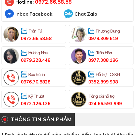
0972.66.58.58
Hotline:
Inbox Facebook
Chat Zalo
Trần Tú
Phương Dung
0972.66.58.58
0979.309.619
Hương Nhu
Trần Hòa
0979.228.448
0977.388.186
Bảo hành
Hỗ trợ - CSKH
0976.70.8828
0352.899.998
Kỹ Thuật
Tổng đài hỗ trợ
0972.126.126
024.66.593.999
THÔNG TIN SẢN PHẨM