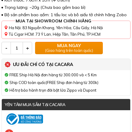
Kích thước: 7.6cm x 1cm (Φ 0.8cm)
Trọng lượng: ~20g (Chưa bao gồm bao bì)
Bộ sản phẩm bao gồm: 1 tẩu lọc và bộ giấy tờ chính hãng Zobo
MUA TẠI SHOWROOM CHÍNH HÃNG
Ha Nội: 83 Nguyễn Khang, Yên Hòa, Cầu Giấy, Hà Nội
Tủ Cigar HCM: 73 Ỷ Lan, Hiệp Tân, Tân Phú, TP.HCM
MUA NGAY
-
+
(Giao hàng trên toàn quốc)
ƯU ĐÃI CHỈ CÓ TẠI CACARA
FREE Ship Hà Nội đơn hàng từ 300.000 và < 5 Km
Ship COD toàn quốc(FREE Ship đơn hàng từ 300k)
Hỗ trợ bảo hành trọn đời bật lửa Zippo và Dupont
YÊN TÂM MUA SẮM TẠI CACARA
Đã thông báo Bộ Công Thương