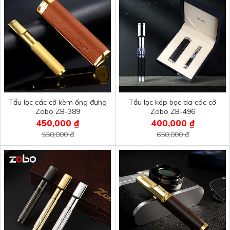
Tẩu lọc các cỡ kèm ống đựng
Tẩu lọc kép bọc da các cỡ
Zobo ZB-389
Zobo ZB-496
450,000 ₫
400,000 ₫
550,000 đ
650,000 đ