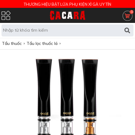
THƯƠNG HIỆU BẬT LỬA PHỤ KIỆN XÌ GÀ UY TÍN
0
Tẩu thuốc
Tẩu lọc thuốc lá