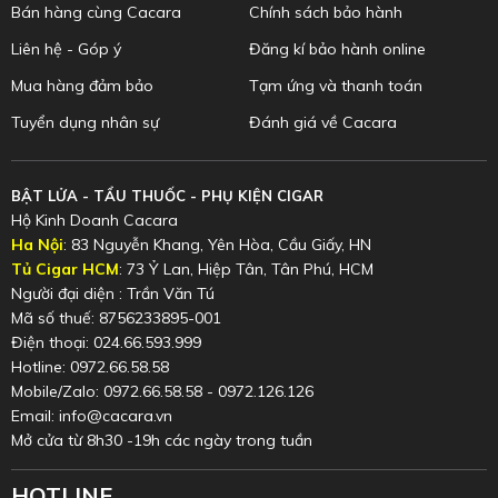
Bán hàng cùng Cacara
Chính sách bảo hành
Liên hệ - Góp ý
Đăng kí bảo hành online
Mua hàng đảm bảo
Tạm ứng và thanh toán
Tuyển dụng nhân sự
Đánh giá về Cacara
BẬT LỬA - TẨU THUỐC - PHỤ KIỆN CIGAR
Hộ Kinh Doanh Cacara
Ha Nội
: 83 Nguyễn Khang, Yên Hòa, Cầu Giấy, HN
Tủ Cigar HCM
: 73 Ỷ Lan, Hiệp Tân, Tân Phú, HCM
Người đại diện : Trần Văn Tú
Mã số thuế: 8756233895-001
Điện thoại: 024.66.593.999
Hotline: 0972.66.58.58
Mobile/Zalo: 0972.66.58.58 - 0972.126.126
Email: info@cacara.vn
Mở cửa từ 8h30 -19h các ngày trong tuần
HOTLINE