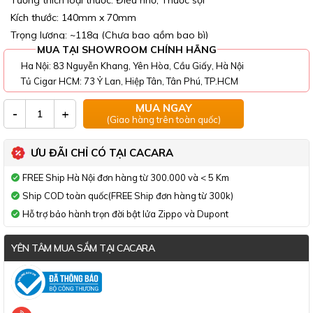
Tương thích loại thuốc: Điếu nhỏ, Thuốc sợi
Kích thước: 140mm x 70mm
Trọng lượng: ~118g (Chưa bao gồm bao bì)
MUA TẠI SHOWROOM CHÍNH HÃNG
Ha Nội: 83 Nguyễn Khang, Yên Hòa, Cầu Giấy, Hà Nội
Tủ Cigar HCM: 73 Ỷ Lan, Hiệp Tân, Tân Phú, TP.HCM
MUA NGAY
-
+
(Giao hàng trên toàn quốc)
ƯU ĐÃI CHỈ CÓ TẠI CACARA
FREE Ship Hà Nội đơn hàng từ 300.000 và < 5 Km
Ship COD toàn quốc(FREE Ship đơn hàng từ 300k)
Hỗ trợ bảo hành trọn đời bật lửa Zippo và Dupont
YÊN TÂM MUA SẮM TẠI CACARA
Đã thông báo Bộ Công Thương