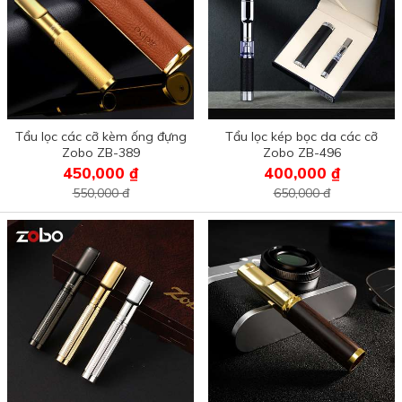
Tẩu lọc các cỡ kèm ống đựng
Tẩu lọc kép bọc da các cỡ
Zobo ZB-389
Zobo ZB-496
450,000 ₫
400,000 ₫
550,000 đ
650,000 đ