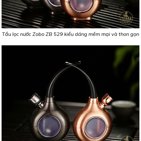
Tẩu lọc nước Zobo ZB 529 kiểu dáng mềm mại và thon gọn