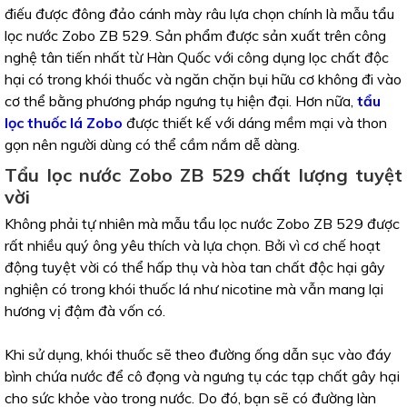
điếu được đông đảo cánh mày râu lựa chọn chính là mẫu tẩu
lọc nước Zobo ZB 529. Sản phẩm được sản xuất trên công
nghệ tân tiến nhất từ Hàn Quốc với công dụng lọc chất độc
hại có trong khói thuốc và ngăn chặn bụi hữu cơ không đi vào
cơ thể bằng phương pháp ngưng tụ hiện đại. Hơn nữa,
tẩu
lọc thuốc lá Zobo
được thiết kế với dáng mềm mại và thon
gọn nên người dùng có thể cầm nắm dễ dàng.
Tẩu lọc nước Zobo ZB 529 chất lượng tuyệt
vời
Không phải tự nhiên mà mẫu tẩu lọc nước Zobo ZB 529 được
rất nhiều quý ông yêu thích và lựa chọn. Bởi vì cơ chế hoạt
động tuyệt vời có thể hấp thụ và hòa tan chất độc hại gây
nghiện có trong khói thuốc lá như nicotine mà vẫn mang lại
hương vị đậm đà vốn có.
Khi sử dụng, khói thuốc sẽ theo đường ống dẫn sục vào đáy
bình chứa nước để cô đọng và ngưng tụ các tạp chất gây hại
cho sức khỏe vào trong nước. Do đó, bạn sẽ có đường làn