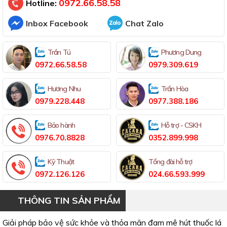
0972.66.58.58
Hotline:
Inbox Facebook
Chat Zalo
Trần Tú
Phương Dung
0972.66.58.58
0979.309.619
Hương Nhu
Trần Hòa
0979.228.448
0977.388.186
Bảo hành
Hỗ trợ - CSKH
0976.70.8828
0352.899.998
Kỹ Thuật
Tổng đài hỗ trợ
0972.126.126
024.66.593.999
THÔNG TIN SẢN PHẨM
Giải pháp bảo vệ sức khỏe và thỏa mãn đam mê hút thuốc lá