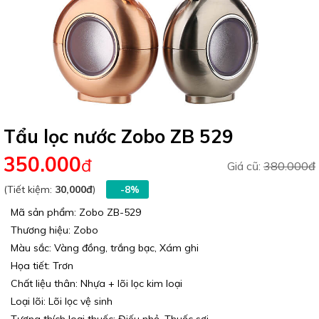
Tẩu lọc nước Zobo ZB 529
350.000
đ
Giá cũ:
380.000đ
(Tiết kiệm:
30,000đ
)
-8%
Mã sản phẩm: Zobo ZB-529
Thương hiệu: Zobo
Màu sắc: Vàng đồng, trắng bạc, Xám ghi
Họa tiết: Trơn
Chất liệu thân: Nhựa + lõi lọc kim loại
Loại lõi: Lõi lọc vệ sinh