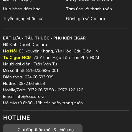
Mua hàng đảm bảo
Tạm ứng và thanh toán
Tuyển dụng nhân sự
Đánh giá về Cacara
BẬT LỬA - TẨU THUỐC - PHỤ KIỆN CIGAR
Hộ Kinh Doanh Cacara
Ha Nội
: 83 Nguyễn Khang, Yên Hòa, Cầu Giấy, HN
Tủ Cigar HCM
: 73 Ỷ Lan, Hiệp Tân, Tân Phú, HCM
Người đại diện : Trần Văn Tú
Mã số thuế: 8756233895-001
Điện thoại: 024.66.593.999
Hotline: 0972.66.58.58
Mobile/Zalo: 0972.66.58.58 - 0972.126.126
Email: info@cacara.vn
Mở cửa từ 8h30 -19h các ngày trong tuần
HOTLINE
Giải đáp thắc mắc & khiếu nại