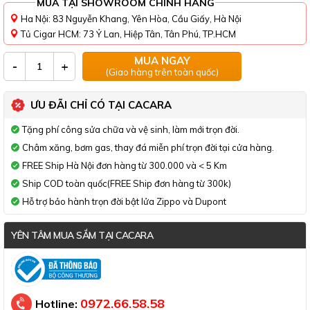
MUA TẠI SHOWROOM CHÍNH HÃNG
Ha Nội: 83 Nguyễn Khang, Yên Hòa, Cầu Giấy, Hà Nội
Tủ Cigar HCM: 73 Ỷ Lan, Hiệp Tân, Tân Phú, TP.HCM
MUA NGAY
-
+
(Giao hàng trên toàn quốc)
ƯU ĐÃI CHỈ CÓ TẠI CACARA
Tặng phí công sửa chữa và vệ sinh, làm mới trọn đời.
Châm xăng, bơm gas, thay đá miễn phí trọn đời tại cửa hàng.
FREE Ship Hà Nội đơn hàng từ 300.000 và < 5 Km
Ship COD toàn quốc(FREE Ship đơn hàng từ 300k)
Hỗ trợ bảo hành trọn đời bật lửa Zippo và Dupont
YÊN TÂM MUA SẮM TẠI CACARA
Đã thông báo Bộ Công Thương
0972.66.58.58
Hotline: