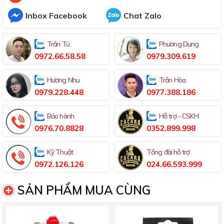
Inbox Facebook
Chat Zalo
Trần Tú
Phương Dung
0972.66.58.58
0979.309.619
Hương Nhu
Trần Hòa
0979.228.448
0977.388.186
Bảo hành
Hỗ trợ - CSKH
0976.70.8828
0352.899.998
Kỹ Thuật
Tổng đài hỗ trợ
0972.126.126
024.66.593.999
SẢN PHẨM MUA CÙNG