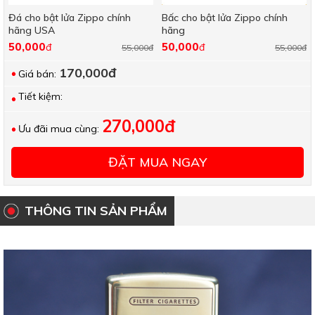
Đá cho bật lửa Zippo chính
Bấc cho bật lửa Zippo chính
hãng USA
hãng
50,000
50,000
đ
đ
55,000đ
55,000đ
170,000đ
Giá bán:
Tiết kiệm:
270,000đ
Ưu đãi mua cùng:
ĐẶT MUA NGAY
THÔNG TIN SẢN PHẨM