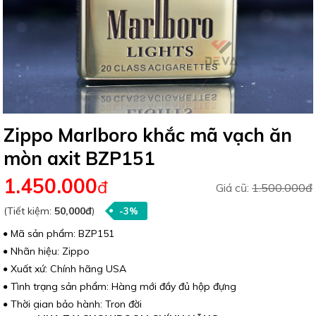
Zippo Marlboro khắc mã vạch ăn
mòn axit BZP151
1.450.000
đ
Giá cũ:
1.500.000đ
(Tiết kiệm:
50,000đ
)
-3%
Mã sản phẩm: BZP151
Nhãn hiệu: Zippo
Xuất xứ: Chính hãng USA
Tình trạng sản phẩm: Hàng mới đầy đủ hộp đựng
Thời gian bảo hành: Trọn đời