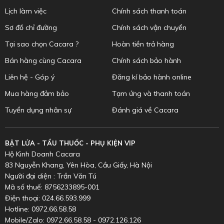
Lịch làm việc
Chính sách thanh toán
Sơ đồ chỉ đường
Chính sách vận chuyển
Tại sao chọn Cacara ?
Hoàn tiền trả hàng
Bán hàng cùng Cacara
Chính sách bảo hành
Liên hệ - Góp ý
Đăng kí bảo hành online
Mua hàng đảm bảo
Tạm ứng và thanh toán
Tuyển dụng nhân sự
Đánh giá về Cacara
BẬT LỬA - TẨU THUỐC - PHỤ KIỆN VIP
Hộ Kinh Doanh Cacara
83 Nguyễn Khang, Yên Hòa, Cầu Giấy, Hà Nội
Người đại diện : Trần Văn Tú
Mã số thuế: 8756233895-001
Điện thoại: 024.66.593.999
Hotline: 0972.66.58.58
Mobile/Zalo: 0972.66.58.58 - 0972.126.126