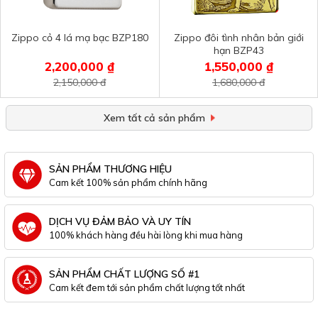
Zippo cỏ 4 lá mạ bạc BZP180
Zippo đôi tình nhân bản giới
hạn BZP43
2,200,000 ₫
1,550,000 ₫
2,150,000 đ
1,680,000 đ
Xem tất cả sản phẩm
SẢN PHẨM THƯƠNG HIỆU
Cam kết 100% sản phẩm chính hãng
DỊCH VỤ ĐẢM BẢO VÀ UY TÍN
100% khách hàng đều hài lòng khi mua hàng
SẢN PHẨM CHẤT LƯỢNG SỐ #1
Cam kết đem tới sản phẩm chất lượng tốt nhất