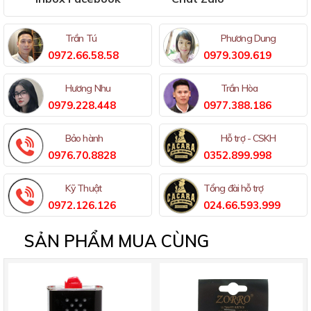
Trần Tú
Phương Dung
0972.66.58.58
0979.309.619
Hương Nhu
Trần Hòa
0979.228.448
0977.388.186
Bảo hành
Hỗ trợ - CSKH
0976.70.8828
0352.899.998
Kỹ Thuật
Tổng đài hỗ trợ
0972.126.126
024.66.593.999
SẢN PHẨM MUA CÙNG