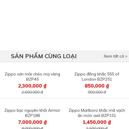
SẢN PHẨM CÙNG LOẠI
Xem tất cả >
Zippo sơn mài chéo mạ vàng
Zippo đồng khắc 555 of
BZP45
London BZP251
2,300,000 ₫
850,000 ₫
2,600,000 đ
900,000 đ
Zippo bạc nguyên khối Armor
Zippo Marlboro khắc mã vạch
BZP188
ăn mòn axit BZP151
7,000,000 ₫
1,450,000 ₫
8,000,000 đ
1,500,000 đ