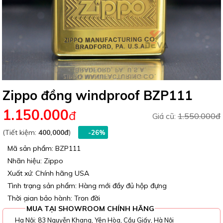
Zippo đồng windproof BZP111
1.150.000
đ
Giá cũ:
1.550.000đ
(Tiết kiệm:
400,000đ
)
-26%
Mã sản phẩm: BZP111
Nhãn hiệu: Zippo
Xuất xứ: Chính hãng USA
Tình trạng sản phẩm: Hàng mới đầy đủ hộp đựng
Thời gian bảo hành: Trọn đời
MUA TẠI SHOWROOM CHÍNH HÃNG
Ha Nội: 83 Nguyễn Khang, Yên Hòa, Cầu Giấy, Hà Nội