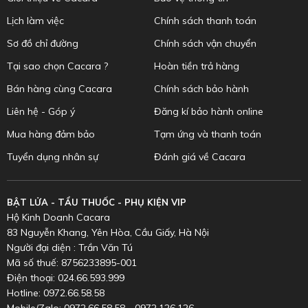
Lịch làm việc
Chính sách thanh toán
Sơ đồ chỉ đường
Chính sách vận chuyển
Tại sao chọn Cacara ?
Hoàn tiền trả hàng
Bán hàng cùng Cacara
Chính sách bảo hành
Liên hệ - Góp ý
Đăng kí bảo hành online
Mua hàng đảm bảo
Tạm ứng và thanh toán
Tuyển dụng nhân sự
Đánh giá về Cacara
BẬT LỬA - TẨU THUỐC - PHỤ KIỆN VIP
Hộ Kinh Doanh Cacara
83 Nguyễn Khang, Yên Hòa, Cầu Giấy, Hà Nội
Người đại diện : Trần Văn Tú
Mã số thuế: 8756233895-001
Điện thoại: 024.66.593.999
Hotline: 0972.66.58.58
Mobile/Zalo: 0972.66.58.58 - 0972.126.126