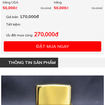
hãng USA
hãng
50,000
50,000
đ
đ
55,000đ
55,000đ
170,000đ
Giá bán:
Tiết kiệm:
270,000đ
Ưu đãi mua cùng:
ĐẶT MUA NGAY
THÔNG TIN SẢN PHẨM