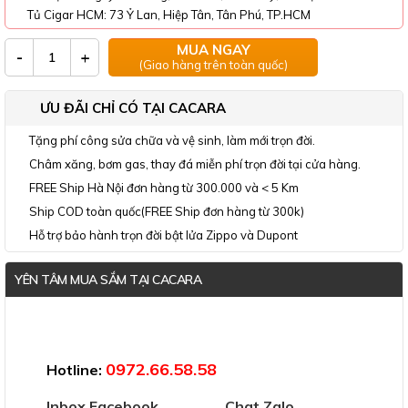
Tủ Cigar HCM: 73 Ỷ Lan, Hiệp Tân, Tân Phú, TP.HCM
MUA NGAY
-
+
(Giao hàng trên toàn quốc)
ƯU ĐÃI CHỈ CÓ TẠI CACARA
Tặng phí công sửa chữa và vệ sinh, làm mới trọn đời.
Châm xăng, bơm gas, thay đá miễn phí trọn đời tại cửa hàng.
FREE Ship Hà Nội đơn hàng từ 300.000 và < 5 Km
Ship COD toàn quốc(FREE Ship đơn hàng từ 300k)
Hỗ trợ bảo hành trọn đời bật lửa Zippo và Dupont
YÊN TÂM MUA SẮM TẠI CACARA
Đã thông báo Bộ Công Thương
0972.66.58.58
Hotline:
Inbox Facebook
Chat Zalo