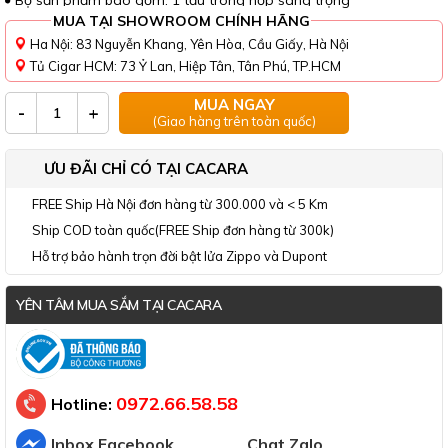
Bộ sản phẩm bao gồm: 1 tẩu trong hộp sang trọng
MUA TẠI SHOWROOM CHÍNH HÃNG
Ha Nội: 83 Nguyễn Khang, Yên Hòa, Cầu Giấy, Hà Nội
Tủ Cigar HCM: 73 Ỷ Lan, Hiệp Tân, Tân Phú, TP.HCM
MUA NGAY
-
+
(Giao hàng trên toàn quốc)
ƯU ĐÃI CHỈ CÓ TẠI CACARA
FREE Ship Hà Nội đơn hàng từ 300.000 và < 5 Km
Ship COD toàn quốc(FREE Ship đơn hàng từ 300k)
Hỗ trợ bảo hành trọn đời bật lửa Zippo và Dupont
YÊN TÂM MUA SẮM TẠI CACARA
Đã thông báo Bộ Công Thương
0972.66.58.58
Hotline:
Inbox Facebook
Chat Zalo