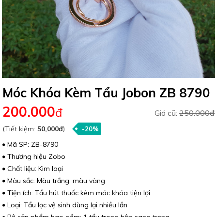
Móc Khóa Kèm Tẩu Jobon ZB 8790
200.000
đ
Giá cũ:
250.000đ
(Tiết kiệm:
50,000đ
)
-20%
Mã SP: ZB-8790
Thương hiệu Zobo
Chất liệu: Kim loại
Màu sắc: Màu trắng, màu vàng
Tiện ích: Tẩu hút thuốc kèm móc khóa tiện lợi
Loại: Tẩu lọc vệ sinh dùng lại nhiều lần