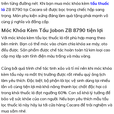
trên từng đường nét. Khi bạn mua móc khóa kèm
tẩu thuốc
lá
ZB 8790 tại Cacara sẽ được bọc trong chiếc hộp sang
trọng. Món phụ kiện xứng đáng làm quà tặng phái mạnh vô
cùng ý nghĩa và đẳng cấp.
Móc Khóa Kèm Tẩu Jobon ZB 8790 tiện lợi
Với móc khóa kèm tẩu lọc thuốc lá rất phù hợp mang theo
bên mình. Bạn có thể móc vào chùm chìa khóa xe máy, oto
đều được. Sản phẩm được chế tác hoàn toàn từ kim loại cao
cấp mạ lớp sơn tĩnh điện màu trắng và màu vàng.
Cũng bởi quá trình chế tác tinh xảo và tỉ mỉ nên khi móc khóa
kèm tẩu này ra mắt thị trường được rất nhiều quý ông lịch
lãm yêu thích. Đặc biệt, bộ phận lõi lọc vệ sinh dùng lại nhiều
lần vô cùng tiện lợi mà khả năng thanh lọc chất độc hại có
trong khói thuốc lá đạt ngưỡng 60%. Con số khá lý tưởng để
bảo vệ sức khỏe của con người. Nếu bạn yêu thích mẫu tẩu
lọc thuốc lá này hãy lui tới cửa hàng Cacara để trải nghiệm và
mua sắm nhé.