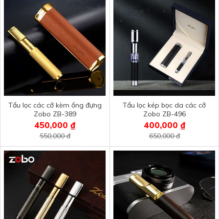
Tẩu lọc các cỡ kèm ống đựng
Tẩu lọc kép bọc da các cỡ
Zobo ZB-389
Zobo ZB-496
450,000 ₫
400,000 ₫
550,000 đ
650,000 đ