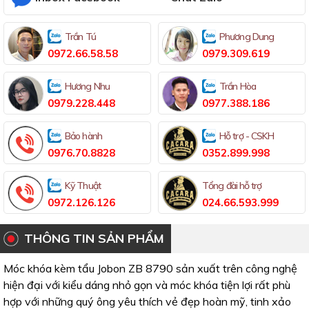
Trần Tú
Phương Dung
0972.66.58.58
0979.309.619
Hương Nhu
Trần Hòa
0979.228.448
0977.388.186
Bảo hành
Hỗ trợ - CSKH
0976.70.8828
0352.899.998
Kỹ Thuật
Tổng đài hỗ trợ
0972.126.126
024.66.593.999
THÔNG TIN SẢN PHẨM
Móc khóa kèm tẩu Jobon ZB 8790 sản xuất trên công nghệ
hiện đại với kiểu dáng nhỏ gọn và móc khóa tiện lợi rất phù
hợp với những quý ông yêu thích vẻ đẹp hoàn mỹ, tinh xảo