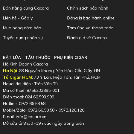
Bán hàng cùng Cacara
Chính sách bảo hành
Liên hệ - Góp ý
Đăng kí bảo hành online
Mua hàng đảm bảo
Tạm ứng và thanh toán
Tuyển dụng nhân sự
Đánh giá về Cacara
BẬT LỬA - TẨU THUỐC - PHỤ KIỆN CIGAR
Hộ Kinh Doanh Cacara
Ha Nội
: 83 Nguyễn Khang, Yên Hòa, Cầu Giấy, HN
Tủ Cigar HCM
: 73 Ỷ Lan, Hiệp Tân, Tân Phú, HCM
Người đại diện : Trần Văn Tú
Mã số thuế: 8756233895-001
Điện thoại: 024.66.593.999
Hotline: 0972.66.58.58
Mobile/Zalo: 0972.66.58.58 - 0972.126.126
Email: info@cacara.vn
Mở cửa từ 8h30 -19h các ngày trong tuần