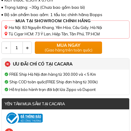
Kích thước: 6,3cm x 0,7cm
Trọng lượng: ~30g (Chưa bao gồm bao bì)
Bộ sản phẩm bao gồm: 1 tẩu lọc chính hãng Bopps
MUA TẠI SHOWROOM CHÍNH HÃNG
Ha Nội: 83 Nguyễn Khang, Yên Hòa, Cầu Giấy, Hà Nội
Tủ Cigar HCM: 73 Ỷ Lan, Hiệp Tân, Tân Phú, TP.HCM
MUA NGAY
-
+
(Giao hàng trên toàn quốc)
ƯU ĐÃI CHỈ CÓ TẠI CACARA
FREE Ship Hà Nội đơn hàng từ 300.000 và < 5 Km
Ship COD toàn quốc(FREE Ship đơn hàng từ 300k)
Hỗ trợ bảo hành trọn đời bật lửa Zippo và Dupont
YÊN TÂM MUA SẮM TẠI CACARA
Đã thông báo Bộ Công Thương