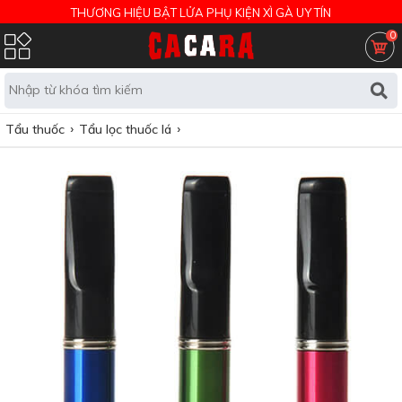
THƯƠNG HIỆU BẬT LỬA PHỤ KIỆN XÌ GÀ UY TÍN
0
Tẩu thuốc
Tẩu lọc thuốc lá