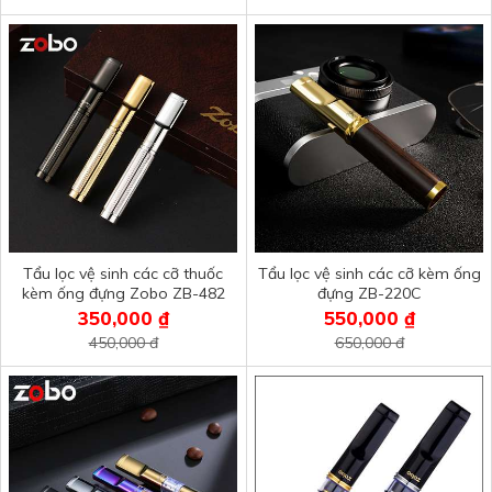
Tẩu lọc vệ sinh các cỡ thuốc
Tẩu lọc vệ sinh các cỡ kèm ống
kèm ống đựng Zobo ZB-482
đựng ZB-220C
350,000 ₫
550,000 ₫
450,000 đ
650,000 đ