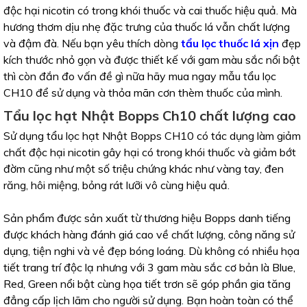
độc hại nicotin có trong khói thuốc và cai thuốc hiệu quả. Mà
hương thơm dịu nhẹ đặc trưng của thuốc lá vẫn chất lượng
và đậm đà. Nếu bạn yêu thích dòng
tẩu lọc thuốc lá xịn
đẹp
kích thước nhỏ gọn và được thiết kế với gam màu sắc nổi bật
thì còn đắn đo vấn đề gì nữa hãy mua ngay mẫu tẩu lọc
CH10 để sử dụng và thỏa mãn cơn thèm thuốc của mình.
Tẩu lọc hạt Nhật Bopps Ch10 chất lượng cao
Sử dụng tẩu lọc hạt Nhật Bopps CH10 có tác dụng làm giảm
chất độc hại nicotin gây hại có trong khói thuốc và giảm bớt
đờm cũng như một số triệu chứng khác như vàng tay, đen
răng, hôi miệng, bỏng rát lưỡi vô cùng hiệu quả.
Sản phẩm được sản xuất từ thương hiệu Bopps danh tiếng
được khách hàng đánh giá cao về chất lượng, công năng sử
dụng, tiện nghi và vẻ đẹp bóng loáng. Dù không có nhiều họa
tiết trang trí độc lạ nhưng với 3 gam màu sắc cơ bản là Blue,
Red, Green nổi bật cùng họa tiết trơn sẽ góp phần gia tăng
đẳng cấp lịch lãm cho người sử dụng. Bạn hoàn toàn có thể