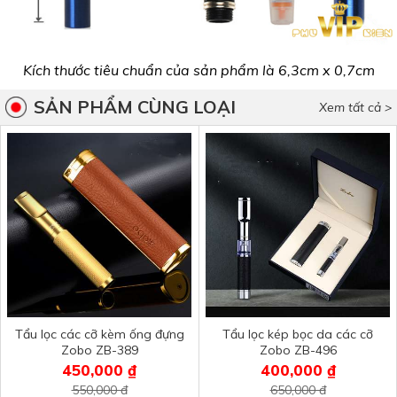
Kích thước tiêu chuẩn của sản phẩm là 6,3cm x 0,7cm
SẢN PHẨM CÙNG LOẠI
Xem tất cả >
Tẩu lọc các cỡ kèm ống đựng
Tẩu lọc kép bọc da các cỡ
Zobo ZB-389
Zobo ZB-496
450,000 ₫
400,000 ₫
550,000 đ
650,000 đ