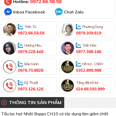
0972.66.58.58
Hotline:
Inbox Facebook
Chat Zalo
Trần Tú
Phương Dung
0972.66.58.58
0979.309.619
Hương Nhu
Trần Hòa
0979.228.448
0977.388.186
Bảo hành
Hỗ trợ - CSKH
0976.70.8828
0352.899.998
Kỹ Thuật
Tổng đài hỗ trợ
0972.126.126
024.66.593.999
THÔNG TIN SẢN PHẨM
Tẩu lọc hạt Nhật Bopps CH10 có tác dụng làm giảm chất