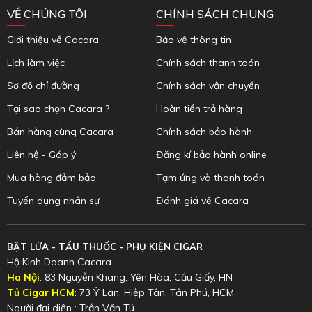
VỀ CHÚNG TÔI
CHÍNH SÁCH CHUNG
Giới thiệu về Cacara
Bảo vệ thông tin
Lịch làm việc
Chính sách thanh toán
Sơ đồ chỉ đường
Chính sách vận chuyển
Tại sao chọn Cacara ?
Hoàn tiền trả hàng
Bán hàng cùng Cacara
Chính sách bảo hành
Liên hệ - Góp ý
Đăng kí bảo hành online
Mua hàng đảm bảo
Tạm ứng và thanh toán
Tuyển dụng nhân sự
Đánh giá về Cacara
BẬT LỬA - TẨU THUỐC - PHỤ KIỆN CIGAR
Hộ Kinh Doanh Cacara
Ha Nội
: 83 Nguyễn Khang, Yên Hòa, Cầu Giấy, HN
Tủ Cigar HCM
: 73 Ỷ Lan, Hiệp Tân, Tân Phú, HCM
Người đại diện : Trần Văn Tú