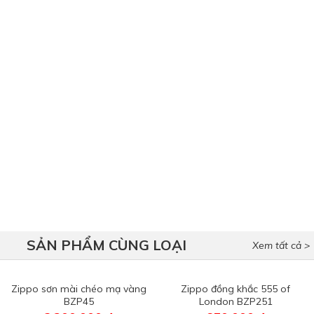
SẢN PHẨM CÙNG LOẠI
Xem tất cả >
Zippo sơn mài chéo mạ vàng
Zippo đồng khắc 555 of
BZP45
London BZP251