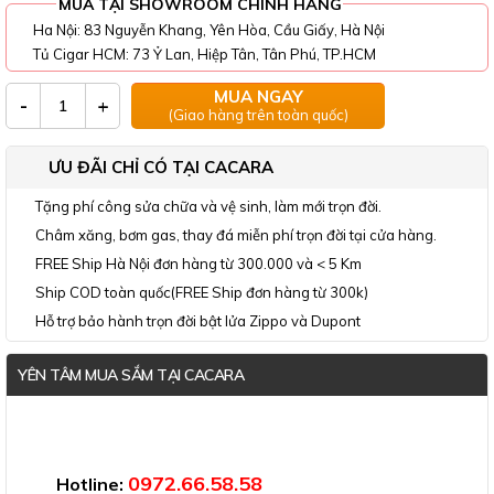
MUA TẠI SHOWROOM CHÍNH HÃNG
Ha Nội: 83 Nguyễn Khang, Yên Hòa, Cầu Giấy, Hà Nội
Tủ Cigar HCM: 73 Ỷ Lan, Hiệp Tân, Tân Phú, TP.HCM
MUA NGAY
-
+
(Giao hàng trên toàn quốc)
ƯU ĐÃI CHỈ CÓ TẠI CACARA
Tặng phí công sửa chữa và vệ sinh, làm mới trọn đời.
Châm xăng, bơm gas, thay đá miễn phí trọn đời tại cửa hàng.
FREE Ship Hà Nội đơn hàng từ 300.000 và < 5 Km
Ship COD toàn quốc(FREE Ship đơn hàng từ 300k)
Hỗ trợ bảo hành trọn đời bật lửa Zippo và Dupont
YÊN TÂM MUA SẮM TẠI CACARA
Đã thông báo Bộ Công Thương
0972.66.58.58
Hotline: