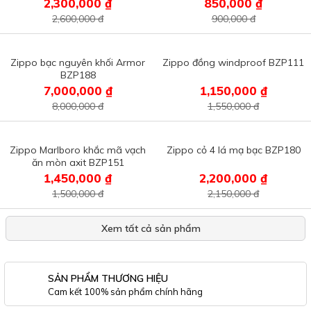
2,300,000 ₫
850,000 ₫
2,600,000 đ
900,000 đ
Zippo bạc nguyên khối Armor
Zippo đồng windproof BZP111
BZP188
7,000,000 ₫
1,150,000 ₫
8,000,000 đ
1,550,000 đ
Zippo Marlboro khắc mã vạch
Zippo cỏ 4 lá mạ bạc BZP180
ăn mòn axit BZP151
1,450,000 ₫
2,200,000 ₫
1,500,000 đ
2,150,000 đ
Xem tất cả sản phẩm
SẢN PHẨM THƯƠNG HIỆU
Cam kết 100% sản phẩm chính hãng