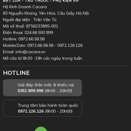
BẬT LỬA - TẨU THUỐC - PHỤ KIỆN VIP
Hộ Kinh Doanh Cacara
83 Nguyễn Khang, Yên Hòa, Cầu Giấy, Hà Nội
Người đại diện : Trần Văn Tú
Mã số thuế: 8756233895-001
Điện thoại: 024.66.593.999
Hotline: 0972.66.58.58
Mobile/Zalo: 0972.66.58.58 - 0972.126.126
Email: info@cacara.vn
Mở cửa từ 8h30 -19h các ngày trong tuần
HOTLINE
Giải đáp thắc mắc & khiếu nại
0352.899.998
(8h00 - 20h00)
Trung tâm bảo hành toàn quốc
0972.126.126
(8h00 - 20h00)