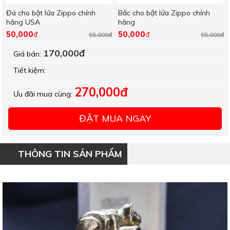
Đá cho bật lửa Zippo chính
Bấc cho bật lửa Zippo chính
hãng USA
hãng
50,000
50,000
đ
đ
55,000đ
55,000đ
170,000đ
Giá bán:
Tiết kiệm:
270,000đ
Ưu đãi mua cùng:
ĐẶT MUA NGAY
THÔNG TIN SẢN PHẨM