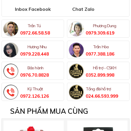
Inbox Facebook
Chat Zalo
Trần Tú
Phương Dung
0972.66.58.58
0979.309.619
Hương Nhu
Trần Hòa
0979.228.448
0977.388.186
Bảo hành
Hỗ trợ - CSKH
0976.70.8828
0352.899.998
Kỹ Thuật
Tổng đài hỗ trợ
0972.126.126
024.66.593.999
SẢN PHẨM MUA CÙNG