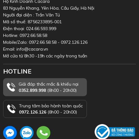
Hộ Kinh Doanh Cacara
83 Nguyễn Khang, Yên Hòa, Cầu Giấy, Hà Nội
Người đại diện : Trần Văn Tú
Mã số thuế: 8756233895-001
Điện thoại: 024.66.593.999
Hotline: 0972.66.58.58
Mobile/Zalo: 0972.66.58.58 - 0972.126.126
Email: info@cacara.vn
Mở cửa từ 8h30 -19h các ngày trong tuần
HOTLINE
Giải đáp thắc mắc & khiếu nại
0352.899.998
(8h00 - 20h00)
Trung tâm bảo hành toàn quốc
0972.126.126
(8h00 - 20h00)