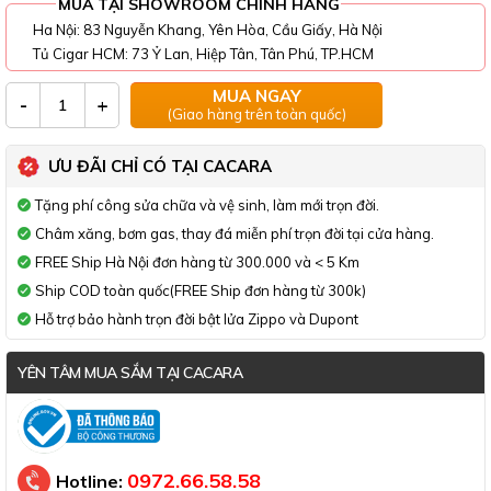
MUA TẠI SHOWROOM CHÍNH HÃNG
Ha Nội: 83 Nguyễn Khang, Yên Hòa, Cầu Giấy, Hà Nội
Tủ Cigar HCM: 73 Ỷ Lan, Hiệp Tân, Tân Phú, TP.HCM
MUA NGAY
-
+
(Giao hàng trên toàn quốc)
ƯU ĐÃI CHỈ CÓ TẠI CACARA
Tặng phí công sửa chữa và vệ sinh, làm mới trọn đời.
Châm xăng, bơm gas, thay đá miễn phí trọn đời tại cửa hàng.
FREE Ship Hà Nội đơn hàng từ 300.000 và < 5 Km
Ship COD toàn quốc(FREE Ship đơn hàng từ 300k)
Hỗ trợ bảo hành trọn đời bật lửa Zippo và Dupont
YÊN TÂM MUA SẮM TẠI CACARA
Đã thông báo Bộ Công Thương
0972.66.58.58
Hotline: