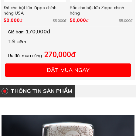
Đá cho bật lửa Zippo chính
Bấc cho bật lửa Zippo chính
hãng USA
hãng
50,000
50,000
đ
đ
55,000đ
55,000đ
170,000đ
Giá bán:
Tiết kiệm:
270,000đ
Ưu đãi mua cùng:
ĐẶT MUA NGAY
THÔNG TIN SẢN PHẨM