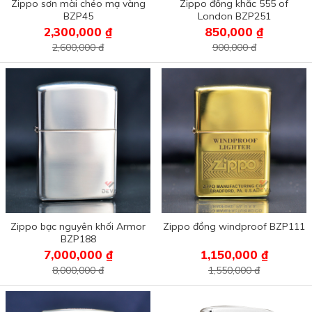
Zippo sơn mài chéo mạ vàng
Zippo đồng khắc 555 of
BZP45
London BZP251
2,300,000 ₫
850,000 ₫
2,600,000 đ
900,000 đ
Zippo bạc nguyên khối Armor
Zippo đồng windproof BZP111
BZP188
7,000,000 ₫
1,150,000 ₫
8,000,000 đ
1,550,000 đ