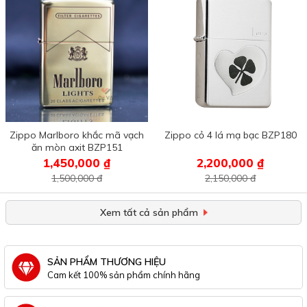
Zippo Marlboro khắc mã vạch
Zippo cỏ 4 lá mạ bạc BZP180
ăn mòn axit BZP151
1,450,000 ₫
2,200,000 ₫
1,500,000 đ
2,150,000 đ
Xem tất cả sản phẩm
SẢN PHẨM THƯƠNG HIỆU
Cam kết 100% sản phẩm chính hãng