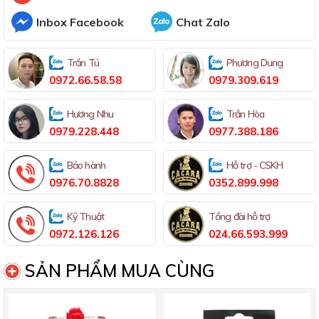
Inbox Facebook
Chat Zalo
Trần Tú
Phương Dung
0972.66.58.58
0979.309.619
Hương Nhu
Trần Hòa
0979.228.448
0977.388.186
Bảo hành
Hỗ trợ - CSKH
0976.70.8828
0352.899.998
Kỹ Thuật
Tổng đài hỗ trợ
0972.126.126
024.66.593.999
SẢN PHẨM MUA CÙNG