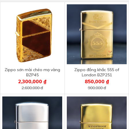
Zippo sơn mài chéo mạ vàng
Zippo đồng khắc 555 of
BZP45
London BZP251
2,300,000 ₫
850,000 ₫
2,600,000 đ
900,000 đ