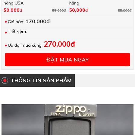
hãng USA
hãng
50,000
50,000
đ
đ
55,000đ
55,000đ
170,000đ
Giá bán:
Tiết kiệm:
270,000đ
Ưu đãi mua cùng:
ĐẶT MUA NGAY
THÔNG TIN SẢN PHẨM