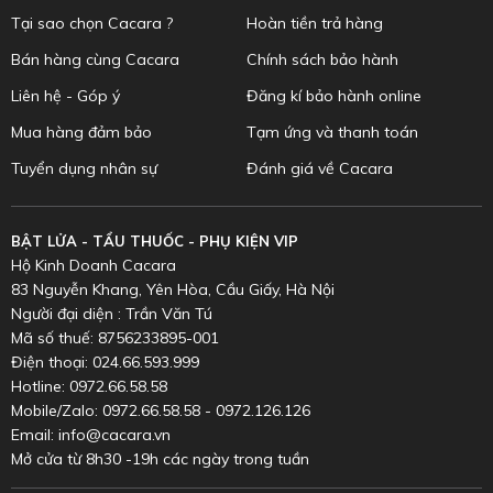
Tại sao chọn Cacara ?
Hoàn tiền trả hàng
Bán hàng cùng Cacara
Chính sách bảo hành
Liên hệ - Góp ý
Đăng kí bảo hành online
Mua hàng đảm bảo
Tạm ứng và thanh toán
Tuyển dụng nhân sự
Đánh giá về Cacara
BẬT LỬA - TẨU THUỐC - PHỤ KIỆN VIP
Hộ Kinh Doanh Cacara
83 Nguyễn Khang, Yên Hòa, Cầu Giấy, Hà Nội
Người đại diện : Trần Văn Tú
Mã số thuế: 8756233895-001
Điện thoại: 024.66.593.999
Hotline: 0972.66.58.58
Mobile/Zalo: 0972.66.58.58 - 0972.126.126
Email: info@cacara.vn
Mở cửa từ 8h30 -19h các ngày trong tuần