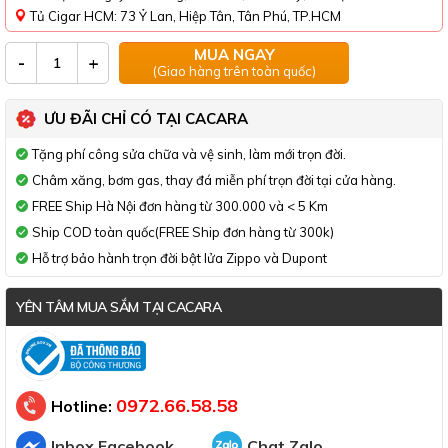
Tủ Cigar HCM: 73 Ỷ Lan, Hiệp Tân, Tân Phú, TP.HCM
MUA NGAY
-
+
(Giao hàng trên toàn quốc)
ƯU ĐÃI CHỈ CÓ TẠI CACARA
Tặng phí công sửa chữa và vệ sinh, làm mới trọn đời.
Châm xăng, bơm gas, thay đá miễn phí trọn đời tại cửa hàng.
FREE Ship Hà Nội đơn hàng từ 300.000 và < 5 Km
Ship COD toàn quốc(FREE Ship đơn hàng từ 300k)
Hỗ trợ bảo hành trọn đời bật lửa Zippo và Dupont
YÊN TÂM MUA SẮM TẠI CACARA
Đã thông báo Bộ Công Thương
0972.66.58.58
Hotline:
Inbox Facebook
Chat Zalo