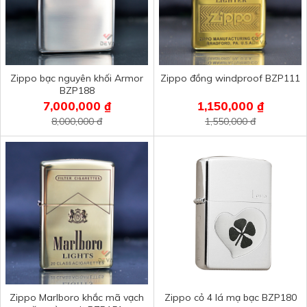
Zippo bạc nguyên khối Armor
Zippo đồng windproof BZP111
BZP188
7,000,000 ₫
1,150,000 ₫
8,000,000 đ
1,550,000 đ
Zippo Marlboro khắc mã vạch
Zippo cỏ 4 lá mạ bạc BZP180