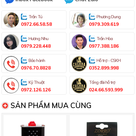
Trần Tú
Phương Dung
0972.66.58.58
0979.309.619
Hương Nhu
Trần Hòa
0979.228.448
0977.388.186
Bảo hành
Hỗ trợ - CSKH
0976.70.8828
0352.899.998
Kỹ Thuật
Tổng đài hỗ trợ
0972.126.126
024.66.593.999
SẢN PHẨM MUA CÙNG