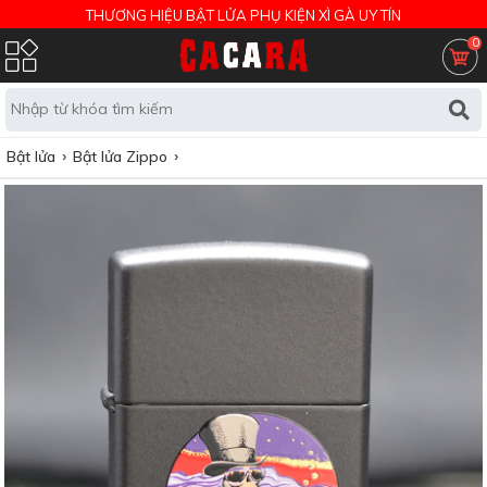
THƯƠNG HIỆU BẬT LỬA PHỤ KIỆN XÌ GÀ UY TÍN
0
Bật lửa
Bật lửa Zippo