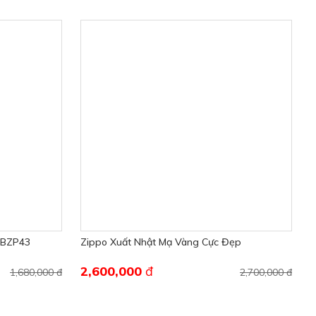
n BZP43
Zippo Xuất Nhật Mạ Vàng Cực Đẹp
2,600,000
đ
1,680,000 đ
2,700,000 đ