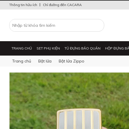
Thông tin hữu ích
Chỉ đường đến CACARA
TRANG CHỦ
SET PHỤ KIỆN
TỦ ĐỰNG BẢO QUẢN
HỘP ĐỰNG B
Trang chủ
Bật lửa
Bật lửa Zippo