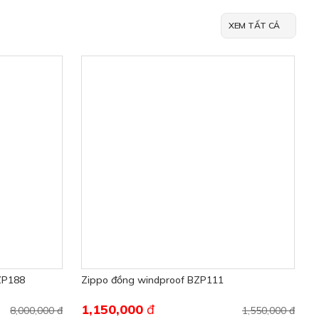
XEM TẤT CẢ
ZP188
Zippo đồng windproof BZP111
1,150,000
đ
8,000,000 đ
1,550,000 đ