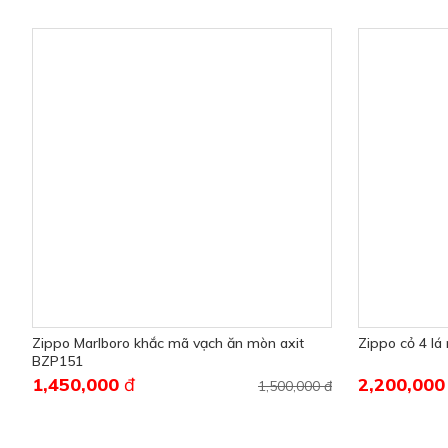
Zippo Marlboro khắc mã vạch ăn mòn axit
Zippo cỏ 4 l
BZP151
1,450,000
đ
2,200,00
1,500,000 đ