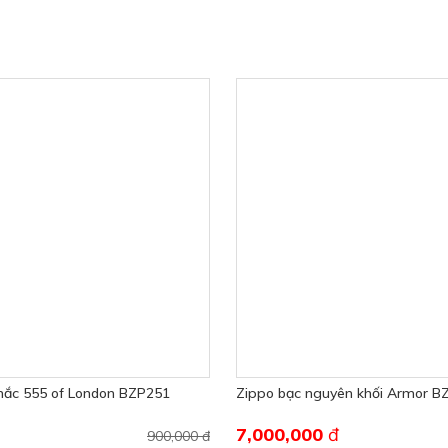
hắc 555 of London BZP251
Zippo bạc nguyên khối Armor B
7,000,000
đ
900,000 đ