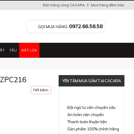
Bán hàng cùng CACARA
Mua hàng đảm bảo
0
0972.66.58.58
GỌI MUA HÀNG:
ẮT
TẨU
BẬT LỬA
4 ZPC216
YÊN TÂM MUA SẮM TẠI CACARA
Tiết kiệm:
Đã thông báo Bộ Công Thương
Đội ngũ tư vấn chuyên sâu
An toàn vận chuyển
Thanh toán thuận tiện
Sản phẩm 100% chính hãng