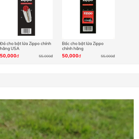
Đá cho bật lửa Zippo chính
Bấc cho bật lửa Zippo
hãng USA
chính hãng
50,000
50,000
đ
đ
55,000đ
55,000đ