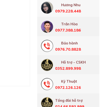
Hương Nhu
0979.228.448
Trần Hòa
0977.388.186
Bảo hành
0976.70.8828
Hỗ trợ - CSKH
0352.899.998
Kỹ Thuật
0972.126.126
Tổng đài hỗ trợ
024.66.593.999