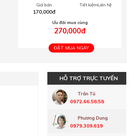
Giá bán
Tiết kiệmLiên hệ
170,000đ
Ưu đãi mua cùng
270,000đ
ĐẶT MUA NGAY
HỖ TRỢ TRỰC TUYẾN
Trần Tú
0972.66.58.58
Phương Dung
0979.309.619