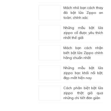
Mách nhỏ bạn cách thay
đá bật lửa Zippo an
toàn, chính xác
Những mẫu bật lửa
zippo cổ được yêu thích
nhất thế giới
Mách bạn cách nhận
biết bật lửa Zippo chính
hãng chuẩn nhất
Những mẫu bật lửa
zippo bạc khối nổi bật,
đẹp mắt hiện nay
Cách phân biệt bật lửa
zippo thật giả qua
những chi tiết đơn giản