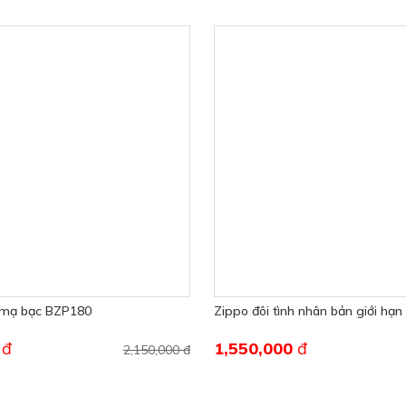
á mạ bạc BZP180
Zippo đôi tình nhân bản giới hạ
0
đ
1,550,000
đ
2,150,000 đ