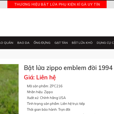
THƯƠNG HIỆU BẬT LỬA PHỤ KIỆN XÌ GÀ UY TÍN
ẢO QUẢN
BAO DA
ỐNG ĐỰNG
GẠT TÀN
BẬT LỬA KHÒ
DỤNG CỤ C
Bật lửa zippo emblem đời 199
Giá: Liên hệ
Mã sản phẩm: ZPC216
Nhãn hiệu: Zippo
Xuất xứ: Chính hãng USA
Tình trạng sản phẩm: Liên hệ trực tiếp
Thời gian bảo hành: Trọn đời