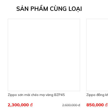
SẢN PHẨM CÙNG LOẠI
Zippo sơn mài chéo mạ vàng BZP45
Zippo đồng k
2,300,000
đ
850,000
đ
2,600,000 đ