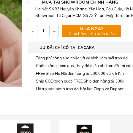
MUA TẠI SHOWROOM CHÍNH HÃNG
Ha Nội: Số 83 Nguyễn Khang, Yên Hòa, Cầu Giấy, Hà N
Showroom Tủ Cigar HCM: Số 73 Ỷ Lan, Hiệp Tân, Tân P
MUA NGAY
-
+
(Giao hàng trên toàn quốc)
ƯU ĐÃI CHỈ CÓ TẠI CACARA
Tặng phí công sửa chữa và vệ sinh, làm mới trọn đời.
Châm xăng, bơm gas, thay đá miễn phí trọn đời tại cửa
FREE Ship Hà Nội đơn hàng từ 300.000 và < 5 Km
Ship COD toàn quốc(FREE Ship đơn hàng từ 300k)
Hỗ trợ bảo hành trọn đời bật lửa Zippo và Dupont