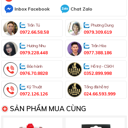
Inbox Facebook
Chat Zalo
Trần Tú
Phương Dung
0972.66.58.58
0979.309.619
Hương Nhu
Trần Hòa
0979.228.448
0977.388.186
Bảo hành
Hỗ trợ - CSKH
0976.70.8828
0352.899.998
Kỹ Thuật
Tổng đài hỗ trợ
0972.126.126
024.66.593.999
SẢN PHẨM MUA CÙNG