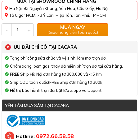
MUA TẠI SHOWROOM CHÍNH HÃNG
Ha Nội: 83 Nguyễn Khang, Yên Hòa, Cầu Giấy, Hà Nội
Tủ Cigar HCM: 73 Ỷ Lan, Hiệp Tân, Tân Phú, TP.HCM
MUA NGAY
-
+
(Giao hàng trên toàn quốc)
ƯU ĐÃI CHỈ CÓ TẠI CACARA
Tặng phí công sửa chữa và vệ sinh, làm mới trọn đời.
Châm xăng, bơm gas, thay đá miễn phí trọn đời tại cửa hàng.
FREE Ship Hà Nội đơn hàng từ 300.000 và < 5 Km
Ship COD toàn quốc(FREE Ship đơn hàng từ 300k)
Hỗ trợ bảo hành trọn đời bật lửa Zippo và Dupont
YÊN TÂM MUA SẮM TẠI CACARA
Đã thông báo Bộ Công Thương
0972.66.58.58
Hotline: