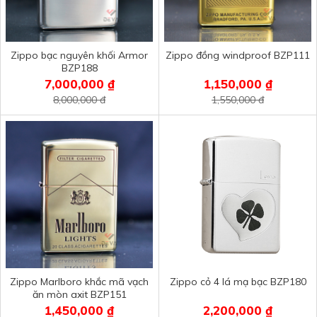
Zippo bạc nguyên khối Armor
Zippo đồng windproof BZP111
BZP188
7,000,000 ₫
1,150,000 ₫
8,000,000 đ
1,550,000 đ
Zippo Marlboro khắc mã vạch
Zippo cỏ 4 lá mạ bạc BZP180
ăn mòn axit BZP151
1,450,000 ₫
2,200,000 ₫