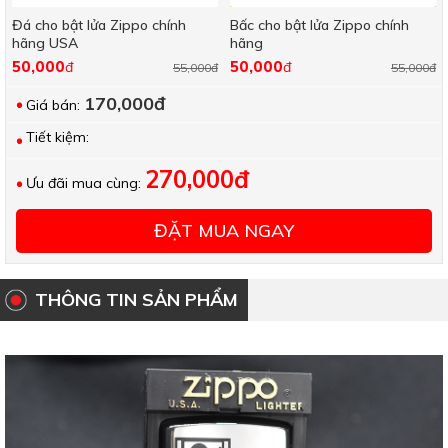
Đá cho bật lửa Zippo chính
Bấc cho bật lửa Zippo chính
hãng USA
hãng
50,000
50,000
đ
đ
55,000đ
55,000đ
170,000đ
Giá bán:
Tiết kiệm:
270,000đ
Ưu đãi mua cùng:
ĐẶT MUA NGAY
THÔNG TIN SẢN PHẨM