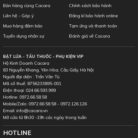
Bán hàng cùng Cacara
Chính sách bảo hành
Liên hệ - Góp ý
Đăng kí bảo hành online
Mua hàng đảm bảo
Tạm ứng và thanh toán
Tuyển dụng nhân sự
Đánh giá về Cacara
BẬT LỬA - TẨU THUỐC - PHỤ KIỆN VIP
Hộ Kinh Doanh Cacara
83 Nguyễn Khang, Yên Hòa, Cầu Giấy, Hà Nội
Người đại diện : Trần Văn Tú
Mã số thuế: 8756233895-001
Điện thoại: 024.66.593.999
Hotline: 0972.66.58.58
Mobile/Zalo: 0972.66.58.58 - 0972.126.126
Email: info@cacara.vn
Mở cửa từ 8h30 -19h các ngày trong tuần
HOTLINE