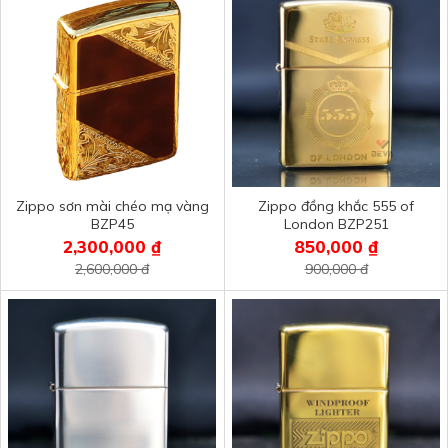
Zippo sơn mài chéo mạ vàng
Zippo đồng khắc 555 of
BZP45
London BZP251
2,300,000 ₫
850,000 ₫
2,600,000 đ
900,000 đ