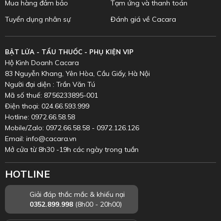
Tuyển dụng nhân sự
Đánh giá về Cacara
BẬT LỬA - TẨU THUỐC - PHỤ KIỆN VIP
Hộ Kinh Doanh Cacara
83 Nguyễn Khang, Yên Hòa, Cầu Giấy, Hà Nội
Người đại diện : Trần Văn Tú
Mã số thuế: 8756233895-001
Điện thoại: 024.66.593.999
Hotline: 0972.66.58.58
Mobile/Zalo: 0972.66.58.58 - 0972.126.126
Email: info@cacara.vn
Mở cửa từ 8h30 -19h các ngày trong tuần
HOTLINE
Giải đáp thắc mắc & khiếu nại
0352.899.998
(8h00 - 20h00)
Trung tâm bảo hành toàn quốc
0972.126.126
(8h00 - 20h00)