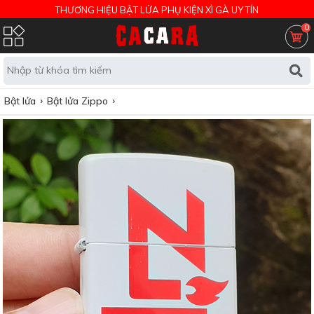
THƯƠNG HIỆU BẬT LỬA PHỤ KIỆN XÌ GÀ UY TÍN
0
Bật lửa
Bật lửa Zippo