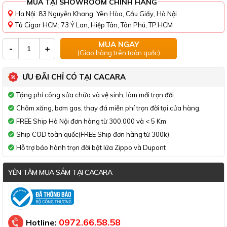
MUA TẠI SHOWROOM CHÍNH HÃNG
Ha Nội: 83 Nguyễn Khang, Yên Hòa, Cầu Giấy, Hà Nội
Tủ Cigar HCM: 73 Ỷ Lan, Hiệp Tân, Tân Phú, TP.HCM
MUA NGAY
-
+
(Giao hàng trên toàn quốc)
ƯU ĐÃI CHỈ CÓ TẠI CACARA
Tặng phí công sửa chữa và vệ sinh, làm mới trọn đời.
Châm xăng, bơm gas, thay đá miễn phí trọn đời tại cửa hàng.
FREE Ship Hà Nội đơn hàng từ 300.000 và < 5 Km
Ship COD toàn quốc(FREE Ship đơn hàng từ 300k)
Hỗ trợ bảo hành trọn đời bật lửa Zippo và Dupont
YÊN TÂM MUA SẮM TẠI CACARA
Đã thông báo Bộ Công Thương
0972.66.58.58
Hotline: