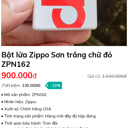
Bật lửa Zippo Sơn trắng chữ đỏ
ZPN162
900.000
đ
Giá cũ:
1.030.000đ
(Tiết kiệm:
130,000đ
)
-13%
Mã sản phẩm: ZPN162
Nhãn hiệu: Zippo
Xuất xứ: Chính hãng USA
Tình trạng sản phẩm: Hàng mới đầy đủ hộp đựng
Thời gian bảo hành: Trọn đời