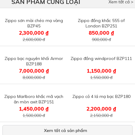
Zippo sơn mài chéo mạ vàng
Zippo đồng khắc 555 of
BZP45
London BZP251
2,300,000 ₫
850,000 ₫
2,600,000 đ
900,000 đ
Zippo bạc nguyên khối Armor
Zippo đồng windproof BZP111
BZP188
7,000,000 ₫
1,150,000 ₫
8,000,000 đ
1,550,000 đ
Zippo Marlboro khắc mã vạch
Zippo cỏ 4 lá mạ bạc BZP180
ăn mòn axit BZP151
1,450,000 ₫
2,200,000 ₫
1,500,000 đ
2,150,000 đ
Xem tất cả sản phẩm