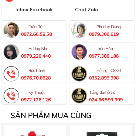
Inbox Facebook
Chat Zalo
Trần Tú
Phương Dung
0972.66.58.58
0979.309.619
Hương Nhu
Trần Hòa
0979.228.448
0977.388.186
Bảo hành
Hỗ trợ - CSKH
0976.70.8828
0352.899.998
Kỹ Thuật
Tổng đài hỗ trợ
0972.126.126
024.66.593.999
SẢN PHẨM MUA CÙNG