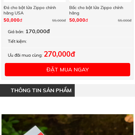
Đá cho bật lửa Zippo chính
Bấc cho bật lửa Zippo chính
hãng USA
hãng
50,000
50,000
đ
đ
55,000đ
55,000đ
170,000đ
Giá bán:
Tiết kiệm:
270,000đ
Ưu đãi mua cùng:
ĐẶT MUA NGAY
THÔNG TIN SẢN PHẨM