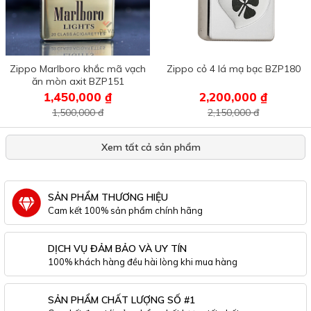
Zippo Marlboro khắc mã vạch
Zippo cỏ 4 lá mạ bạc BZP180
ăn mòn axit BZP151
1,450,000 ₫
2,200,000 ₫
1,500,000 đ
2,150,000 đ
Xem tất cả sản phẩm
SẢN PHẨM THƯƠNG HIỆU
Cam kết 100% sản phẩm chính hãng
DỊCH VỤ ĐẢM BẢO VÀ UY TÍN
100% khách hàng đều hài lòng khi mua hàng
SẢN PHẨM CHẤT LƯỢNG SỐ #1