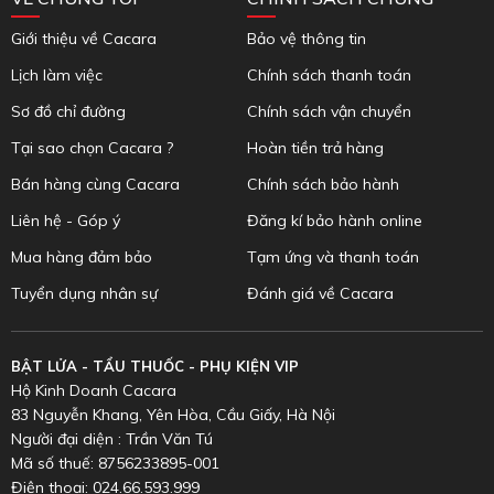
Giới thiệu về Cacara
Bảo vệ thông tin
Lịch làm việc
Chính sách thanh toán
Sơ đồ chỉ đường
Chính sách vận chuyển
Tại sao chọn Cacara ?
Hoàn tiền trả hàng
Bán hàng cùng Cacara
Chính sách bảo hành
Liên hệ - Góp ý
Đăng kí bảo hành online
Mua hàng đảm bảo
Tạm ứng và thanh toán
Tuyển dụng nhân sự
Đánh giá về Cacara
BẬT LỬA - TẨU THUỐC - PHỤ KIỆN VIP
Hộ Kinh Doanh Cacara
83 Nguyễn Khang, Yên Hòa, Cầu Giấy, Hà Nội
Người đại diện : Trần Văn Tú
Mã số thuế: 8756233895-001
Điện thoại: 024.66.593.999