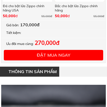
Đá cho bật lửa Zippo chính
Bấc cho bật lửa Zippo chính
hãng USA
hãng
50,000
50,000
đ
đ
55,000đ
55,000đ
170,000đ
Giá bán:
Tiết kiệm:
270,000đ
Ưu đãi mua cùng:
ĐẶT MUA NGAY
THÔNG TIN SẢN PHẨM