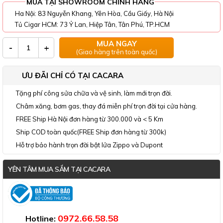
MUA TẠI SHOWROOM CHÍNH HÃNG
Ha Nội: 83 Nguyễn Khang, Yên Hòa, Cầu Giấy, Hà Nội
Tủ Cigar HCM: 73 Ỷ Lan, Hiệp Tân, Tân Phú, TP.HCM
MUA NGAY
-
+
(Giao hàng trên toàn quốc)
ƯU ĐÃI CHỈ CÓ TẠI CACARA
Tặng phí công sửa chữa và vệ sinh, làm mới trọn đời.
Châm xăng, bơm gas, thay đá miễn phí trọn đời tại cửa hàng.
FREE Ship Hà Nội đơn hàng từ 300.000 và < 5 Km
Ship COD toàn quốc(FREE Ship đơn hàng từ 300k)
Hỗ trợ bảo hành trọn đời bật lửa Zippo và Dupont
YÊN TÂM MUA SẮM TẠI CACARA
Đã thông báo Bộ Công Thương
0972.66.58.58
Hotline: