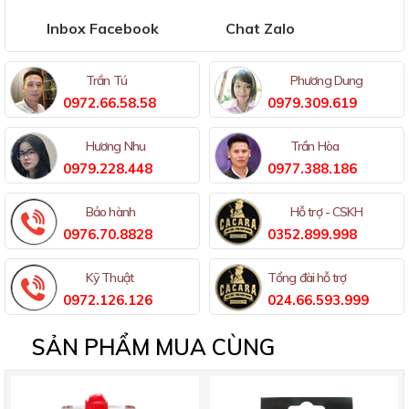
Inbox Facebook
Chat Zalo
Trần Tú
Phương Dung
0972.66.58.58
0979.309.619
Hương Nhu
Trần Hòa
0979.228.448
0977.388.186
Bảo hành
Hỗ trợ - CSKH
0976.70.8828
0352.899.998
Kỹ Thuật
Tổng đài hỗ trợ
0972.126.126
024.66.593.999
SẢN PHẨM MUA CÙNG