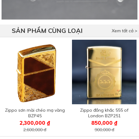
SẢN PHẨM CÙNG LOẠI
Xem tất cả >
Zippo sơn mài chéo mạ vàng
Zippo đồng khắc 555 of
BZP45
London BZP251
2,300,000 ₫
850,000 ₫
2,600,000 đ
900,000 đ