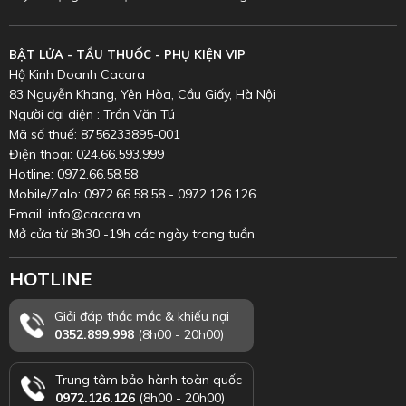
BẬT LỬA - TẨU THUỐC - PHỤ KIỆN VIP
Hộ Kinh Doanh Cacara
83 Nguyễn Khang, Yên Hòa, Cầu Giấy, Hà Nội
Người đại diện : Trần Văn Tú
Mã số thuế: 8756233895-001
Điện thoại: 024.66.593.999
Hotline: 0972.66.58.58
Mobile/Zalo: 0972.66.58.58 - 0972.126.126
Email: info@cacara.vn
Mở cửa từ 8h30 -19h các ngày trong tuần
HOTLINE
Giải đáp thắc mắc & khiếu nại
0352.899.998
(8h00 - 20h00)
Trung tâm bảo hành toàn quốc
0972.126.126
(8h00 - 20h00)