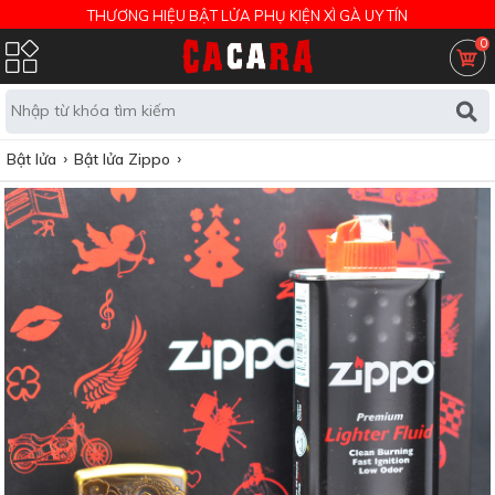
THƯƠNG HIỆU BẬT LỬA PHỤ KIỆN XÌ GÀ UY TÍN
0
Bật lửa
Bật lửa Zippo