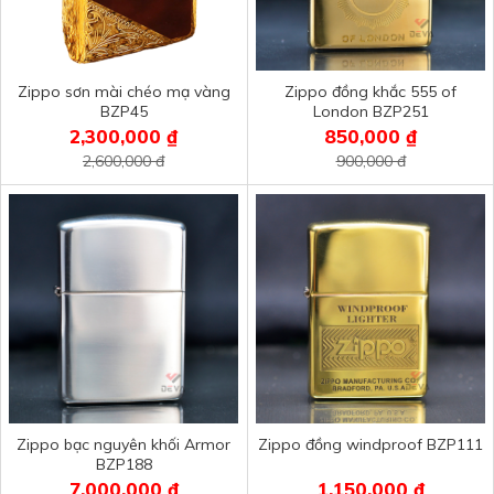
Zippo sơn mài chéo mạ vàng
Zippo đồng khắc 555 of
BZP45
London BZP251
2,300,000 ₫
850,000 ₫
2,600,000 đ
900,000 đ
Zippo bạc nguyên khối Armor
Zippo đồng windproof BZP111
BZP188
7,000,000 ₫
1,150,000 ₫