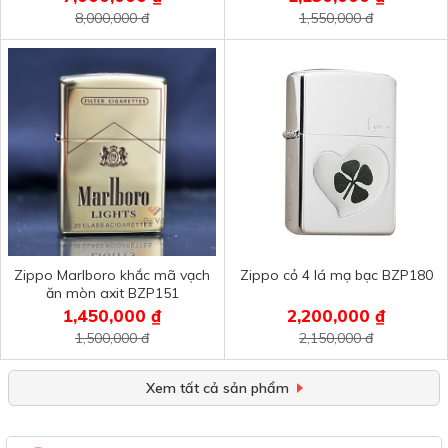
8,000,000 đ
1,550,000 đ
Zippo Marlboro khắc mã vạch
Zippo cỏ 4 lá mạ bạc BZP180
ăn mòn axit BZP151
1,450,000 ₫
2,200,000 ₫
1,500,000 đ
2,150,000 đ
Xem tất cả sản phẩm