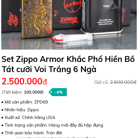
Set Zippo Armor Khắc Phổ Hiền Bồ
Tát cưỡi Voi Trắng 6 Ngà
2.500.000
đ
Giá cũ:
2.600.000đ
(Tiết kiệm:
100,000đ
)
-4%
Mã sản phẩm: ZPD69
Nhãn hiệu: Zippo
Xuất xứ: Chính hãng USA
Tình trạng sản phẩm: Hàng mới đầy đủ hộp đựng
Thời gian bảo hành: Trọn đời