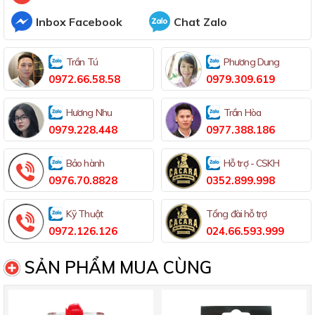
Inbox Facebook
Chat Zalo
Trần Tú
Phương Dung
0972.66.58.58
0979.309.619
Hương Nhu
Trần Hòa
0979.228.448
0977.388.186
Bảo hành
Hỗ trợ - CSKH
0976.70.8828
0352.899.998
Kỹ Thuật
Tổng đài hỗ trợ
0972.126.126
024.66.593.999
SẢN PHẨM MUA CÙNG