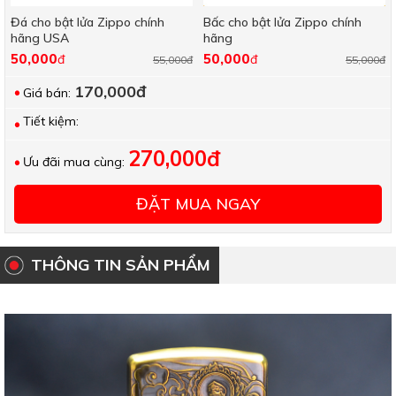
Đá cho bật lửa Zippo chính
Bấc cho bật lửa Zippo chính
hãng USA
hãng
50,000
50,000
đ
đ
55,000đ
55,000đ
170,000đ
Giá bán:
Tiết kiệm:
270,000đ
Ưu đãi mua cùng:
ĐẶT MUA NGAY
THÔNG TIN SẢN PHẨM