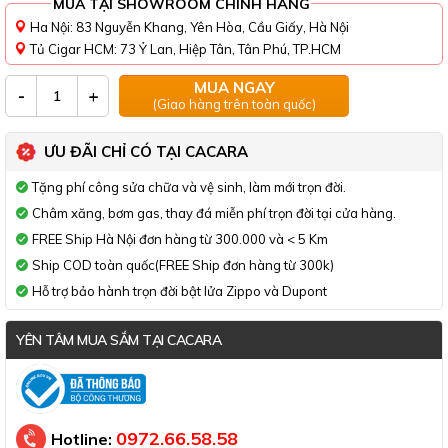
MUA TẠI SHOWROOM CHÍNH HÃNG
Ha Nội: 83 Nguyễn Khang, Yên Hòa, Cầu Giấy, Hà Nội
Tủ Cigar HCM: 73 Ỷ Lan, Hiệp Tân, Tân Phú, TP.HCM
MUA NGAY
-
+
(Giao hàng trên toàn quốc)
ƯU ĐÃI CHỈ CÓ TẠI CACARA
Tặng phí công sửa chữa và vệ sinh, làm mới trọn đời.
Châm xăng, bơm gas, thay đá miễn phí trọn đời tại cửa hàng.
FREE Ship Hà Nội đơn hàng từ 300.000 và < 5 Km
Ship COD toàn quốc(FREE Ship đơn hàng từ 300k)
Hỗ trợ bảo hành trọn đời bật lửa Zippo và Dupont
YÊN TÂM MUA SẮM TẠI CACARA
Đã thông báo Bộ Công Thương
0972.66.58.58
Hotline: