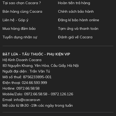
Tại sao chọn Cacara ?
Hoàn tiền trả hàng
Bán hàng cùng Cacara
Chính sách bảo hành
Liên hệ - Góp ý
Đăng kí bảo hành online
Mua hàng đảm bảo
Tạm ứng và thanh toán
Tuyển dụng nhân sự
Đánh giá về Cacara
BẬT LỬA - TẨU THUỐC - PHỤ KIỆN VIP
Hộ Kinh Doanh Cacara
83 Nguyễn Khang, Yên Hòa, Cầu Giấy, Hà Nội
Người đại diện : Trần Văn Tú
Mã số thuế: 8756233895-001
Điện thoại: 024.66.593.999
Hotline: 0972.66.58.58
Mobile/Zalo: 0972.66.58.58 - 0972.126.126
Email: info@cacara.vn
Mở cửa từ 8h30 -19h các ngày trong tuần