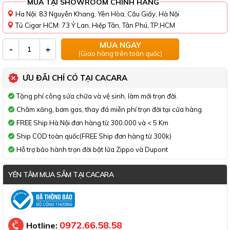
MUA TẠI SHOWROOM CHÍNH HÃNG
Ha Nội: 83 Nguyễn Khang, Yên Hòa, Cầu Giấy, Hà Nội
Tủ Cigar HCM: 73 Ỷ Lan, Hiệp Tân, Tân Phú, TP.HCM
MUA NGAY
-
+
(Giao hàng trên toàn quốc)
ƯU ĐÃI CHỈ CÓ TẠI CACARA
Tặng phí công sửa chữa và vệ sinh, làm mới trọn đời.
Châm xăng, bơm gas, thay đá miễn phí trọn đời tại cửa hàng.
FREE Ship Hà Nội đơn hàng từ 300.000 và < 5 Km
Ship COD toàn quốc(FREE Ship đơn hàng từ 300k)
Hỗ trợ bảo hành trọn đời bật lửa Zippo và Dupont
YÊN TÂM MUA SẮM TẠI CACARA
Đã thông báo Bộ Công Thương
0972.66.58.58
Hotline: