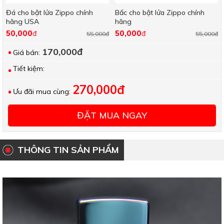
Đá cho bật lửa Zippo chính
Bấc cho bật lửa Zippo chính
hãng USA
hãng
50,000
50,000
đ
đ
55,000đ
55,000đ
170,000đ
Giá bán:
Tiết kiệm:
270,000đ
Ưu đãi mua cùng:
ĐẶT MUA NGAY
THÔNG TIN SẢN PHẨM