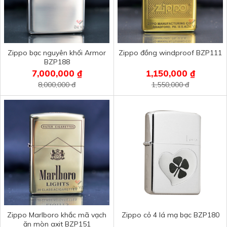
Zippo bạc nguyên khối Armor
Zippo đồng windproof BZP111
BZP188
7,000,000 ₫
1,150,000 ₫
8,000,000 đ
1,550,000 đ
Zippo Marlboro khắc mã vạch
Zippo cỏ 4 lá mạ bạc BZP180
ăn mòn axit BZP151