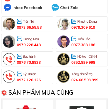
Inbox Facebook
Chat Zalo
Trần Tú
Phương Dung
0972.66.58.58
0979.309.619
Hương Nhu
Trần Hòa
0979.228.448
0977.388.186
Bảo hành
Hỗ trợ - CSKH
0976.70.8828
0352.899.998
Kỹ Thuật
Tổng đài hỗ trợ
0972.126.126
024.66.593.999
SẢN PHẨM MUA CÙNG