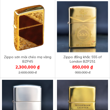
Zippo sơn mài chéo mạ vàng
Zippo đồng khắc 555 of
BZP45
London BZP251
2,300,000 ₫
850,000 ₫
2,600,000 đ
900,000 đ