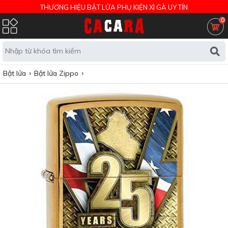
THƯƠNG HIỆU BẬT LỬA PHỤ KIỆN XÌ GÀ UY TÍN
0
Bật lửa
Bật lửa Zippo