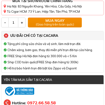
MUA TẠI SHOWROOM CHÍNH HÃNG
Ha Nội: 83 Nguyễn Khang, Yên Hòa, Cầu Giấy, Hà Nội
Tủ Cigar HCM: 73 Ỷ Lan, Hiệp Tân, Tân Phú, TP.HCM
MUA NGAY
-
+
(Giao hàng trên toàn quốc)
ƯU ĐÃI CHỈ CÓ TẠI CACARA
Tặng phí công sửa chữa và vệ sinh, làm mới trọn đời.
Châm xăng, bơm gas, thay đá miễn phí trọn đời tại cửa hàng.
FREE Ship Hà Nội đơn hàng từ 300.000 và < 5 Km
Ship COD toàn quốc(FREE Ship đơn hàng từ 300k)
Hỗ trợ bảo hành trọn đời bật lửa Zippo và Dupont
YÊN TÂM MUA SẮM TẠI CACARA
Đã thông báo Bộ Công Thương
0972.66.58.58
Hotline: