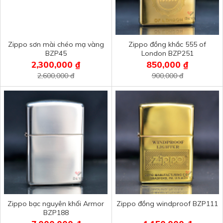
Zippo sơn mài chéo mạ vàng
Zippo đồng khắc 555 of
BZP45
London BZP251
2,300,000 ₫
850,000 ₫
2,600,000 đ
900,000 đ
Zippo bạc nguyên khối Armor
Zippo đồng windproof BZP111
BZP188