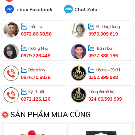
Inbox Facebook
Chat Zalo
Trần Tú
Phương Dung
0972.66.58.58
0979.309.619
Hương Nhu
Trần Hòa
0979.228.448
0977.388.186
Bảo hành
Hỗ trợ - CSKH
0976.70.8828
0352.899.998
Kỹ Thuật
Tổng đài hỗ trợ
0972.126.126
024.66.593.999
SẢN PHẨM MUA CÙNG