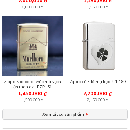
7,000,000 ₫
1,150,000 ₫
8,000,000 đ
1,550,000 đ
Zippo Marlboro khắc mã vạch
Zippo cỏ 4 lá mạ bạc BZP180
ăn mòn axit BZP151
1,450,000 ₫
2,200,000 ₫
1,500,000 đ
2,150,000 đ
Xem tất cả sản phẩm