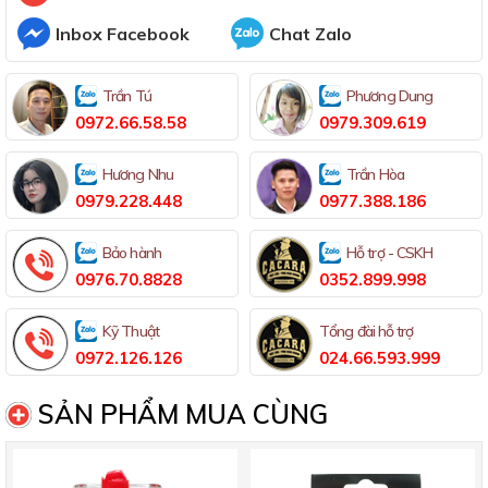
Inbox Facebook
Chat Zalo
Trần Tú
Phương Dung
0972.66.58.58
0979.309.619
Hương Nhu
Trần Hòa
0979.228.448
0977.388.186
Bảo hành
Hỗ trợ - CSKH
0976.70.8828
0352.899.998
Kỹ Thuật
Tổng đài hỗ trợ
0972.126.126
024.66.593.999
SẢN PHẨM MUA CÙNG