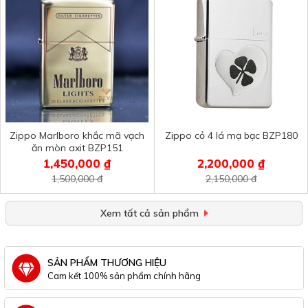
Zippo Marlboro khắc mã vạch
Zippo cỏ 4 lá mạ bạc BZP180
ăn mòn axit BZP151
1,450,000 ₫
2,200,000 ₫
1,500,000 đ
2,150,000 đ
Xem tất cả sản phẩm
SẢN PHẨM THƯƠNG HIỆU
Cam kết 100% sản phẩm chính hãng