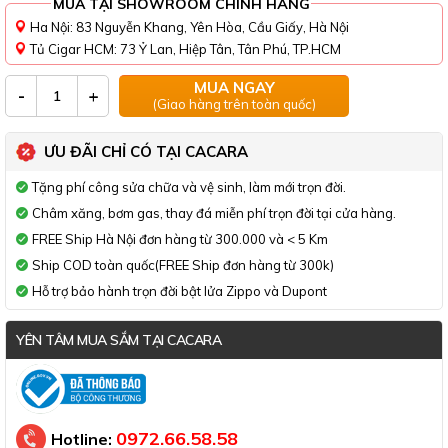
MUA TẠI SHOWROOM CHÍNH HÃNG
Ha Nội: 83 Nguyễn Khang, Yên Hòa, Cầu Giấy, Hà Nội
Tủ Cigar HCM: 73 Ỷ Lan, Hiệp Tân, Tân Phú, TP.HCM
MUA NGAY
-
+
(Giao hàng trên toàn quốc)
ƯU ĐÃI CHỈ CÓ TẠI CACARA
Tặng phí công sửa chữa và vệ sinh, làm mới trọn đời.
Châm xăng, bơm gas, thay đá miễn phí trọn đời tại cửa hàng.
FREE Ship Hà Nội đơn hàng từ 300.000 và < 5 Km
Ship COD toàn quốc(FREE Ship đơn hàng từ 300k)
Hỗ trợ bảo hành trọn đời bật lửa Zippo và Dupont
YÊN TÂM MUA SẮM TẠI CACARA
Đã thông báo Bộ Công Thương
0972.66.58.58
Hotline: