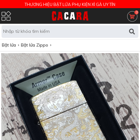
THƯƠNG HIỆU BẬT LỬA PHỤ KIỆN XÌ GÀ UY TÍN
0
Bật lửa
Bật lửa Zippo