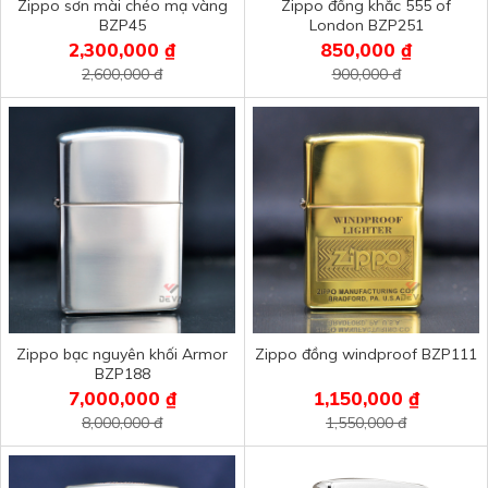
Zippo sơn mài chéo mạ vàng
Zippo đồng khắc 555 of
BZP45
London BZP251
2,300,000 ₫
850,000 ₫
2,600,000 đ
900,000 đ
Zippo bạc nguyên khối Armor
Zippo đồng windproof BZP111
BZP188
7,000,000 ₫
1,150,000 ₫
8,000,000 đ
1,550,000 đ