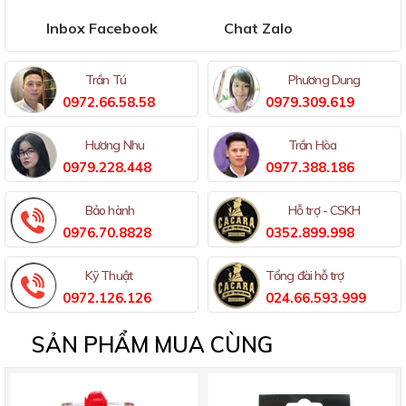
Inbox Facebook
Chat Zalo
Trần Tú
Phương Dung
0972.66.58.58
0979.309.619
Hương Nhu
Trần Hòa
0979.228.448
0977.388.186
Bảo hành
Hỗ trợ - CSKH
0976.70.8828
0352.899.998
Kỹ Thuật
Tổng đài hỗ trợ
0972.126.126
024.66.593.999
SẢN PHẨM MUA CÙNG