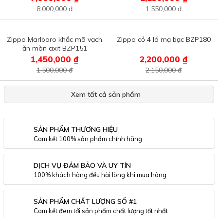
8,000,000 đ
1,550,000 đ
Zippo Marlboro khắc mã vạch
Zippo cỏ 4 lá mạ bạc BZP180
ăn mòn axit BZP151
1,450,000 ₫
2,200,000 ₫
1,500,000 đ
2,150,000 đ
Xem tất cả sản phẩm
SẢN PHẨM THƯƠNG HIỆU
Cam kết 100% sản phẩm chính hãng
DỊCH VỤ ĐẢM BẢO VÀ UY TÍN
100% khách hàng đều hài lòng khi mua hàng
SẢN PHẨM CHẤT LƯỢNG SỐ #1
Cam kết đem tới sản phẩm chất lượng tốt nhất