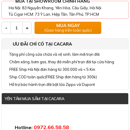
MUA TẠI SHOWROOM CHÍNH HÃNG
Ha Nội: 83 Nguyễn Khang, Yên Hòa, Cầu Giấy, Hà Nội
Tủ Cigar HCM: 73 Ỷ Lan, Hiệp Tân, Tân Phú, TP.HCM
MUA NGAY
-
+
(Giao hàng trên toàn quốc)
ƯU ĐÃI CHỈ CÓ TẠI CACARA
Tặng phí công sửa chữa và vệ sinh, làm mới trọn đời.
Châm xăng, bơm gas, thay đá miễn phí trọn đời tại cửa hàng.
FREE Ship Hà Nội đơn hàng từ 300.000 và < 5 Km
Ship COD toàn quốc(FREE Ship đơn hàng từ 300k)
Hỗ trợ bảo hành trọn đời bật lửa Zippo và Dupont
YÊN TÂM MUA SẮM TẠI CACARA
Đã thông báo Bộ Công Thương
0972.66.58.58
Hotline: