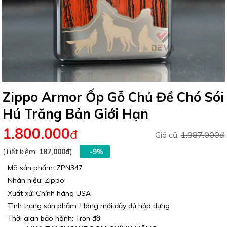
Zippo Armor Ốp Gỗ Chủ Đề Chó Sói
Hú Trăng Bản Giới Hạn
1.800.000
đ
Giá cũ:
1.987.000đ
(Tiết kiệm:
187,000đ
)
-9%
Mã sản phẩm: ZPN347
Nhãn hiệu: Zippo
Xuất xứ: Chính hãng USA
Tình trạng sản phẩm: Hàng mới đầy đủ hộp đựng
Thời gian bảo hành: Trọn đời