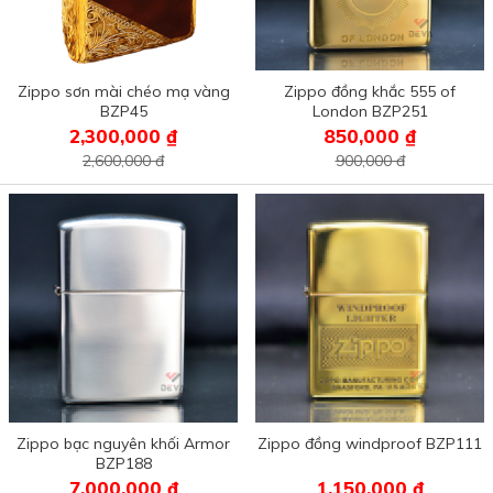
Zippo sơn mài chéo mạ vàng
Zippo đồng khắc 555 of
BZP45
London BZP251
2,300,000 ₫
850,000 ₫
2,600,000 đ
900,000 đ
Zippo bạc nguyên khối Armor
Zippo đồng windproof BZP111
BZP188
7,000,000 ₫
1,150,000 ₫