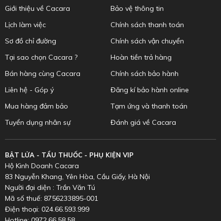
Giới thiệu về Cacara
Bảo vệ thông tin
Lịch làm việc
Chính sách thanh toán
Sơ đồ chỉ đường
Chính sách vận chuyển
Tại sao chọn Cacara ?
Hoàn tiền trả hàng
Bán hàng cùng Cacara
Chính sách bảo hành
Liên hệ - Góp ý
Đăng kí bảo hành online
Mua hàng đảm bảo
Tạm ứng và thanh toán
Tuyển dụng nhân sự
Đánh giá về Cacara
BẬT LỬA - TẨU THUỐC - PHỤ KIỆN VIP
Hộ Kinh Doanh Cacara
83 Nguyễn Khang, Yên Hòa, Cầu Giấy, Hà Nội
Người đại diện : Trần Văn Tú
Mã số thuế: 8756233895-001
Điện thoại: 024.66.593.999
Hotline: 0972.66.58.58