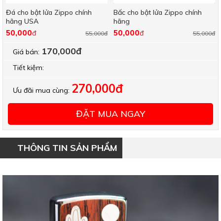
Đá cho bật lửa Zippo chính
Bấc cho bật lửa Zippo chính
hãng USA
hãng
50,000
50,000
đ
đ
55,000đ
55,000đ
170,000đ
Giá bán:
Tiết kiệm:
270,000đ
Ưu đãi mua cùng:
ĐẶT MUA NGAY
THÔNG TIN SẢN PHẨM